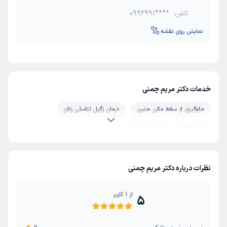
تلفن:
0992991****
نمایش روی نقشه
خدمات دکتر مریم چمنی
جلوگیری از سقط مکرر جنین
درمان زگیل تناسلی زنان
لیزر واژن
تعیین جنسیت
نظرات درباره دکتر مریم چمنی
از
1
کاربر
5