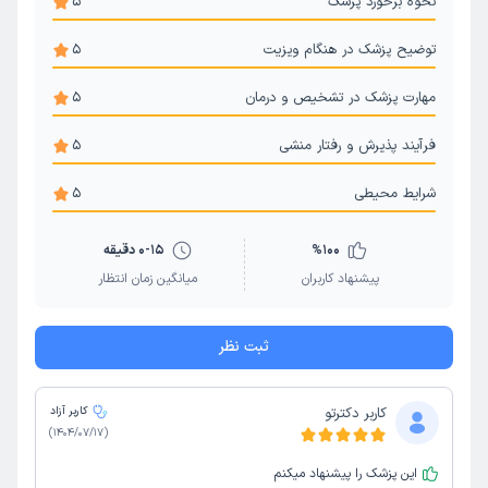
نحوه برخورد پزشک
5
توضیح پزشک در هنگام ویزیت
5
مهارت پزشک در تشخیص و درمان
5
فرآیند پذیرش و رفتار منشی
5
شرایط محیطی
5
100
%
0-15 دقیقه
پیشنهاد کاربران
میانگین زمان انتظار
ثبت نظر
کاربر دکترتو
کاربر آزاد
)
1404/07/17
(
این پزشک را پیشنهاد میکنم