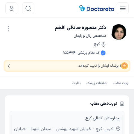
دکتر منصوره صادقی افخم
متخصص زنان و زایمان
کرج
نوبت اینترنتی
کد نظام پزشکی
:
155474
1
پزشک ایشان را تایید کرده‌اند
.
نوبت مطب
اطلاعات پزشک
نظرات
نوبت‌دهی مطب
بیمارستان کمالی کرج
آدرس: کرج - خیابان شهید بهشتی – میدان شهدا – خیابان