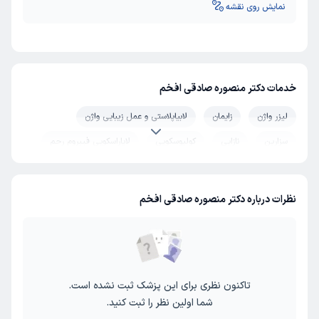
نمایش روی نقشه
خدمات دکتر منصوره صادقی افخم
لیزر واژن
زایمان
لابیاپلاستی و عمل زیبایی واژن
سزارین
نازایی
کولپوسکوپی
لاپاراسکوپی فیبروم رحم
توده
رحم
جوانسازی واژن
عمل تنگ کردن واژن (واژینوپلاستی)
جراحی زنان
نظرات درباره دکتر منصوره صادقی افخم
تاکنون نظری برای این پزشک ثبت نشده است.
شما اولین نظر را ثبت کنید.