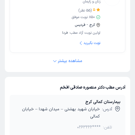
زنان و زایمان
5
(
55
نظر)
850
نوبت موفق
کرج - فردیس
اولین نوبت آزاد مطب:
فردا
نوبت بگیرید
مشاهده بیشتر
آدرس مطب دکتر منصوره صادقی افخم
بیمارستان کمالی کرج
آدرس:
خیابان شهید بهشتی – میدان شهدا – خیابان
کمالی
تلفن:
0263222****