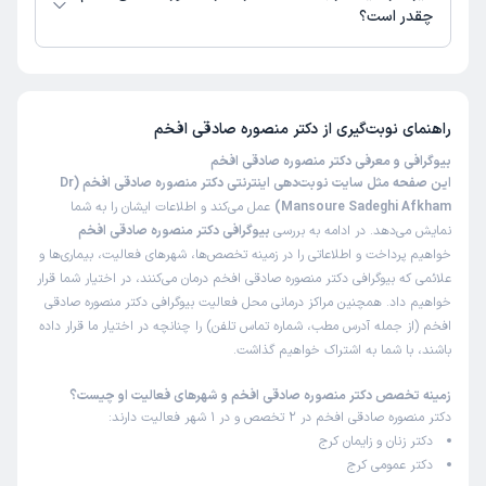
چقدر است؟
تاکنون امتیازی به دکتر منصوره صادقی افخم داده نشده است.
راهنمای نوبت‌گیری از
دکتر منصوره صادقی افخم
بیوگرافی و معرفی دکتر منصوره صادقی افخم
این صفحه مثل سایت نوبت‌دهی اینترنتی دکتر منصوره صادقی افخم (Dr
Mansoure Sadeghi Afkham)
عمل می‌کند و اطلاعات ایشان را به شما
نمایش می‌دهد. در ادامه به بررسی
بیوگرافی دکتر منصوره صادقی افخم
خواهیم پرداخت و اطلاعاتی را در زمینه تخصص‌ها، شهرهای فعالیت، بیماری‌ها و
علائمی که بیوگرافی دکتر منصوره صادقی افخم درمان می‌کنند، در اختیار شما قرار
خواهیم داد. همچنین مراکز درمانی محل فعالیت بیوگرافی دکتر منصوره صادقی
افخم (از جمله آدرس مطب، شماره تماس تلفن) را چنانچه در اختیار ما قرار داده
باشند، با شما به اشتراک خواهیم گذاشت.
زمینه تخصص دکتر منصوره صادقی افخم و شهرهای فعالیت او چیست؟
دکتر منصوره صادقی افخم در 2 تخصص و در 1 شهر فعالیت دارند:
دکتر زنان و زایمان کرج
دکتر عمومی کرج