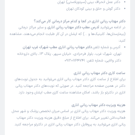
دکتر عمل انحراف بینی (سپتوپلاستی) تهران
دکتر گوش و حلق و بینی کودکان تهران
دکتر مهتاب ربانی اناری در کجا و کدام مرکز درمانی کار می‌کند؟
در ادامه می‌توانید
آدرس مطب دکتر مهتاب ربانی اناری
و سایر مراکز درمانی
(بیمارستان‌ها، کلینیک‌ها و …) که ایشان در آن کار طبابت انجام می‌دهند، مشاهده
کنید:
آدرس و شماره تلفن
دکتر مهتاب ربانی اناری مطب شهرک غرب تهران
تهران، شهرک غرب، بلوار فرحزادی، خیابان سپهر، پلاک 13، بالای داروخانه
دکتر والایی، شماره تلفن: 09120764741
ساعت کاری دکتر مهتاب ربانی اناری
برای اطلاع از ساعت کاری دکتر مهتاب ربانی اناری می‌توانید به جدول نوبت‌های
دکتر در همین صفحه مراجعه کنید. در صورتی که نوبت‌های دکتر مهتاب ربانی
اناری در دکترتو باز باشد، امکان مشاهده ساعت کاری مطب ایشان وجود دارد.
هزینه ویزیت دکتر مهتاب ربانی اناری
هزینه ویزیت دکتر مهتاب ربانی اناری بر اساس میزان تخصص پزشک و شهر محل
فعالیت‌اش تغییر می‌کند. برای اطلاع از مبلغ دقیق هزینه ویزیت دکتر مهتاب
ربانی اناری می‌توانید به پروفایل دکتر مهتاب ربانی اناری در دکترتو مراجعه کنید.