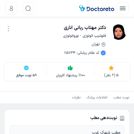
دکتر مهتاب ربانی اناری
فلوشیپ اتولوژی - نورواتولوژی
تهران
نوبت اینترنتی
کد نظام پزشکی
:
115734
5
(
2
نظر)
100
٪
پیشنهاد کاربران
58
نوبت موفق
نوبت مطب
اطلاعات پزشک
نظرات
نوبت‌دهی مطب
مطب شهرک غرب