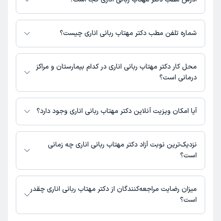
دکتر مهتاب ربانی اناری 1 مطب فعال دارند. آدرس مطب‌های دکتر مهتاب ربانی
اناری به شرح زیر است.
شماره تلفن مطب دکتر مهتاب ربانی اناری چیست؟
تهران، شهرک غرب، بلوار فرحزادی، خیابان سپهر، پلاک 13، بالای داروخانه
دکتر والایی
مطب شهرک غرب : 09120764741
محل کار دکتر مهتاب ربانی اناری در کدام بیمارستان و مراکز
درمانی است؟
اطلاعاتی درباره محل فعالیت دکتر مهتاب ربانی اناری در مراکز درمانی در دسترس
نیست.
آیا امکان ویزیت آنلاین دکتر مهتاب ربانی اناری وجود دارد؟
در حال حاضر اطلاعاتی درباره ارائه ویزیت آنلاین توسط دکتر مهتاب ربانی اناری در
دسترس نیست. برای دریافت اطلاعات دقیق‌تر، لطفاً با مطب تماس بگیرید.
نزدیک‌ترین نوبت آزاد دکتر مهتاب ربانی اناری چه زمانی
است؟
زمان نوبت‌دهی و پذیرش بیماران با هماهنگی مطب مشخص می‌شود.
میزان رضایت مراجعه‌کنندگان از دکتر مهتاب ربانی اناری چقدر
است؟
تا کنون 2 نفر به دکتر مهتاب ربانی اناری رای داده‌اند. میانگین امتیازی دکتر