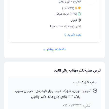
گوش و حلق و بینی
5
(
531
نظر)
2375
نوبت موفق
تهران
اولین نوبت آزاد مطب:
فردا
نوبت بگیرید
مشاهده بیشتر
آدرس مطب دکتر مهتاب ربانی اناری
مطب شهرک غرب
آدرس:
تهران، شهرک غرب، بلوار فرحزادی، خیابان سپهر،
پلاک 13، بالای داروخانه دکتر والایی
تلفن:
0912076****