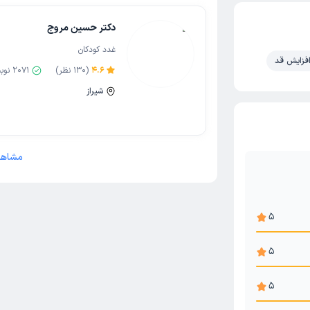
دکتر حسین مروج
غدد کودکان
فزایش قد
4.6
(
130
نظر)
2071
نوب
شیراز
مشاهد
5
5
5