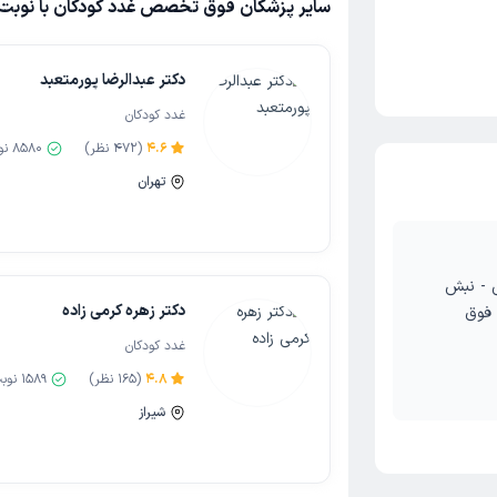
سایر پزشکان فوق تخصص غدد کودکان با نوبت ب
دکتر عبدالرضا پورمتعبد
غدد کودکان
4.6
(
472
نظر)
8580
نو
تهران
ی - نبش
دکتر زهره کرمی زاده
 فوق
غدد کودکان
4.8
(
165
نظر)
1589
نوب
شیراز