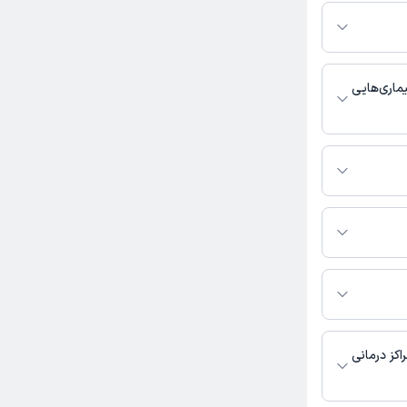
از در پلتفرم
کنید. در صورت فعال
مطب، شماره تماس،
بط با خدمات
 باشد
ماری‌هایی
ا غدد کودکان,
 تماس بگیرید.
کتر حسینعلی خوارزمی به
پخش - بیمارستان
کز درمانی