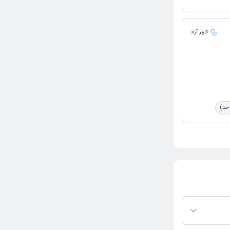
کاربر آزاد
 حد)