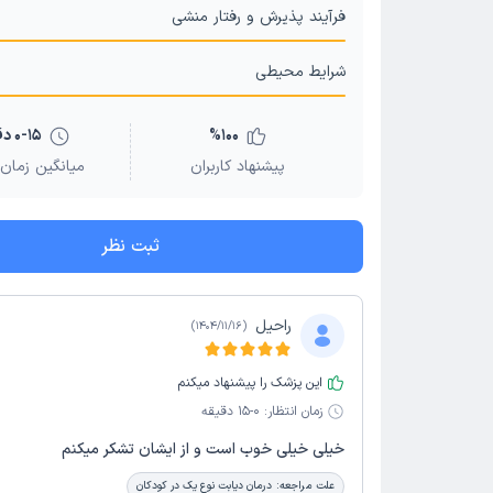
فرآیند پذیرش و رفتار منشی
شرایط محیطی
100
%
0-15 دقیقه
پیشنهاد کاربران
میانگین زمان 
ثبت نظر
راحیل
)
1404/11/16
(
این پزشک را پیشنهاد میکنم
زمان انتظار:
0-15 دقیقه
خیلی خیلی خوب است و از ایشان تشکر میکنم
علت مراجعه:
درمان دیابت نوع یک در کودکان