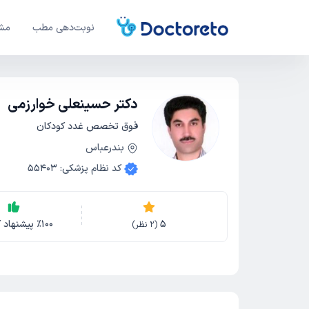
نوبت‌دهی مطب
مشا
دکتر حسینعلی خوارزمی
فوق تخصص غدد کودکان
بندرعباس
کد نظام پزشکی
:
55403
5
100
٪
پیشنهاد ک
(
2
نظر)