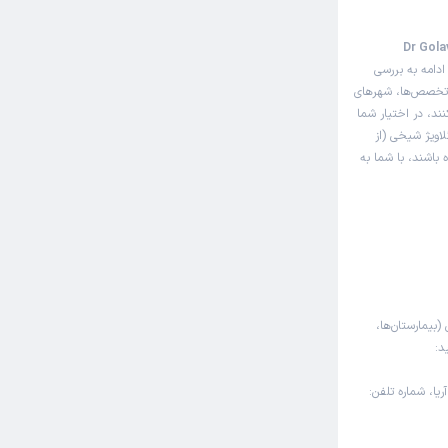
ت‌دهی اینترنتی دکتر گلاویژ شیخی (Dr Golavizh
ادامه به بررسی
ه تخصص‌ها، شهرهای
نند، در اختیار شما
اویژ شیخی (از
 باشند، با شما به
(بیمارستان‌ها،
د:
رازی ، پلاک 123 ، بیمارستان آریا، شماره تلفن: