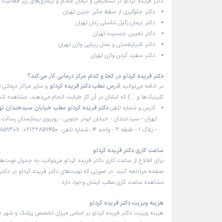
دکتر فریده کردلو در تشخیص و درمان علائم و بیماری‌های زیر فعالیت م
دکتر جلوگیری از سقط مکرر جنین تهران
دکتر درمان زگیل تناسلی زنان تهران
دکتر تعیین جنسیت تهران
دکتر لابیاپلاستی و عمل زیبایی واژن تهران
دکتر سفید کردن واژن تهران
دکتر فریده کردلو در کجا و کدام مرکز درمانی کار می‌کند؟
در ادامه می‌توانید
آدرس مطب دکتر فریده کردلو
و سایر مراکز درمانی (
کلینیک‌ها و …) که ایشان در آن کار طبابت انجام می‌دهند، مشاهده کنی
آدرس و شماره تلفن
دکتر فریده کردلو مطب خیابان سیدخندان ته
تهران - سیدخندان - خیابان ابوذر جنوبی - روبروی بیمارستان رسالت 
- پلاک 1 - طبقه 2 - واحد 4، شماره تلفن: 02122859450، 02122859307
ساعت کاری دکتر فریده کردلو
برای اطلاع از ساعت کاری دکتر فریده کردلو می‌توانید به جدول نوبت‌ه
صفحه مراجعه کنید. در صورتی که نوبت‌های دکتر فریده کردلو در دکترتو
مشاهده ساعت کاری مطب ایشان وجود دارد.
هزینه ویزیت دکتر فریده کردلو
هزینه ویزیت دکتر فریده کردلو بر اساس میزان تخصص پزشک و شهر 