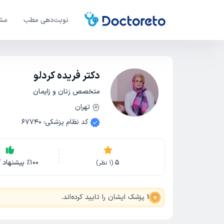
نوبت‌دهی مطب
مشا
دکتر فریده کردلو
متخصص زنان و زایمان
تهران
کد نظام پزشکی
:
67740
5
100
٪
پیشنهاد ک
(
1
نظر)
1
پزشک ایشان را تایید کرده‌اند
.