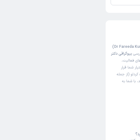
تا کنون 1 نفر به دکتر فریده کردلو رای داده‌اند. میانگین امتیازی دکتر فریده کردلو 5 از 5
ررسی
بیوگرافی دکتر
ای فعالیت،
یار شما قرار
کردلو (از جمله
، با شما به
د؟