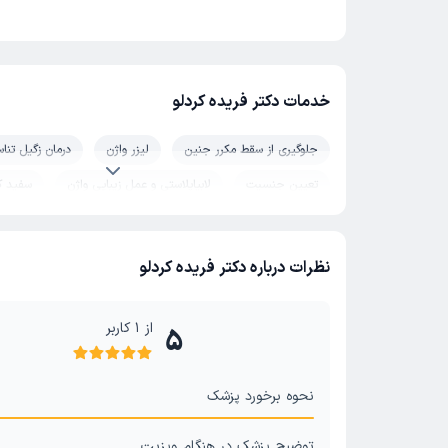
خدمات دکتر فریده کردلو
جلوگیری از سقط مکرر جنین
لیزر واژن
درمان زگیل تناس
تعیین جنسیت
لابیاپلاستی و عمل زیبایی واژن
سفید ک
جراحی زنان
کیست تخمدان
تنبلی تخمدان (پلی کیس
جراحی افتادگی مثانه
نظرات درباره دکتر فریده کردلو
از
1
کاربر
5
نحوه برخورد پزشک
توضیح پزشک در هنگام ویزیت