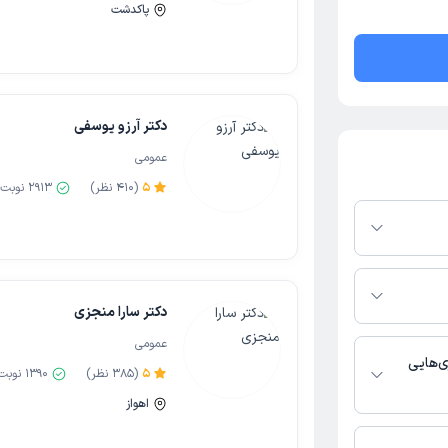
پاکدشت
دکتر آرزو یوسفی
عمومی
5
(
410
نظر)
2913
نوبت 
ر پلتفرم دکترتو
ر صورت فعال بودن
ماره تماس، برنامه
دکتر سارا منجزی
خدمات پزشکی و
عمومی
‌هایی
5
(
385
نظر)
1390
نوبت
اهواز
مومی فعالیت