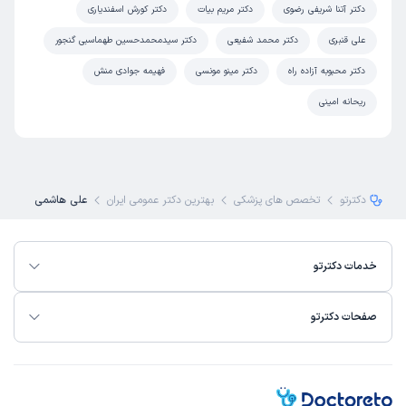
دکتر آتنا شریفی رضوی
دکتر مریم بیات
دکتر کورش اسفندیاری
علی قنبری
دکتر محمد شفیعی
دکتر سیدمحمدحسین طهماسبی گنجور
دکتر محبوبه آزاده راه
دکتر مینو مونسی
فهیمه جوادی منش
ریحانه امینی
دکترتو
تخصص های پزشکی
بهترین دکتر عمومی ایران
علی هاشمی
خدمات دکترتو
صفحات دکترتو