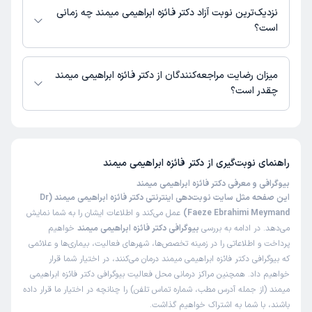
میمند در دسترس نیست. برای دریافت اطلاعات دقیق‌تر، لطفاً با مطب تماس
نزدیک‌ترین نوبت آزاد دکتر فائزه ابراهیمی میمند چه زمانی
بگیرید.
است؟
زمان نوبت‌دهی و پذیرش بیماران با هماهنگی مطب مشخص می‌شود.
میزان رضایت مراجعه‌کنندگان از دکتر فائزه ابراهیمی میمند
چقدر است؟
تاکنون امتیازی به دکتر فائزه ابراهیمی میمند داده نشده است.
راهنمای نوبت‌گیری از
دکتر فائزه ابراهیمی میمند
بیوگرافی و معرفی دکتر فائزه ابراهیمی میمند
این صفحه مثل سایت نوبت‌دهی اینترنتی دکتر فائزه ابراهیمی میمند (Dr
Faeze Ebrahimi Meymand)
عمل می‌کند و اطلاعات ایشان را به شما نمایش
می‌دهد. در ادامه به بررسی
بیوگرافی دکتر فائزه ابراهیمی میمند
خواهیم
پرداخت و اطلاعاتی را در زمینه تخصص‌ها، شهرهای فعالیت، بیماری‌ها و علائمی
که بیوگرافی دکتر فائزه ابراهیمی میمند درمان می‌کنند، در اختیار شما قرار
خواهیم داد. همچنین مراکز درمانی محل فعالیت بیوگرافی دکتر فائزه ابراهیمی
میمند (از جمله آدرس مطب، شماره تماس تلفن) را چنانچه در اختیار ما قرار داده
باشند، با شما به اشتراک خواهیم گذاشت.