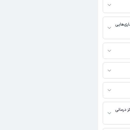
ر صورت فعال بودن
ماره تماس، برنامه
خدمات پزشکی و
ری‌هایی
نان و زایمان
تماس بگیرید.
 الهام فرخ سرشت به
ز درمانی
 در دسترس نیست.