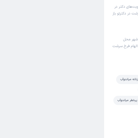
بت‌های دکتر در
ت در دکترتو باز
 شهر محل
 الهام فرخ سرشت
نانه میاندوآب
 پرخطر میاندوآب