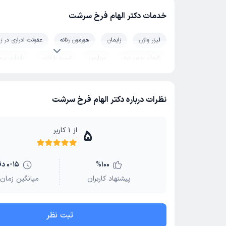
خدمات دکتر الهام فرخ سرشت
لیزر واژن
زایمان
هورمون زنانه
عفونت ادراری در زن
زایمان بدون درد
سزارین
تست بارداری
بارداری پر
چکاپ بارداری
نظرات درباره دکتر الهام فرخ سرشت
از
1
کاربر
5
100
%
0-15 دقیقه
پیشنهاد کاربران
میانگین زمان 
ثبت نظر