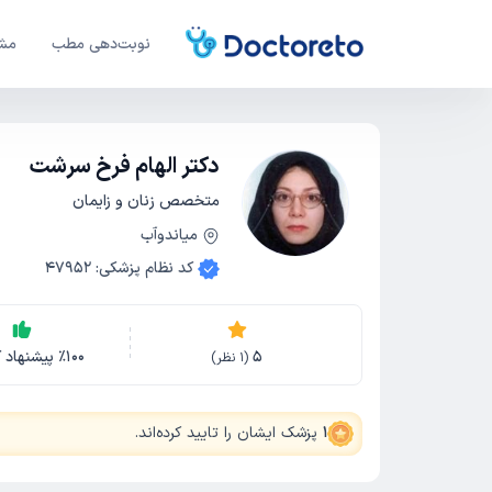
نوبت‌دهی مطب
مشا
دکتر الهام فرخ سرشت
متخصص زنان و زایمان
میاندوآب
کد نظام پزشکی
:
47952
5
100
٪
پیشنهاد ک
(
1
نظر)
1
پزشک ایشان را تایید کرده‌اند
.