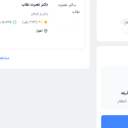
دکتر نصرت نقاب
زنان و زایمان
4.1
(
2192
نظر)
50625
نو
ان
اهواز
خطر
مشاهد
انتظار