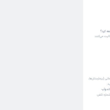
عه کرد؟
لیت می‌کنند:
انی (بیمارستان‌ها،
د:
ندوآب
ماره تلفن: