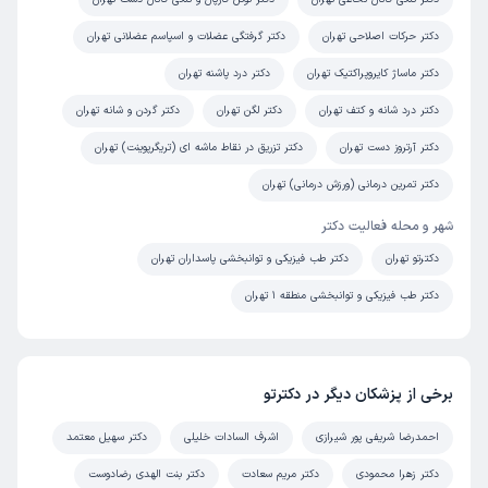
زمان انتظار:
0-15 دقیقه
دکتر حرکات اصلاحی تهران
دکتر گرفتگی عضلات و اسپاسم عضلانی تهران
برای نوار عضله و عصب مراجعه کردم خیلی خوش برخورد با
دکتر ماساژ کایروپراکتیک تهران
دکتر درد پاشنه تهران
انرژی مثبت هستند در مورد بیماری توضیحات و پیشنهادهای
خوبی دادند. نهایت همکاری را دارند.
دکتر درد شانه و کتف تهران
دکتر لگن تهران
دکتر گردن و شانه تهران
دکتر آرتروز دست تهران
دکتر تزریق در نقاط ماشه ای (تریگرپوینت) تهران
دکتر تمرین درمانی (ورزش درمانی) تهران
لیدا
نوبت مطب از دکترتو
)
1403/04/09
(
شهر و محله فعالیت دکتر
این پزشک را پیشنهاد میکنم
دکترتو تهران
دکتر طب فیزیکی و توانبخشی پاسداران تهران
زمان انتظار:
0-15 دقیقه
دکتر طب فیزیکی و توانبخشی منطقه 1 تهران
درد زانو ایشان بسیار حرفه‌ای و تخصصی معاینه می‌کنند رفتار
بسیار عالی و مهربان و دقت و توجه به شرح حال بیمار در
آرامش نقطه مثبت ایشان است
برخی از پزشکان دیگر در دکترتو
احمدرضا شریفی پور شیرازی
اشرف السادات خلیلی
دکتر سهیل معتمد
مشاوره متنی از دکترتو
کاربر دکترتو
)
1403/04/08
(
دکتر زهرا محمودی
دکتر مریم سعادت
دکتر بنت الهدی رضادوست