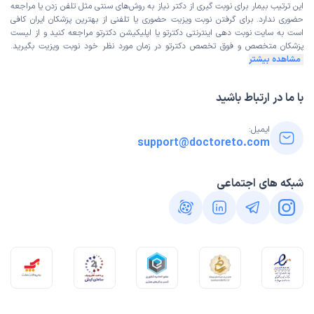
این ترتیب بیمار برای نوبت گیری از دکتر نیاز به روش‌های سنتی مثل تلفن زدن یا مراجعه
حضوری ندارد. برای گرفتن نوبت ویزیت حضوری یا تلفنی از بهترین پزشکان ایران کافی
است به
سایت نوبت دهی اینترنتی
دکترتو یا اپلیکیشن دکترتو مراجعه کنید و از
لیست
لیدا
کاربر آزاد
پزشکان متخصص و فوق تخصص
دکترتو در زمان مورد نظر خود نوبت ویزیت بگیرید.
)
1403/03/24
(
مشاهده بیشتر
این پزشک را پیشنهاد میکنم
با ما در ارتباط باشید
زمان انتظار:
0-15 دقیقه
علت مراجعه: درد گردن و انگشت ماشه ای بسیار حرفه ای ،
ایمیل:
support@doctoreto.com
خوش برخورد ، بادقت و پرتوان
شبکه های اجتماعی
مشاوره تلفنی از دکترتو
وحید
)
1403/03/06
(
این پزشک را پیشنهاد میکنم
گز‌گز دست و پا
لیدا
نوبت مطب از دکترتو