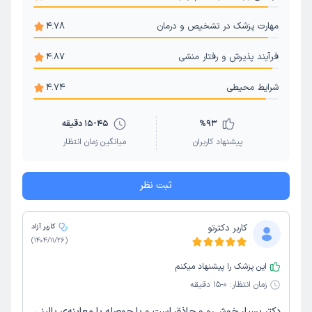
تزریق در نقاط ماشه ای (تریگرپوینت)
تمرین درمانی (ورزش درمانی)
مهارت پزشک در تشخیص و درمان
4.78
فرآیند پذیرش و رفتار منشی
4.87
شرایط محیطی
4.74
93
%
15-45 دقیقه
پیشنهاد کاربران
میانگین زمان انتظار
ثبت نظر
کاربر دکترتو
کاربر آزاد
)
1404/11/26
(
این پزشک را پیشنهاد میکنم
زمان انتظار:
0-15 دقیقه
دکتر بسیار خوش‌رو و حاذق است و با حوصله با معاینه‌ی بالینی