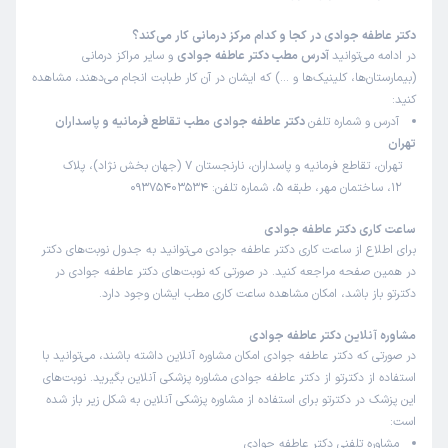
درد دست و شانه ، درد شدید کمر و رگ سیاتیک داشتم خانم
دکتر عاطفه جوادی در کجا و کدام مرکز درمانی کار می‌کند؟
دکتر مهربان با حوصله گوش دادند معاینه کردند و بخشی از
در ادامه می‌توانید
آدرس مطب دکتر عاطفه جوادی
و سایر مراکز درمانی
درمان را با ماساژ و بخشی با تزریق در مطب انجام دادند که تاثیر
(بیمارستان‌ها، کلینیک‌ها و …) که ایشان در آن کار طبابت انجام می‌دهند، مشاهده
فوق العاده ای داشت و دارو تجویز کردند
کنید:
آدرس و شماره تلفن
دکتر عاطفه جوادی مطب تقاطع فرمانیه و پاسداران
تهران
محمد
کاربر آزاد
تهران، تقاطع فرمانیه و پاسداران، نارنجستان 7 (جهان بخش نژاد)، پلاک
)
1403/06/12
(
12، ساختمان مهر، طبقه 5، شماره تلفن: 09375403534
این پزشک را پیشنهاد میکنم
ساعت کاری دکتر عاطفه جوادی
زمان انتظار:
15-45 دقیقه
برای اطلاع از ساعت کاری دکتر عاطفه جوادی می‌توانید به جدول نوبت‌های دکتر
در همین صفحه مراجعه کنید. در صورتی که نوبت‌های دکتر عاطفه جوادی در
خانم دکتر عاطفه جوادی، مهربان و بزرگوار و باسواد هستند.
دکترتو باز باشد، امکان مشاهده ساعت کاری مطب ایشان وجود دارد.
برای بررسی وضعیت بیمار وقت کافی میگذارند و راهنماییهای
مفیدی را مطرح میکنند. خدا کنه که همیشه سلامت و موفق
مشاوره آنلاین دکتر عاطفه جوادی
باشند.
در صورتی که دکتر عاطفه جوادی امکان مشاوره آنلاین داشته باشند، می‌توانید با
استفاده از دکترتو از دکتر عاطفه جوادی مشاوره پزشکی آنلاین بگیرید. نوبت‌های
این پزشک در دکترتو برای استفاده از مشاوره پزشکی آنلاین به شکل زیر باز شده
است:
کاربر دکترتو
نوبت مطب از دکترتو
مشاوره تلفنی دکتر عاطفه جوادی
)
1403/06/10
(