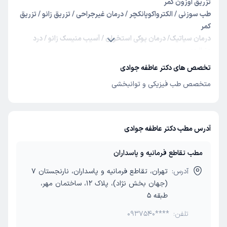
تزریق اوزون کمر
طب سوزنی / الکترواکوپانکچر / درمان غیرجراحی / تزریق زانو / تزریق
کمر
درمان سیاتیک/ درمان پوکی استخوان / آسیب منیسک زانو / درد
دنبالچه
تنگی کانال نخاع / تنگی کانال کمر / سندرم تونل کارپال / گزگز دست و پا
تخصص های دکتر عاطفه جوادی
متخصص طب فیزیکی و توانبخشی
آدرس مطب دکتر عاطفه جوادی
مطب تقاطع فرمانیه و پاسداران
آدرس:
تهران، تقاطع فرمانیه و پاسداران، نارنجستان 7
(جهان بخش نژاد)، پلاک 12، ساختمان مهر،
طبقه 5
تلفن:
0937540****