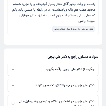
باسلام و وقت بخیر آقای دکتر بسیار فرهیخته و با تجربه هستم
محیط مطب هم پاک وباصفاست اما در رابطه با منشی باید بگم
که خیلی عالی هستن امیدوارم که در ماه ایزد منان موفق و
سربلند باشن
علت مراجعه:
به خاطرکارهای دندانپزشکی
سوالات متداول راجع به دکتر علی پلچی
چگونه از دکتر علی پلچی وقت بگیرم؟
در صورتی که
دکتر علی پلچی
دارای پروفایل فعال و نوبت‌دهی باز در پلتفرم
دکترتو باشند، می‌توانید از طریق این پلتفرم برای دریافت نوبت اقدام کنید. در
دکتر علی پلچی در چه رشته‌ای تخصص دارد؟
صورت فعال بودن پروفایل پزشک در دکترتو، امکان مشاهده نوبت‌های آزاد، آدرس
مطب، شماره تماس، برنامه حضور در مطب، تصاویر پزشک، ساعات کاری و سایر
دکتر علی پلچی در رشته‌های زیر (دندان پزشکی) تخصص دارند:
اطلاعات مرتبط با خدمات پزشکی و نوبت‌گیری ممکن است در پروفایل ایشان در
دندانپزشک
دکتر علی پلچی در تشخص علائم و درمان چه بیماری‌هایی
دکترتو در دسترس باشد