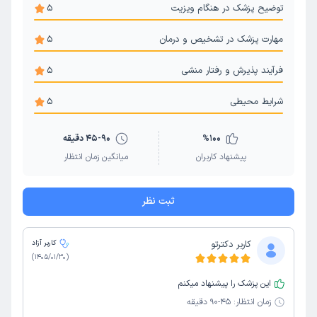
توضیح پزشک در هنگام ویزیت
5
مهارت پزشک در تشخیص و درمان
5
فرآیند پذیرش و رفتار منشی
5
شرایط محیطی
5
100
%
45-90 دقیقه
پیشنهاد کاربران
میانگین زمان انتظار
ثبت نظر
کاربر دکترتو
کاربر آزاد
)
1405/01/30
(
این پزشک را پیشنهاد میکنم
زمان انتظار:
45-90 دقیقه