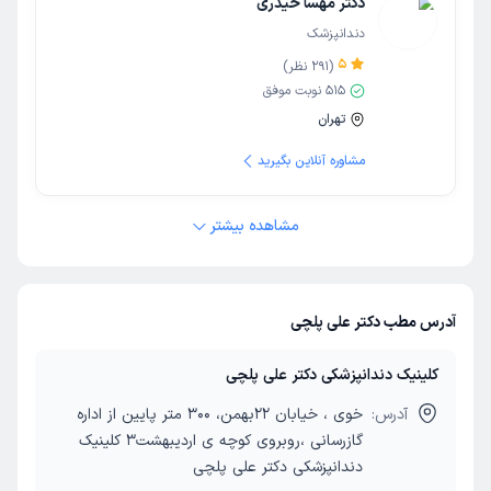
دکتر مهسا حیدری
دندانپزشک
5
(
291
نظر)
515
نوبت موفق
تهران
مشاوره آنلاین بگیرید
مشاهده بیشتر
آدرس مطب دکتر علی پلچی
کلینیک دندانپزشکی دکتر علی پلچی
آدرس:
خوی ، خیابان 22بهمن، 300 متر پایین از اداره
گازرسانی ،روبروی کوچه ی اردیبهشت3 کلینیک
دندانپزشکی دکتر علی پلچی