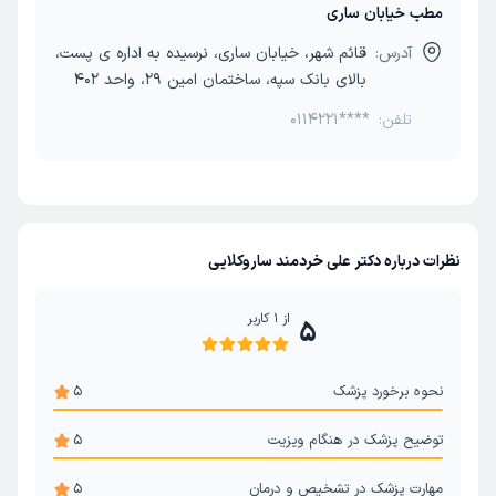
مطب خیابان ساری
آدرس:
قائم شهر، خیابان ساری، نرسیده به اداره ی پست،
بالای بانک سپه، ساختمان امین 29، واحد 402
تلفن:
0114221****
نظرات درباره دکتر علی خردمند ساروکلایی
از
1
کاربر
5
نحوه برخورد پزشک
5
توضیح پزشک در هنگام ویزیت
5
مهارت پزشک در تشخیص و درمان
5