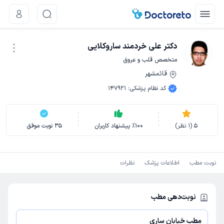
دکتر علی خردمند ساروکلایی
متخصص قلب و عروق
قائمشهر
نوبت اینترنتی
کد نظام پزشکی
:
147921
5
(
1
نظر)
100
٪
پیشنهاد کاربران
35
نوبت موفق
نوبت مطب
اطلاعات پزشک
نظرات
نوبت‌دهی مطب
مطب خیابان ساری