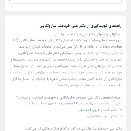
تا کنون 1 نفر به دکتر علی خردمند ساروکلایی رای داده‌اند. میانگین امتیازی دکتر
علی خردمند ساروکلایی 5 از 5 است.
راهنمای نوبت‌گیری از
دکتر علی خردمند ساروکلایی
بیوگرافی و معرفی دکتر علی خردمند ساروکلایی
این صفحه مثل سایت نوبت‌دهی اینترنتی دکتر علی خردمند ساروکلایی (Dr
Ali Kheradmand Saroukolaii)
عمل می‌کند و اطلاعات ایشان را به شما
نمایش می‌دهد. در ادامه به بررسی
بیوگرافی دکتر علی خردمند ساروکلایی
خواهیم پرداخت و اطلاعاتی را در زمینه تخصص‌ها، شهرهای فعالیت، بیماری‌ها و
علائمی که بیوگرافی دکتر علی خردمند ساروکلایی درمان می‌کنند، در اختیار شما
قرار خواهیم داد. همچنین مراکز درمانی محل فعالیت بیوگرافی دکتر علی خردمند
ساروکلایی (از جمله آدرس مطب، شماره تماس تلفن) را چنانچه در اختیار ما قرار
داده باشند، با شما به اشتراک خواهیم گذاشت.
زمینه تخصص دکتر علی خردمند ساروکلایی و شهرهای فعالیت او چیست؟
دکتر علی خردمند ساروکلایی در 2 تخصص و در 1 شهر فعالیت دارند:
دکتر قلب و عروق قائمشهر
دکتر عمومی قائمشهر
دکتر علی خردمند ساروکلایی در کجا و کدام مرکز درمانی کار می‌کند؟