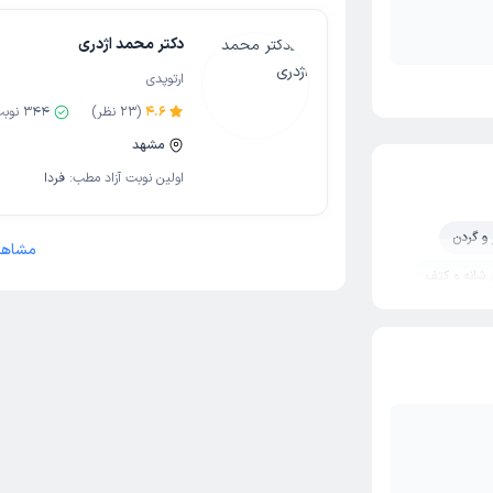
دکتر محمد اژدری
ارتوپدی
4.6
(
23
نظر)
344
نوبت
مشهد
اولین نوبت آزاد مطب:
فردا
 و گردن
مشاهد
شانه و کتف