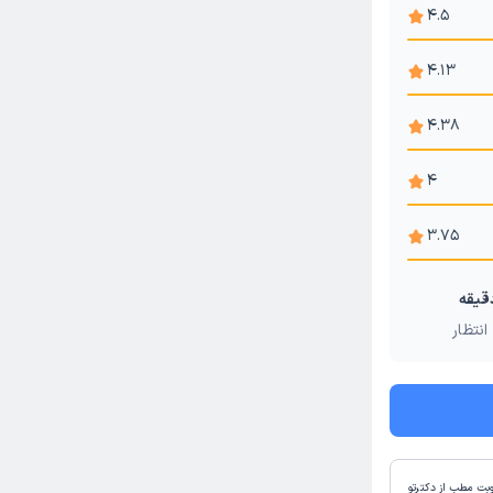
4.5
4.13
4.38
4
3.75
انتظار
وبت مطب از دکترتو