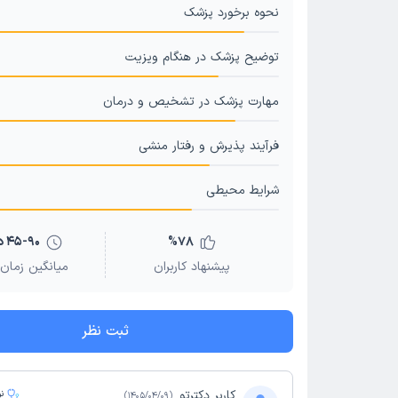
نحوه برخورد پزشک
توضیح پزشک در هنگام ویزیت
مهارت پزشک در تشخیص و درمان
فرآیند پذیرش و رفتار منشی
شرایط محیطی
78
%
45-90 دقیقه
پیشنهاد کاربران
میانگین زمان 
ثبت نظر
کاربر دکترتو
ن
)
1405/04/09
(