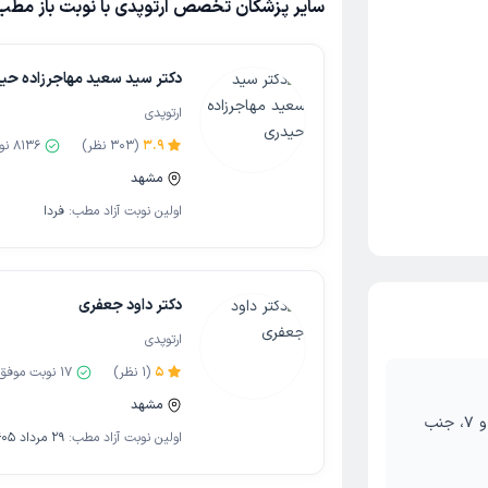
سایر پزشکان تخصص ارتوپدی با نوبت باز مطب
دکتر سید سعید مهاجرزاده حی
ارتوپدی
3.9
(
303
نظر)
8136
نو
مشهد
اولین نوبت آزاد مطب:
فردا
دکتر داود جعفری
ارتوپدی
5
(
1
نظر)
17
نوبت موفق
مشهد
مشهد، خیابان کوهسنگی، بین کوهسنگی 5 و 7، جنب
اولین نوبت آزاد مطب:
29 مرداد 1405