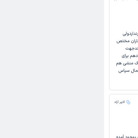
نداردولی
اران مختص
شندجهت
دهم برای
ویک منشی هم
مال سپاس
کاربر آزاد
 بوجود آمده