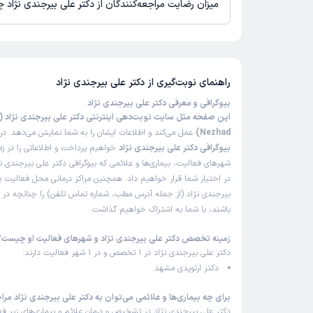
این پزشک را پیشنهاد نمیکنم
میزان رضایت مراجعه‌کنندگان از دکتر علی بیرجندی نژاد
زمان انتظار:
بیش از 90 دقیقه
تا کنون 9 نفر به دکتر علی بیرجندی نژاد رای داده‌اند. میانگین امتی
توسط پزشک ویزیت نشدم و نوبت گرفته شده از سایت را 
نژاد 4 از 5 است.
فاقد اعتبار گفتند.
راهنمای نوبت‌گیری از
دکتر علی بیرجندی نژاد
علت مراجعه:
دردهای اسکلتی مزمن یا حاد
بیوگرافی و معرفی دکتر علی بیرجندی نژاد
صدیقه
ن
Nezhad)
عمل می‌کند و اطلاعات ایشان را به شما نمایش می‌دهد. در 
)
1404/11/12
(
بیوگرافی دکتر علی بیرجندی نژاد
خواهیم پرداخت و اطلاعاتی را در ز
شهرهای فعالیت، بیماری‌ها و علائمی که بیوگرافی دکتر علی بیرجندی نژا
این پزشک را پیشنهاد میکنم
در اختیار شما قرار خواهیم داد. همچنین مراکز درمانی محل فعالیت ب
پیشنهاد میکنم
بیرجندی نژاد (از جمله آدرس مطب، شماره تماس تلفن) را چنانچه در اخت
باشند، با شما به اشتراک خواهیم گذاشت.
علت مراجعه:
اسکولیوز (انحراف ستون فقرات)
زمینه تخصص دکتر علی بیرجندی نژاد و شهرهای فعالیت او چیست؟
دکتر علی بیرجندی نژاد در 1 تخصص و در 1 شهر فعالیت دارند:
علی
)
1403/06/21
(
دکتر ارتوپدی مشهد
برای چه بیماری‌ها و علائمی می‌توان به دکتر علی بیرجندی نژاد مرا
این پزشک را پیشنهاد میکنم
دکتر علی بیرجندی نژاد در تشخیص و درمان علائم و بیماری‌های زیر فع