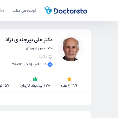
نوبت‌دهی مطب
مشا
دکتر علی بیرجندی نژاد
متخصص ارتوپدی
مشهد
کد نظام پزشکی
:
38096
3.9
78
٪
پیشنهاد کاربران
157
نو
(
9
نظر)