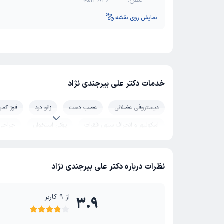
تلفن:
0513846****
نمایش روی نقشه
خدمات دکتر علی بیرجندی نژاد
دیستروفی عضلانی
عصب دست
زانو درد
قوز کمر
اسکولیوز و انحراف ستون فقرات
پوکی استخوان
جراحی 
الیزاروف
نظرات درباره دکتر علی بیرجندی نژاد
از
9
کاربر
3.9