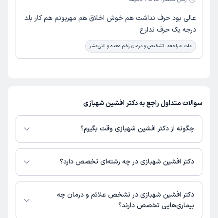
عالی بود حرف نداشت هم خوش اخلاق هم مهربونم هم کار بلد
درجه یک حرف ندارع
علت مراجعه:
تشخیص و درمان زخم معده و اثنی‌عشر
سوالات متداول راجع به دکتر افشین شهبازی
چگونه از دکتر افشین شهبازی وقت بگیرم؟
در صورتی که
دکتر افشین شهبازی
دارای پروفایل فعال و نوبت‌دهی باز در پلتفرم
دکترتو باشند، می‌توانید از طریق این پلتفرم برای دریافت نوبت اقدام کنید. در
دکتر افشین شهبازی در چه رشته‌ای تخصص دارد؟
صورت فعال بودن پروفایل پزشک در دکترتو، امکان مشاهده نوبت‌های آزاد، آدرس
مطب، شماره تماس، برنامه حضور در مطب، تصاویر پزشک، ساعات کاری و سایر
دکتر افشین شهبازی در رشته‌های زیر (پزشکی) تخصص دارند:
اطلاعات مرتبط با خدمات پزشکی و نوبت‌گیری ممکن است در پروفایل ایشان در
گوارش و کبد
دکتر افشین شهبازی در تشخص علائم و درمان چه
دکترتو در دسترس باشد
داخلی
بیماری‌هایی تخصص دارند؟