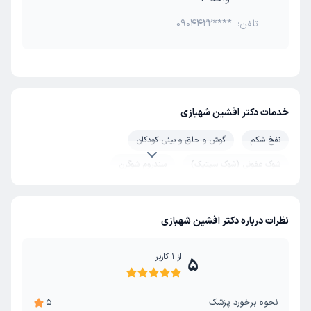
تلفن:
0904422****
خدمات دکتر افشین شهبازی
نفخ شکم
گوش و حلق و بینی کودکان
شوک عفونی (شوک سپتیک)
سندروم شوگرن
درمان اختلال خواب
هیپوفیز
حساسیت پوستی
سندرم رینود
زردی
همانژیوم
بیماری لایم
نظرات درباره دکتر افشین شهبازی
همانژیوم کبدی
یبوست کودکان
کم خونی
از
1
کاربر
5
گوارش و روده
آبسه کبد
سیروز کبدی
کبد چرب
نحوه برخورد پزشک
5