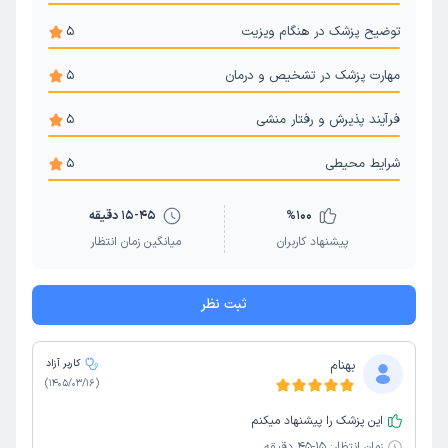
توضیح پزشک در هنگام ویزیت
5
مهارت پزشک در تشخیص و درمان
5
فرآیند پذیرش و رفتار منشی
5
شرایط محیطی
5
100
%
15-45 دقیقه
پیشنهاد کاربران
میانگین زمان انتظار
ثبت نظر
بهنام
کاربر آزاد
)
1405/03/16
(
این پزشک را پیشنهاد میکنم
زمان انتظار:
15-45 دقیقه