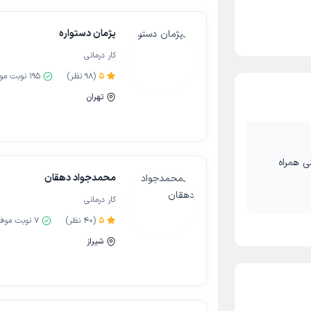
پژمان دستواره
کار درمانی
5
(
98
نظر)
195
نوبت مو
تهران
محمدجواد دهقان
کار درمانی
5
(
40
نظر)
7
نوبت موف
شیراز