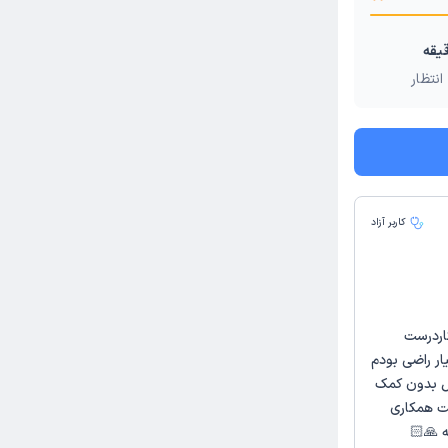
انتظار
کاربر آزاد
کاردرست
ار راضی بودم
ل بدون کمک
ت همکاری
 🙏🏻