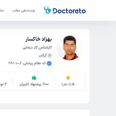
نوبت‌دهی مطب
مشا
بهزاد خاکسار
کارشناس کار درمانی
گرگان
کد نظام پزشکی
:
ک-د-281
5
100
٪
پیشنهاد کاربران
2
نو
(
8
نظر)