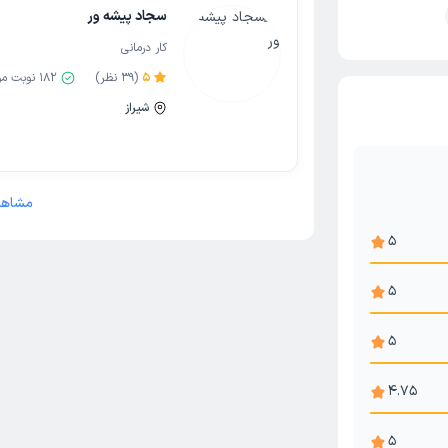
سجاد پیشه ور
کار درمانی
5
(
39
نظر)
182
نوبت مو
شیراز
مشاهد
5
5
5
4.75
5