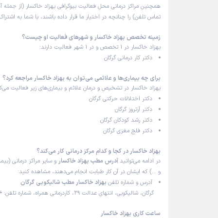
عالی هستن در این مدت که دخترمو بردم پیششون بهبود
همچنین مراکز درمانی محل فعالیت بیوگرافی بهزاد خاکسار (از جمله 
دیدم توصیه میکنم برای کاردرمانی حتما پیش ایشون بری
تماس تلفن) را چنانچه در اختیار ما قرار داده باشند، با شما به اشتر
علت مراجعه:
کمک به بهبود مهارت‌های حرکتی در کودکان با تأخیر رشد
زمینه تخصص بهزاد خاکسار و شهرهای فعالیت او چیست؟
بهزاد خاکسار در 1 تخصص و در 1 شهر فعالیت دارند:
دکتر کار درمانی گرگان
سمیرا
)
1404/06/08
(
برای چه بیماری‌ها و علائمی می‌توان به بهزاد خاکسار مراجعه کرد؟
بهزاد خاکسار در تشخیص و درمان علائم و بیماری‌های زیر فعالیت می‌کن
این پزشک را پیشنهاد میکنم
دکتر اختلالات حرکتی گرگان
زمان انتظار:
0-15 دقیقه
دکتر آرتروز گرگان
دکتر رشد کودکان گرگان
خوش برخورد و مسلط به کار
دکتر فلج مغزی گرگان
علت مراجعه:
درمان اختلالات حرکتی ناشی از فلج مغزی
بهزاد خاکسار در کجا و کدام مرکز درمانی کار می‌کند؟
در ادامه می‌توانید
آدرس مطب بهزاد خاکسار
و سایر مراکز درمانی (بیما
و …) که ایشان در آن کار طبابت انجام می‌دهند، مشاهده کنید:
آدرس و شماره تلفن
بهزاد خاکسار مطب شالیکوبی گرگان
گرگان، شالیکوبی، انتهای عدالت 29، کاردرمانی همراه، شماره تلفن: 09119004264
ساعت کاری بهزاد خاکسار