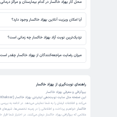
محل کار بهزاد خاکسار در کدام بیمارستان و مراکز درمان
اطلاعاتی درباره محل فعالیت بهزاد خاکسار در مراکز درمانی در دستر
زینب
)
1404/06/11
(
آیا امکان ویزیت آنلاین بهزاد خاکسار وجود دارد؟
این پزشک را پیشنهاد میکنم
در حال حاضر اطلاعاتی درباره ارائه ویزیت آنلاین توسط بهزاد خاکسا
زمان انتظار:
0-15 دقیقه
برای دریافت اطلاعات دقیق‌تر، لطفاً با مطب تماس بگیرید.
نزدیک‌ترین نوبت آزاد بهزاد خاکسار چه زمانی است؟
یا سلام و احترام.بنده بیمار آقای دکتر بودم در زمینه دی
زمان نوبت‌دهی و پذیرش بیماران با هماهنگی مطب مشخص می‌شود.
مراجعه کردم.درد زیادی داشتم بخصوص در ناحیه گردن.با
میزان رضایت مراجعه‌کنندگان از بهزاد خاکسار چقدر است
حرکات درمانی دردم خیلی زیاد کاهش پیدا کرد و در حال
خوبم.
تا کنون 8 نفر به بهزاد خاکسار رای داده‌اند. میانگین امتیازی بهزاد خاکسار 5 از 5 است.
علت مراجعه:
کمک به بیماران با مشکلات حرکتی ناشی از آرتروز
راهنمای نوبت‌گیری از
بهزاد خاکسار
کاربر دکترتو
)
1404/06/09
(
بیوگرافی و معرفی بهزاد خاکسار
این صفحه مثل سایت نوبت‌دهی اینترنتی بهزاد خاکسار (Behzad Khaksar)
می‌کند و اطلاعات ایشان را به شما نمایش می‌دهد. در ادامه به بررسی
ب
این پزشک را پیشنهاد میکنم
خاکسار
خواهیم پرداخت و اطلاعاتی را در زمینه تخصص‌ها، شهرهای فعا
زمان انتظار:
0-15 دقیقه
علائمی که بیوگرافی بهزاد خاکسار درمان می‌کنند، در اختیار شما قرار خ