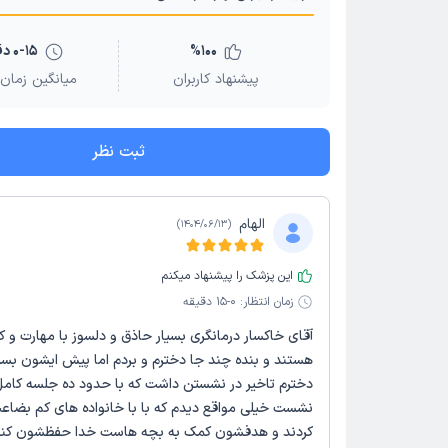
100
%
0-15 دقیقه
پیشنهاد کاربران
میانگین زمان 
ثبت نظر
الهام
)
1404/06/13
(
این پزشک را پیشنهاد میکنم
زمان انتظار:
0-15 دقیقه
آقای خاکسار درمانگری بسیار حاذق و دلسوز با مهارت و 
هستند و بنده چند جا دخترم و بردم اما پیش ایشون بسی
دخترم تاخیر در نشستن داشت که با حدود ده جلسه کام
نشست خیلی مواقع دیدم که با با خانواده های کم بضاع
کردند و هدفشون کمک به بچه هاست خدا حفظشون کنه