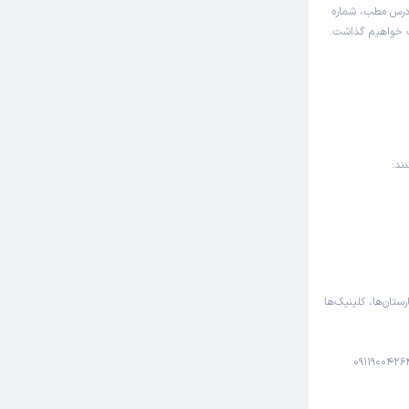
ی زیادی رو
آدرس مطب، شماره
د👌
اک خواهیم گذاشت.
کاربر آزاد
ند:
رستان‌ها، کلینیک‌ها