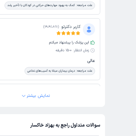
علت مراجعه:
کمک به بهبود مهارت‌های حرکتی در کودکان با تأخیر رشد
کاربر دکترتو
)
1404/06/11
(
این پزشک را پیشنهاد میکنم
زمان انتظار:
0-15 دقیقه
عالی
علت مراجعه:
درمان بیماران مبتلا به آسیب‌های نخاعی
ام البنین
)
1404/06/11
(
نمایش بیشتر
این پزشک را پیشنهاد میکنم
زمان انتظار:
0-15 دقیقه
سوالات متداول راجع به بهزاد خاکسار
بسیار عالی و کاربلد هستن