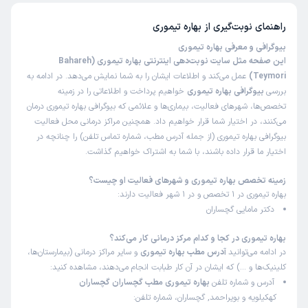
راهنمای نوبت‌گیری از
بهاره تیموری
بیوگرافی و معرفی بهاره تیموری
این صفحه مثل سایت نوبت‌دهی اینترنتی بهاره تیموری (Bahareh
Teymori)
عمل می‌کند و اطلاعات ایشان را به شما نمایش می‌دهد. در ادامه به
بررسی
بیوگرافی بهاره تیموری
خواهیم پرداخت و اطلاعاتی را در زمینه
تخصص‌ها، شهرهای فعالیت، بیماری‌ها و علائمی که بیوگرافی بهاره تیموری درمان
می‌کنند، در اختیار شما قرار خواهیم داد. همچنین مراکز درمانی محل فعالیت
بیوگرافی بهاره تیموری (از جمله آدرس مطب، شماره تماس تلفن) را چنانچه در
اختیار ما قرار داده باشند، با شما به اشتراک خواهیم گذاشت.
زمینه تخصص بهاره تیموری و شهرهای فعالیت او چیست؟
بهاره تیموری در 1 تخصص و در 1 شهر فعالیت دارند:
دکتر مامایی گچساران
بهاره تیموری در کجا و کدام مرکز درمانی کار می‌کند؟
در ادامه می‌توانید
آدرس مطب بهاره تیموری
و سایر مراکز درمانی (بیمارستان‌ها،
کلینیک‌ها و …) که ایشان در آن کار طبابت انجام می‌دهند، مشاهده کنید:
آدرس و شماره تلفن
بهاره تیموری مطب گچساران گچساران
کهکیلویه و بویراحمد, گچساران، شماره تلفن: