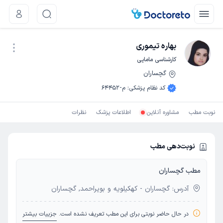
بهاره تیموری
کارشناسی مامایی
گچساران
نوبت اینترنتی
کد نظام پزشکی
:
م-64452
نوبت مطب
مشاوره آنلاین
اطلاعات پزشک
نظرات
نوبت‌دهی مطب
مطب گچساران
آدرس: گچساران - کهکیلویه و بویراحمد, گچساران
در حال حاضر نوبتی برای این مطب تعریف نشده است.
جزییات بیشتر