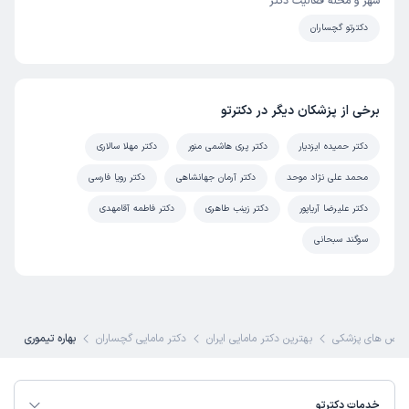
شهر و محله فعالیت دکتر
دکترتو گچساران
برخی از پزشکان دیگر در دکترتو
دکتر حمیده ایزدیار
دکتر پری هاشمی منور
دکتر مهلا سالاری
محمد علی نژاد موحد
دکتر آرمان جهانشاهی
دکتر رویا فارسی
دکتر علیرضا آریاپور
دکتر زینب طاهری
دکتر فاطمه آقامهدی
سوگند سبحانی
صص های پزشکی
بهترین دکتر مامایی ایران
دکتر مامایی گچساران
بهاره تیموری
خدمات دکترتو