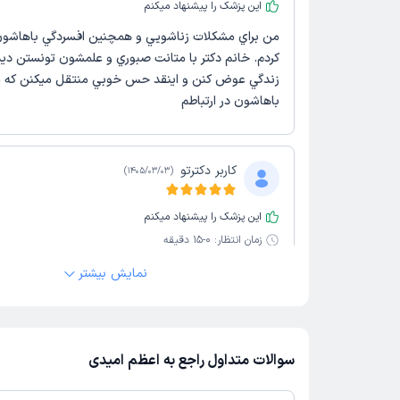
این پزشک را پیشنهاد میکنم
من براي مشكلات زناشويي و همچنين افسردگي باهاش
كردم. خانم دكتر با متانت صبوري و علمشون تونستن ديد
زندگي عوض كنن و اينقد حس خوبي منتقل ميكنن كه 
باهاشون در ارتباطم
کاربر دکترتو
)
1405/03/03
(
این پزشک را پیشنهاد میکنم
زمان انتظار:
0-15 دقیقه
سلام خانوم دکتر خیلی با حوصله صبور و با آرامش هستن
نمایش بیشتر
خوب به صحبت شما گوش میدن. و به افکارتون نظم می
هستم و بازم باهاشون مشاوره میگیرم💚
علت مراجعه:
درمان اختلالات اضطرابی و استرس
سوالات متداول راجع به اعظم امیدی