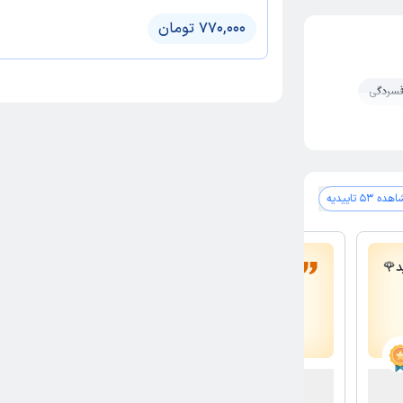
770,000 تومان
فسردگی
ده 53 تاییدیه
د🌹
بسیار توانمد و حرفه ای هستند
دکتر شیرین بیرانوند
دکترای روانشناسی