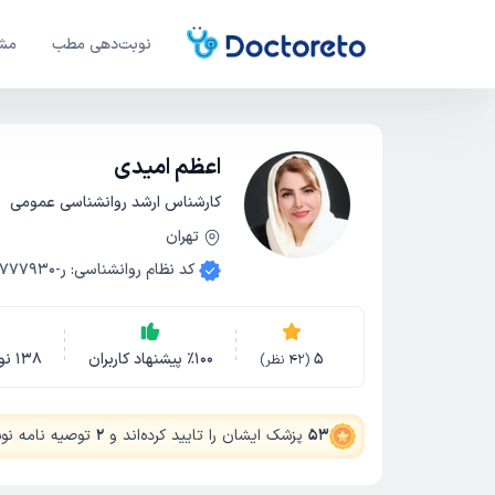
نوبت‌دهی مطب
مشا
اعظم امیدی
کارشناس ارشد روانشناسی عمومی
تهران
کد نظام روانشناسی
:
ر-1777930
5
100
٪
پیشنهاد کاربران
138
نو
(
42
نظر)
53
پزشک ایشان را تایید کرده‌اند
و
2
توصیه نامه نوشت