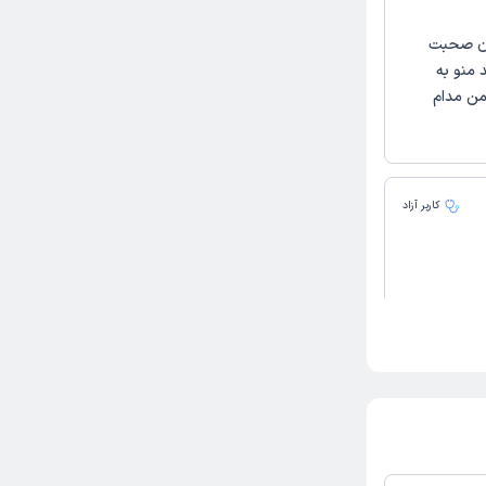
ون صحبت
 منو به
من مدام
کاربر آزاد
 . خیلی
دن من راضی