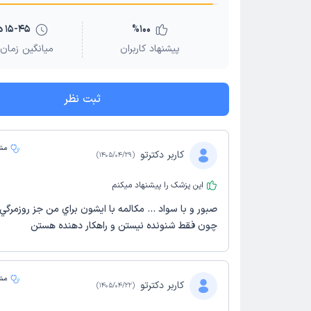
100
%
15-45 دقیقه
پیشنهاد کاربران
میانگین زمان 
ثبت نظر
مشا
کاربر دکترتو
)
1405/04/29
(
این پزشک را پیشنهاد میکنم
صبور و با سواد … مكالمه با ايشون براي من جز روزمرگي
چون فقط شنونده نيستن و راهكار دهنده هستن
مشا
کاربر دکترتو
)
1405/04/22
(