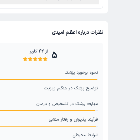
نظرات درباره اعظم امیدی
از
42
کاربر
5
نحوه برخورد پزشک
توضیح پزشک در هنگام ویزیت
مهارت پزشک در تشخیص و درمان
فرآیند پذیرش و رفتار منشی
شرایط محیطی