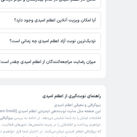
حرفه ای و باتجربه
اطلاعاتی درباره محل فعالیت اعظم امیدی در مراکز درمانی در دسترس
علت مراجعه:
مشاوره در زمینه مشکلات زناشویی و خانوادگی
آیا امکان ویزیت آنلاین اعظم امیدی وجود دارد؟
در حال حاضر اعظم امیدی مشاوره پزشکی آنلاین به صورت تلفنی و متن
کاربر دکترتو
ن
)
1404/11/14
(
نزدیک‌ترین نوبت آزاد اعظم امیدی چه زمانی است؟
اعظم امیدی از روز یکشنبه 18 مرداد 1405 بیمار جدید می‌پذیرند.
این پزشک را پیشنهاد میکنم
میزان رضایت مراجعه‌کنندگان از اعظم امیدی چقدر است؟
زمان انتظار:
0-15 دقیقه
همه چیز خوب بود وراضی هستم
تا کنون 42 نفر به اعظم امیدی رای داده‌اند. میانگین امتیازی اعظم امیدی 5 از 5 است.
علت مراجعه:
درمان افسردگی و اختلالات خلقی
راهنمای نوبت‌گیری از
اعظم امیدی
کاربر دکترتو
بیوگرافی و معرفی اعظم امیدی
ن
)
1404/11/07
(
این صفحه مثل سایت نوبت‌دهی اینترنتی اعظم امیدی (Azam Omidi)
اطلاعات ایشان را به شما نمایش می‌دهد. در ادامه به بررسی
بیوگرافی
این پزشک را پیشنهاد میکنم
خواهیم پرداخت و اطلاعاتی را در زمینه تخصص‌ها، شهرهای فعالیت، بی
زمان انتظار:
0-15 دقیقه
که بیوگرافی اعظم امیدی درمان می‌کنند، در اختیار شما قرار خواهیم د