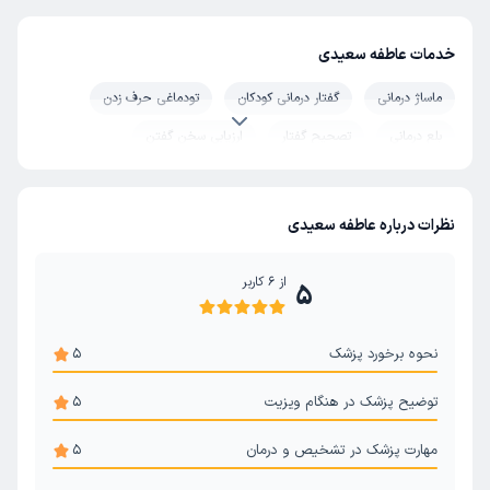
خدمات عاطفه سعیدی
ماساژ درمانی
گفتار درمانی کودکان
تودماغی حرف زدن
بلع درمانی
تصحیح گفتار
ارزیابی سخن گفتن
لکنت زبان
مشکلات زبان و گفتار
نظرات درباره عاطفه سعیدی
از
6
کاربر
5
نحوه برخورد پزشک
5
توضیح پزشک در هنگام ویزیت
5
مهارت پزشک در تشخیص و درمان
5