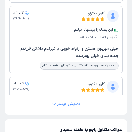
کاربر دکترتو
کاربر آزاد
)
1404/06/01
(
این پزشک را پیشنهاد میکنم
زمان انتظار:
0-15 دقیقه
خیلی مهربون هستن و ارتباط خوبی با فرزندم داشتن فرزندم
جمله بندی خیلی بهترشده
علت مراجعه:
بهبود مشکلات گفتاری در کودکان با تأخیر در تکلم
کاربر دکترتو
کاربر آزاد
)
1404/05/31
(
این پزشک را پیشنهاد میکنم
نمایش بیشتر
زمان انتظار:
0-15 دقیقه
پسرمون از سنجش ارجاع دادن چند تا صداشون خوب نمی‌گفت
الان وضوح خیلی خوب شده ممنون ازشون
سوالات متداول راجع به عاطفه سعیدی