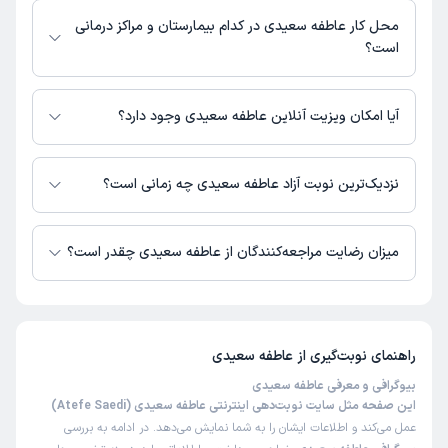
خوبی داشته ممنون ازشون
محل کار عاطفه سعیدی در کدام بیمارستان و مراکز درمانی
است؟
علت مراجعه:
آموزش به کودکان با مشکلات ارتباطی ناشی از اوتیسم
اطلاعاتی درباره محل فعالیت عاطفه سعیدی در مراکز درمانی در دسترس نیست.
کاربر دکترتو
کاربر آزاد
آیا امکان ویزیت آنلاین عاطفه سعیدی وجود دارد؟
)
1404/05/28
(
در حال حاضر عاطفه سعیدی مشاوره پزشکی تلفنی فعال دارند.
این پزشک را پیشنهاد میکنم
نزدیک‌ترین نوبت آزاد عاطفه سعیدی چه زمانی است؟
زمان انتظار:
0-15 دقیقه
عاطفه سعیدی از روز سه‌شنبه 20 مرداد 1405 بیمار جدید می‌پذیرند.
بسیار صبور با اخلاق و ارتباط خوبی داشتن.
میزان رضایت مراجعه‌کنندگان از عاطفه سعیدی چقدر است؟
علت مراجعه:
درمان اختلالات تلفظی مانند لکنت زبان
تا کنون 6 نفر به عاطفه سعیدی رای داده‌اند. میانگین امتیازی عاطفه سعیدی 5 از
5 است.
راهنمای نوبت‌گیری از
عاطفه سعیدی
بیوگرافی و معرفی عاطفه سعیدی
این صفحه مثل سایت نوبت‌دهی اینترنتی عاطفه سعیدی (Atefe Saedi)
عمل می‌کند و اطلاعات ایشان را به شما نمایش می‌دهد. در ادامه به بررسی