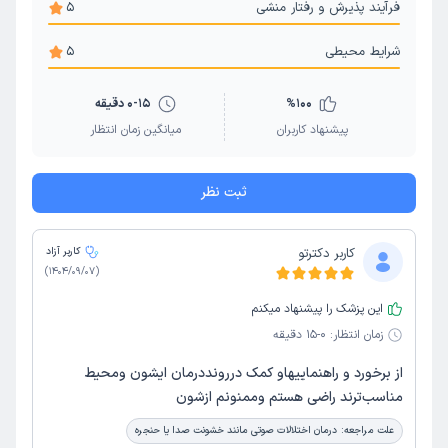
فرآیند پذیرش و رفتار منشی
5
شرایط محیطی
5
100
%
0-15 دقیقه
پیشنهاد کاربران
میانگین زمان انتظار
ثبت نظر
کاربر دکترتو
کاربر آزاد
)
1404/09/07
(
این پزشک را پیشنهاد میکنم
زمان انتظار:
0-15 دقیقه
از برخورد و راهنماییهاو کمک دررونددرمان ایشون ومحیط
مناسب‌ترند راضی هستم وممنونم ازشون
علت مراجعه:
درمان اختلالات صوتی مانند خشونت صدا یا حنجره