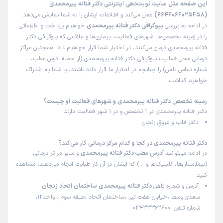
این صفحه مثل سایت نوبت‌دهی اینترنتی دکتر فتانه پیرمحمدی
(664F06F025F58)
عمل می‌کند و اطلاعات ایشان را به شما نمایش می‌دهد.
کاربر دکترتو
نوبت مطب از دکترتو
در ادامه به بررسی
بیوگرافی دکتر فتانه پیرمحمدی
خواهیم پرداخت و اطلاعاتی
)
1404/12/03
(
را در زمینه تخصص‌ها، شهرهای فعالیت، بیماری‌ها و علائمی که بیوگرافی دکتر
فتانه پیرمحمدی درمان می‌کنند، در اختیار شما قرار خواهیم داد. همچنین مراکز
این پزشک را پیشنهاد میکنم
درمانی محل فعالیت بیوگرافی دکتر فتانه پیرمحمدی (از جمله آدرس مطب،
زمان انتظار:
45-90 دقیقه
شماره تماس تلفن) را چنانچه در اختیار ما قرار داده باشند، با شما به اشتراک
خواهیم گذاشت.
خیلی عالی بود
علت مراجعه:
انجام اکوکاردیوگرافی و تست ورزش
زمینه تخصص دکتر فتانه پیرمحمدی و شهرهای فعالیت او چیست؟
دکتر فتانه پیرمحمدی در 1 تخصص و در 1 شهر فعالیت دارند:
دکتر قلب و عروق زنجان
کاربر دکترتو
نوبت مطب از دکترتو
)
1404/11/28
(
دکتر فتانه پیرمحمدی در کجا و کدام مرکز درمانی کار می‌کند؟
در ادامه می‌توانید
آدرس مطب دکتر فتانه پیرمحمدی
و سایر مراکز درمانی
این پزشک را پیشنهاد میکنم
(بیمارستان‌ها، کلینیک‌ها و …) که ایشان در آن کار طبابت انجام می‌دهند، مشاهده
زمان انتظار:
0-15 دقیقه
کنید:
آدرس و شماره تلفن
دکتر فتانه پیرمحمدی ساختمان اتحاد زنجان
همه موارد اوکی بود مخصوصا صبر و حوصله خود خانم دکتر
سعدی وسط ،خیابان هفت تیر ،ساختمان اتحاد ،طبقه سوم ، واحد12،
عزیز خسته نباشید بهشون میگم
شماره تلفن: 02433362600
علت مراجعه:
انجام مطالعات الکتروفیزیولوژیک قلب