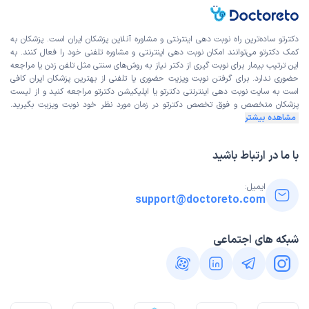
زهرا
نوبت مطب از دکترتو
)
1404/06/05
(
دکترتو ساده‌ترین راه نوبت‌ دهی اینترنتی و مشاوره آنلاین پزشکان ایران است. پزشکان به
کمک دکترتو می‌توانند امکان نوبت دهی اینترنتی و مشاوره تلفنی خود را فعال کنند. به
این پزشک را پیشنهاد میکنم
این ترتیب بیمار برای نوبت گیری از دکتر نیاز به روش‌های سنتی مثل تلفن زدن یا مراجعه
زمان انتظار:
15-45 دقیقه
حضوری ندارد. برای گرفتن نوبت ویزیت حضوری یا تلفنی از بهترین پزشکان ایران کافی
است به
سایت نوبت دهی اینترنتی
دکترتو یا اپلیکیشن دکترتو مراجعه کنید و از
لیست
دکتر بسیار عاااااااالی فوق العااااااده کاش همه ی دکترا مثل خانوم
پزشکان متخصص و فوق تخصص
دکترتو در زمان مورد نظر خود نوبت ویزیت بگیرید.
دکتر بودن…
مشاهده بیشتر
علت مراجعه:
پیشگیری از بیماری‌های قلبی در افراد با ریسک بالا
با ما در ارتباط باشید
معصومه
نوبت مطب از دکترتو
ایمیل:
)
1404/05/12
(
support@doctoreto.com
این پزشک را پیشنهاد میکنم
زمان انتظار:
45-90 دقیقه
شبکه های اجتماعی
خانم دکتر خیلی خوب ویزیت کردند،خیلی باح‌صله و باسواد
هستند،
علت مراجعه:
انجام اکوکاردیوگرافی و تست ورزش