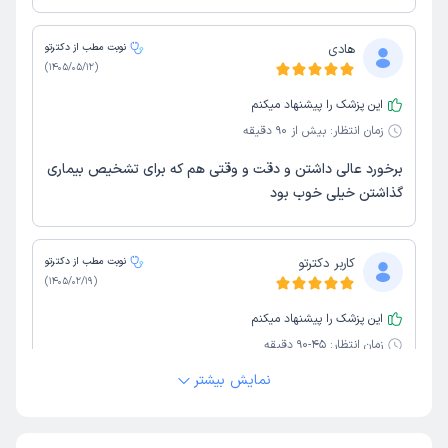
هادی
نوبت مطب از دکترتو
)
1405/05/12
(
این پزشک را پیشنهاد میکنم
زمان انتظار:
بیش از 90 دقیقه
برخورد عالی داشتن و دقت و وقتی هم که برای تشخیص بیماری
گذاشتن خیلی خوب بود
کاربر دکترتو
نوبت مطب از دکترتو
)
1405/02/19
(
این پزشک را پیشنهاد میکنم
زمان انتظار:
45-90 دقیقه
نمایش بیشتر
خانم دکتر با حوصله به صورتی که بیمار متوجه شود توضیحات
لازم را می دادند
علت مراجعه:
انجام مطالعات الکتروفیزیولوژیک قلب