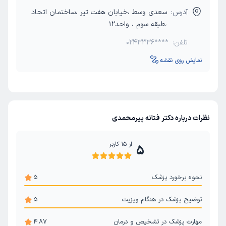
آدرس:
سعدی وسط ،خیابان هفت تیر ،ساختمان اتحاد
،طبقه سوم ، واحد12
تلفن:
0243336****
نمایش روی نقشه
نظرات درباره دکتر فتانه پیرمحمدی
از
15
کاربر
5
نحوه برخورد پزشک
5
توضیح پزشک در هنگام ویزیت
5
مهارت پزشک در تشخیص و درمان
4.87