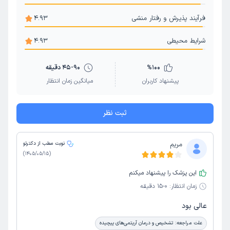
فرآیند پذیرش و رفتار منشی
4.93
شرایط محیطی
4.93
100
%
45-90 دقیقه
پیشنهاد کاربران
میانگین زمان انتظار
ثبت نظر
مریم
نوبت مطب از دکترتو
)
1405/05/15
(
این پزشک را پیشنهاد میکنم
زمان انتظار:
0-15 دقیقه
عالی بود
علت مراجعه:
تشخیص و درمان آریتمی‌های پیچیده