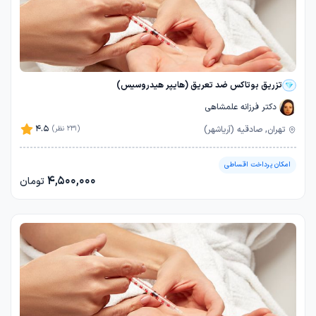
تزریق بوتاکس ضد تعریق (هایپر هیدروسیس)
دکتر فرزانه علمشاهی
4.5
تهران, صادقیه (آریاشهر)
(231 نظر)
امکان پرداخت اقساطی
4,500,000
تومان