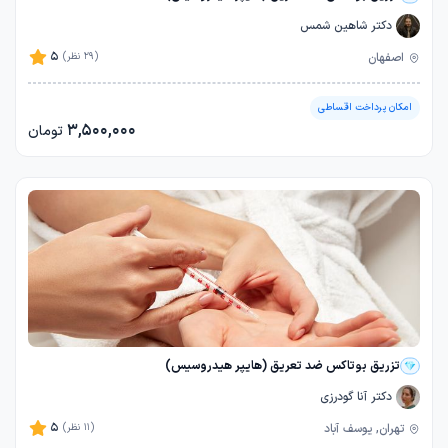
دکتر شاهین شمس
5
اصفهان
(29 نظر)
امکان پرداخت اقساطی
3,500,000
تومان
تزریق بوتاکس ضد تعریق (هایپر هیدروسیس)
دکتر آنا گودرزی
5
تهران, یوسف آباد
(11 نظر)