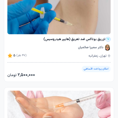
تزریق بوتاکس ضد تعریق (هایپر هیدروسیس)
دکتر سمیرا صائمیان
5
تهران, زعفرانیه
(47 نظر)
امکان پرداخت اقساطی
2,500,000
تومان