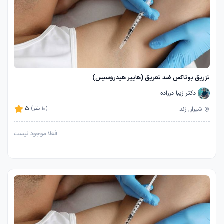
تزریق بوتاکس ضد تعریق (هایپر هیدروسیس)
دکتر زیبا درزاده
5
شیراز, زند
(10 نظر)
فعلا موجود نیست