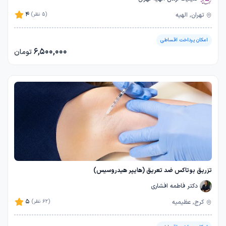
4
تهران, الهیه
(5 نظر)
امکان پرداخت اقساطی
6,500,000
تومان
تزریق بوتاکس ضد تعریق (هایپر هیدروسیس)
دکتر فاطمه افشاری
5
کرج, عظیمیه
(62 نظر)