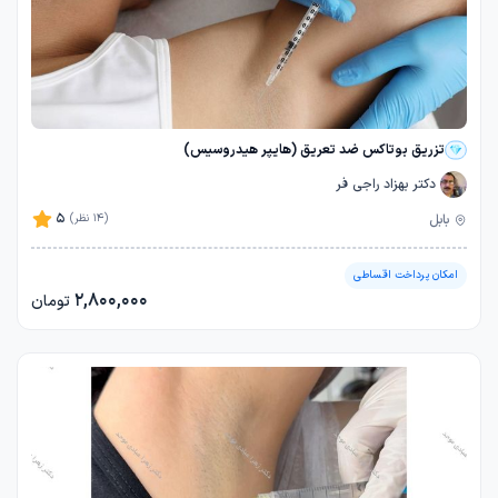
تزریق بوتاکس ضد تعریق (هایپر هیدروسیس)
دکتر بهزاد راجی فر
5
بابل
(14 نظر)
امکان پرداخت اقساطی
2,800,000
تومان