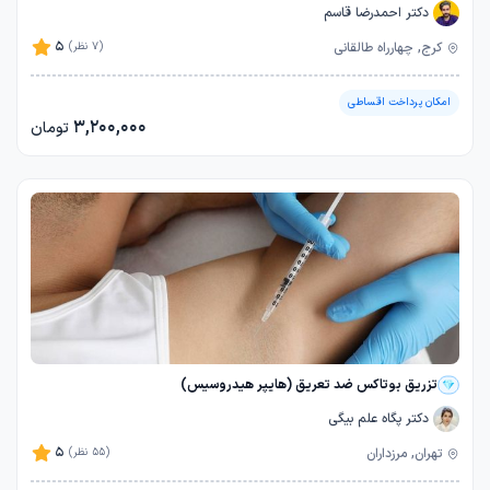
دکتر احمدرضا قاسم
5
کرج, چهارراه طالقانی
(7 نظر)
امکان پرداخت اقساطی
3,200,000
تومان
تزریق بوتاکس ضد تعریق (هایپر هیدروسیس)
دکتر پگاه علم بیگی
5
تهران, مرزداران
(55 نظر)