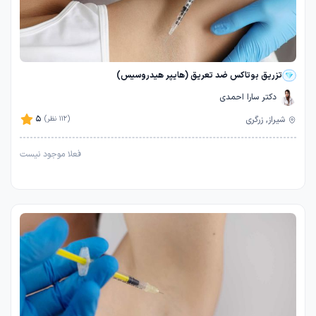
تزریق بوتاکس ضد تعریق (هایپر هیدروسیس)
دکتر سارا احمدی
5
شیراز, زرگری
(112 نظر)
فعلا موجود نیست