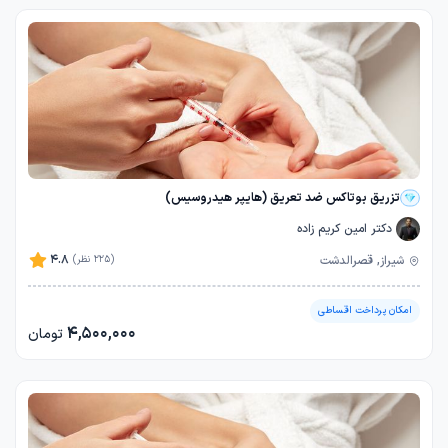
تزریق بوتاکس ضد تعریق (هایپر هیدروسیس)
دکتر امین کریم زاده
4.8
شیراز, قصرالدشت
(225 نظر)
امکان پرداخت اقساطی
4,500,000
تومان