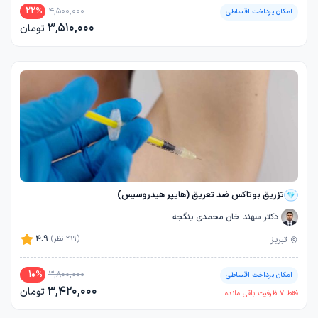
22
%
4,500,000
امکان پرداخت اقساطی
3,510,000
تومان
تزریق بوتاکس ضد تعریق (هایپر هیدروسیس)
دکتر سهند خان محمدی ینگجه
4.9
تبریز
(299 نظر)
10
%
3,800,000
امکان پرداخت اقساطی
3,420,000
تومان
فقط
7
ظرفیت باقی مانده