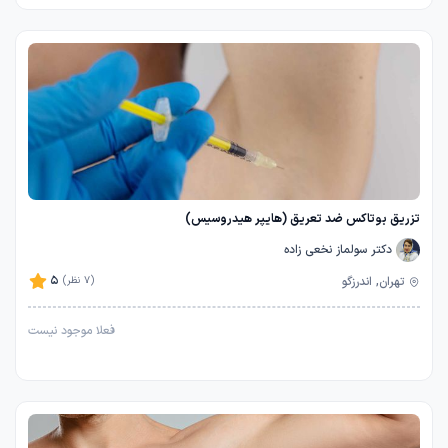
تزریق بوتاکس ضد تعریق (هایپر هیدروسیس)
دکتر سولماز نخعی زاده
5
تهران, اندرزگو
(7 نظر)
فعلا موجود نیست