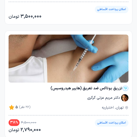
امکان پرداخت اقساطی
3,500,000
تومان
تزریق بوتاکس ضد تعریق (هایپر هیدروسیس)
دکتر مریم عزتی گرگری
5
تهران, اختیاریه
(26 نظر)
38
%
4,500,000
امکان پرداخت اقساطی
2,790,000
تومان