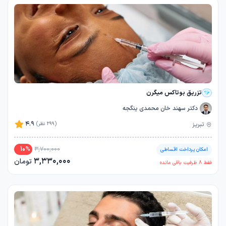
تزریق بوتاکس میگرن
دکتر سهند خان محمدی ینگجه
4.9
تبریز
(299 نظر)
10
%
3,700,000
امکان پرداخت اقساطی
3,330,000
تومان
فقط
8
ظرفیت باقی مانده