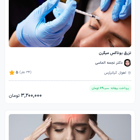
تزرق بوتاکس میگرن
دکتر نجمه الماسی
5
اهواز, کیانپارس
(34 نظر)
پرداخت بیعانه:
640,000
تومان
3,200,000
تومان