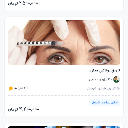
2,500,000
تومان
تزریق بوتاکس میگرن
دکتر زرین بادینی
5
تهران, خیابان شریعتی
(21 نظر)
امکان پرداخت اقساطی
4,400,000
تومان