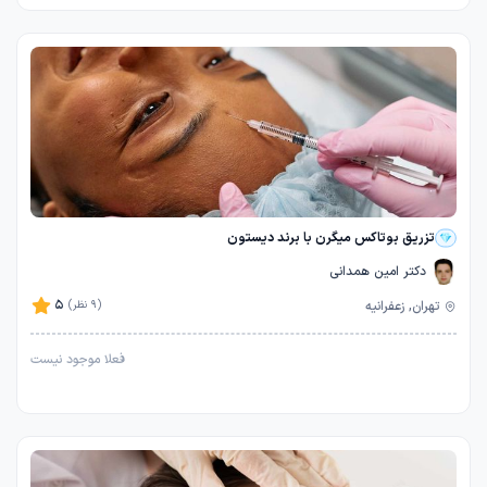
تزریق بوتاکس میگرن با برند دیستون
دکتر امین همدانی
5
تهران, زعفرانیه
(9 نظر)
فعلا موجود نیست