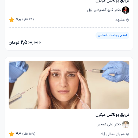
تزریق بوتاکس میگرن
دکتر گلبو گشایشی اول
4.8
مشهد
(25 نظر)
امکان پرداخت اقساطی
2,500,000
تومان
تزریق بوتاکس میگرن
دکتر علی نصیری
4.7
شیراز, معالی آباد
(529 نظر)