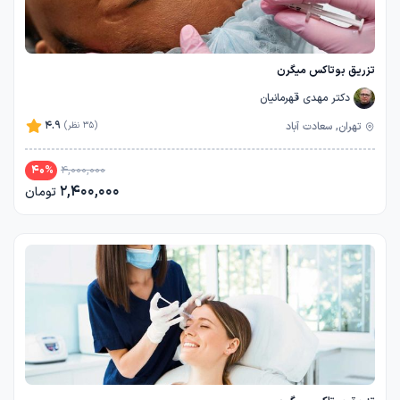
تزریق بوتاکس میگرن
دکتر مهدی قهرمانیان
4.9
تهران, سعادت آباد
(35 نظر)
40
%
4,000,000
2,400,000
تومان