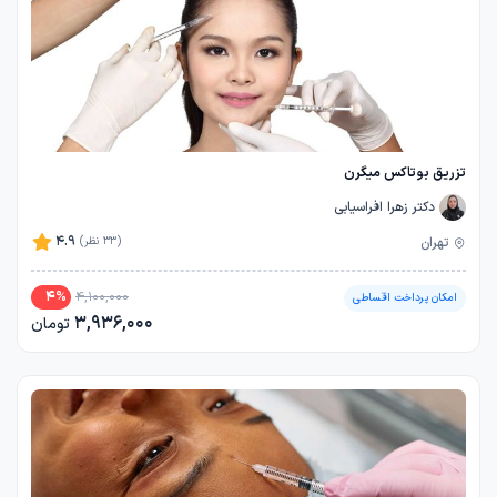
تزریق بوتاکس میگرن
دکتر زهرا افراسیابی
4.9
تهران
(33 نظر)
4
%
4,100,000
امکان پرداخت اقساطی
3,936,000
تومان