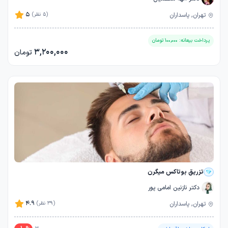
5
تهران, پاسداران
(5 نظر)
پرداخت بیعانه:
100,000
تومان
3,200,000
تومان
تزریق بوتاکس میگرن
دکتر نازنین امامی پور
4.9
تهران, پاسداران
(39 نظر)