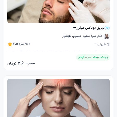
تزریق بوتاکس میگرن⬅️
دکتر سید سعید حسینی هوشیار
4.5
شیراز, زند
(217 نظر)
پرداخت بیعانه:
100,000
تومان
3,600,000
تومان