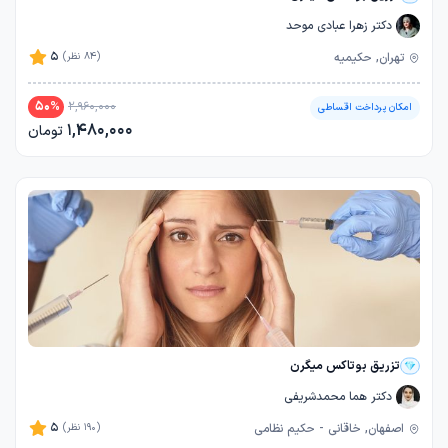
دکتر زهرا عبادی موحد
5
تهران, حکیمیه
(84 نظر)
50
%
2,960,000
امکان پرداخت اقساطی
1,480,000
تومان
تزریق بوتاکس میگرن
دکتر هما محمدشریفی
5
اصفهان, خاقانی - حکیم نظامی
(190 نظر)