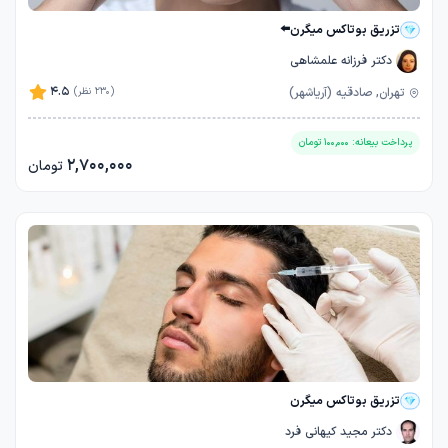
تزریق بوتاکس میگرن⬅️
دکتر فرزانه علمشاهی
4.5
تهران, صادقیه (آریاشهر)
(230 نظر)
پرداخت بیعانه:
100,000
تومان
2,700,000
تومان
تزریق بوتاکس میگرن
دکتر مجید کیهانی فرد