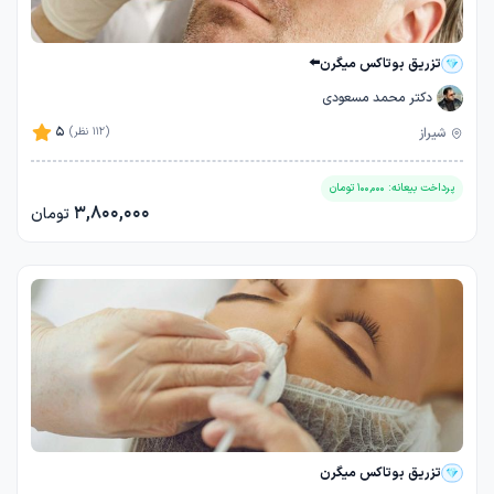
تزریق بوتاکس میگرن⬅️
دکتر محمد مسعودی
5
شیراز
(112 نظر)
پرداخت بیعانه:
100,000
تومان
3,800,000
تومان
تزریق بوتاکس میگرن