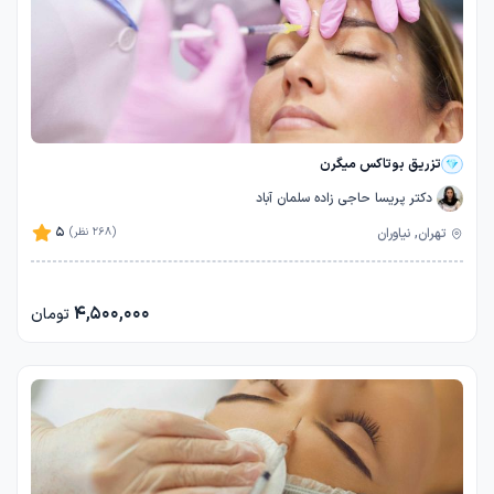
تزریق بوتاکس میگرن
دکتر پریسا حاجی زاده سلمان آباد
5
تهران, نیاوران
(268 نظر)
4,500,000
تومان