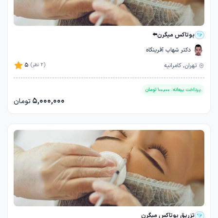
بوتاکس میگرن⬅️
دکتر شهاب آفرینگاه
5
تهران, کامرانیه
(2 نظر)
پرداخت بیعانه:
100,000
تومان
5,000,000
تومان
تزریق بوتاکس میگرن