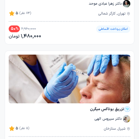
دکتر زهرا عبادی موحد
5
تهران, کارگر شمالی
(84 نظر)
50
%
2,960,000
امکان پرداخت اقساطی
1,480,000
تومان
تزریق بوتاکس میگرن
دکتر سیروس الهی
5
شیراز, ستارخان
(5 نظر)