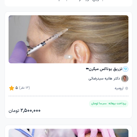
تزریق بوتاکس میگرن⬅️
دکتر هانیه سیدرضائی
5
ارومیه
(13 نظر)
پرداخت بیعانه:
100,000
تومان
2,500,000
تومان