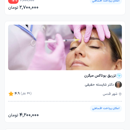
10
%
3,000,000
امکان پرداخت اقساطی
2,700,000
تومان
تزریق بوتاکس میگرن
دکتر شایسته حقیقی
4.9
شهر قدس
(49 نظر)
امکان پرداخت اقساطی
4,200,000
تومان