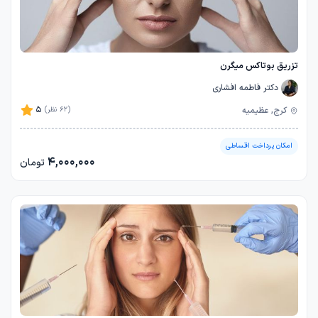
تزریق بوتاکس میگرن
دکتر فاطمه افشاری
5
کرج, عظیمیه
(62 نظر)
امکان پرداخت اقساطی
4,000,000
تومان