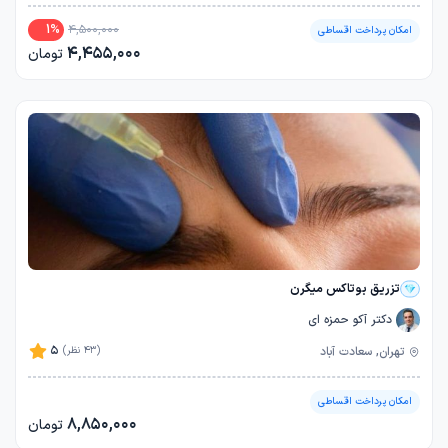
1
%
4,500,000
امکان پرداخت اقساطی
4,455,000
تومان
تزریق بوتاکس میگرن
دکتر آکو حمزه ای
5
تهران, سعادت آباد
(43 نظر)
امکان پرداخت اقساطی
8,850,000
تومان