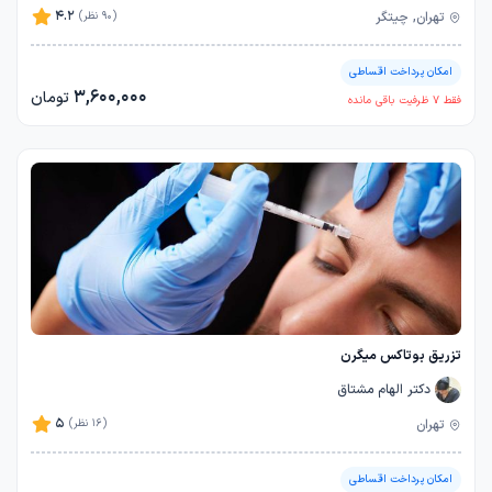
4.2
تهران, چیتگر
(90 نظر)
امکان پرداخت اقساطی
3,600,000
تومان
فقط
7
ظرفیت باقی مانده
تزریق بوتاکس میگرن
دکتر الهام مشتاق
5
تهران
(16 نظر)
امکان پرداخت اقساطی