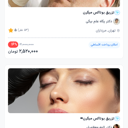
تزریق بوتاکس میگرن
دکتر پگاه علم بیگی
5
تهران, مرزداران
(53 نظر)
16
%
3,000,000
امکان پرداخت اقساطی
2,520,000
تومان
تزریق بوتاکس میگرن⬅️
دکتر الهه معظمیان