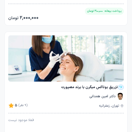
پرداخت بیعانه:
300,000
تومان
2,000,000
تومان
تزریق بوتاکس میگرن با برند مصپورت
دکتر امین همدانی
5
تهران, زعفرانیه
(9 نظر)
فعلا موجود نیست