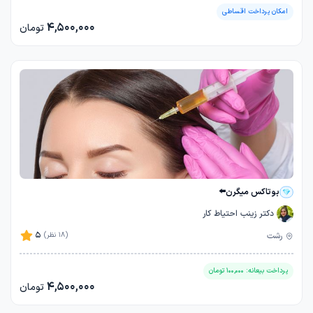
امکان پرداخت اقساطی
4,500,000
تومان
بوتاکس میگرن⬅️
دکتر زینب احتیاط کار
5
رشت
(18 نظر)
پرداخت بیعانه:
100,000
تومان
4,500,000
تومان