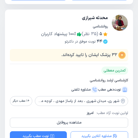
محدثه شیرازی
روانشناسی
5
(
35
نظر)
٪
100
پیشنهاد کاربران
44
نوبت موفق در دکترتو
32
پزشک ایشان را تایید کرده‌اند.
کمترین معطلی
کارشناسی ارشد روانشناسی
نوبت‌دهی مطب
مشاوره‌ تلفنی
شهر ری،
میدان شهرری ، بعد از پاساژ مهدی ، کوچه ملک زاده ، نبش کوچه مختارخان ، پلاک 20 ، طبقه دوم ، مرکز مشاوره نصیر
+
1
مطب دیگر
اولین نوبت آزاد مطب:
امروز
مشاهده پروفایل
مشاوره آنلاین بگیرید
نوبت مطب بگیرید