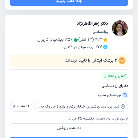
نوبت مطب بگیرید
دکتر زهرا طاهرنژاد
روانشناسی
4.3
(
13
نظر)
٪
85
پیشنهاد کاربران
207
نوبت موفق در دکترتو
2
پزشک ایشان را تایید کرده‌اند.
کمترین معطلی
دکترای روانشناسی
نوبت‌دهی مطب
شهر ری،
میدان شهرری خیابان زکریای رازی ( معروف به 24 متری) خیابان پیلغوش ( جنب آزمایشگاه مرکزی ری) ساختمان پزشکان راگا پلاک 11 طبقه چهارم مرکز مشاوره زندگی شاد
+
1
مطب دیگر
اولین نوبت آزاد مطب:
یکشنبه 25 مرداد
مشاهده پروفایل