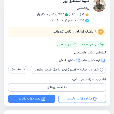
سیما اسماعیل پور
روانشناسی
5
(
61
نظر)
٪
99
پیشنهاد کاربران
138
نوبت موفق در دکترتو
9
پزشک ایشان را تایید کرده‌اند.
پوشش دهی بیمه
کمترین معطلی
کارشناسی ارشد روانشناسی
نوبت‌دهی مطب
مشاوره‌ تلفنی
شهر ری،
خیابان 24متری(زکریای رازی)، خیابان پیلغوش، پلاک65، طبقه دوم، واحد2
+
3
مطب دیگر
اولین نوبت آزاد تلفنی:
امروز
مشاهده پروفایل
مشاوره آنلاین بگیرید
نوبت مطب بگیرید