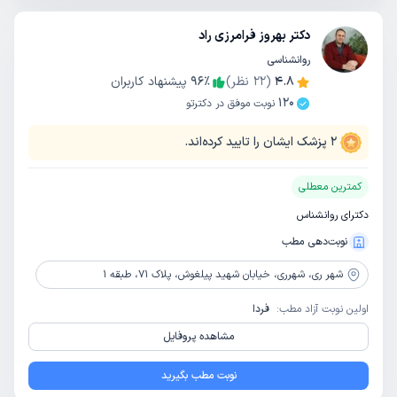
دکتر بهروز فرامرزی راد
روانشناسی
4.8
(
22
نظر)
٪
96
پیشنهاد کاربران
120
نوبت موفق در دکترتو
2
پزشک ایشان را تایید کرده‌اند.
کمترین معطلی
دکترای روانشناس
نوبت‌دهی مطب
شهر ری،
شهرری، خیابان شهید پیلغوش، پلاک 71، طبقه 1
اولین نوبت آزاد مطب:
فردا
مشاهده پروفایل
نوبت مطب بگیرید