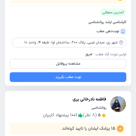
کمترین معطلی
کارشناسی ارشد روانشناسی
نوبت‌دهی مطب
شهر ری،
میدان غیبی، پلاک 200، ساختمان اوا، طبقه 4، واحد 10
اولین نوبت آزاد مطب:
امروز
مشاهده پروفایل
نوبت مطب بگیرید
فاطمه نادرخانی پری
روانشناسی
5
(
8
نظر)
٪
100
پیشنهاد کاربران
15
پزشک ایشان را تایید کرده‌اند.