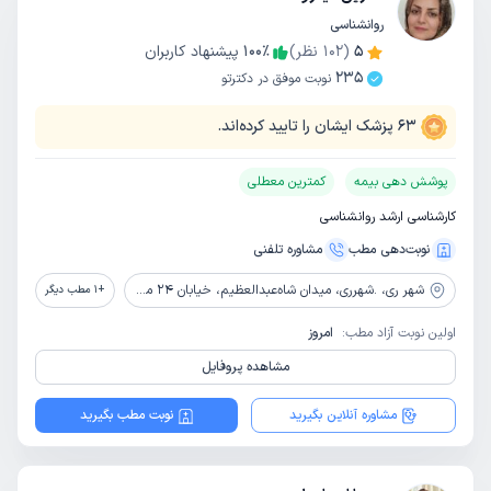
روانشناسی
5
(
102
نظر)
٪
100
پیشنهاد کاربران
235
نوبت موفق در دکترتو
63
پزشک ایشان را تایید کرده‌اند.
پوشش دهی بیمه
کمترین معطلی
کارشناسی ارشد روانشناسی
نوبت‌دهی مطب
مشاوره‌ تلفنی
شهر ری،
.شهرری، میدان شاه‌عبدالعظیم، خیابان 24 متری، خیابان پیلغوش، پلاک 65، طبقه دوم
+
1
مطب دیگر
اولین نوبت آزاد مطب:
امروز
مشاهده پروفایل
مشاوره آنلاین بگیرید
نوبت مطب بگیرید