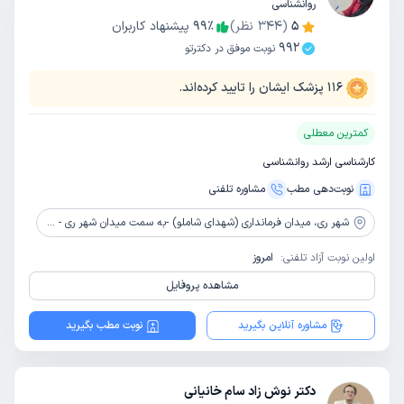
روانشناسی
5
(
344
نظر)
٪
99
پیشنهاد کاربران
992
نوبت موفق در دکترتو
116
پزشک ایشان را تایید کرده‌اند.
کمترین معطلی
کارشناسی ارشد روانشناسی
نوبت‌دهی مطب
مشاوره‌ تلفنی
شهر ری،
میدان فرمانداری (شهدای شاملو) -به سمت میدان شهر ری - رو به روی مخابرات قدیم - جنب آزمایشگاه حیدریان - پلاک 244 - طبقه 4 - واحد 4
اولین نوبت آزاد تلفنی:
امروز
مشاهده پروفایل
مشاوره آنلاین بگیرید
نوبت مطب بگیرید
دکتر نوش زاد سام خانیانی