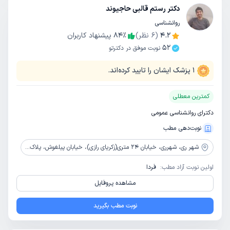
دکتر رستم قالبی حاجیوند
روانشناسی
4.2
(
6
نظر)
٪
84
پیشنهاد کاربران
52
نوبت موفق در دکترتو
1
پزشک ایشان را تایید کرده‌اند.
کمترین معطلی
دکترای روانشناسی عمومی
نوبت‌دهی مطب
شهر ری،
شهرری، خیابان 24 متری(زکریای رازی)، خیابان پیلغوش، پلاک 11، ساختمان پزشکان راگا، طبقه چهارم واحد شرقی
اولین نوبت آزاد مطب:
فردا
مشاهده پروفایل
نوبت مطب بگیرید