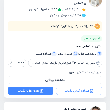
روانشناسی
4.9
(
166
نظر)
٪
98
پیشنهاد کاربران
495
نوبت موفق در دکترتو
29
پزشک ایشان را تایید کرده‌اند.
کمترین معطلی
دکتری روانشناسی سلامت
نوبت‌دهی مطب
مشاوره‌ تلفنی
مشاوره‌ متنی
شهر ری،
خیابان 24 متری(زکریای رازی)، ابتدای خیابان شهید نفری، ساختمان عقیق، واحد 19
+
2
مطب دیگر
اولین نوبت آزاد تلفنی:
امروز
مشاهده پروفایل
مشاوره آنلاین بگیرید
نوبت مطب بگیرید
نسرین دیناروند