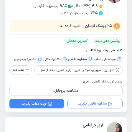
4.9
(
244
نظر)
٪
98
پیشنهاد کاربران
725
نوبت موفق در دکترتو
25
پزشک ایشان را تایید کرده‌اند.
پوشش دهی بیمه
کمترین معطلی
کارشناسی ارشد روانشناسی
نوبت‌دهی مطب
مشاوره‌ تلفنی
مشاوره‌ متنی
مشاوره ویدیویی
شهر ری،
شهرری، میدان غیبی، بلوار کمیل، بعد از مجتمع کمیل، نرسیده به میدان فرمانداری، بلوک بهار3، پلاک 40 همکف
+
4
مطب دیگر
اولین نوبت آزاد تلفنی:
امروز
مشاهده پروفایل
مشاوره آنلاین بگیرید
نوبت مطب بگیرید
آرزو درامامی