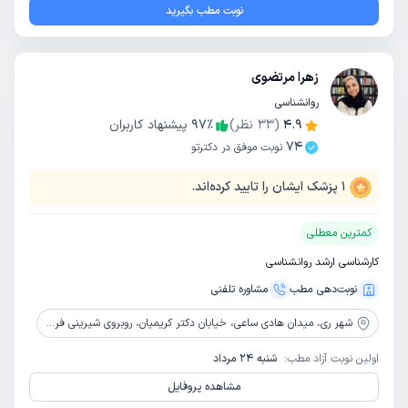
نوبت مطب بگیرید
زهرا مرتضوی
روانشناسی
4.9
(
33
نظر)
٪
97
پیشنهاد کاربران
74
نوبت موفق در دکترتو
1
پزشک ایشان را تایید کرده‌اند.
کمترین معطلی
کارشناسی ارشد روانشناسی
نوبت‌دهی مطب
مشاوره‌ تلفنی
شهر ری،
میدان هادی ساعی، خیابان دکتر کریمیان، روبروی شیرینی فروشی شهر آرا، مجتمع صدف، ورودی آ یک، طبقه 4، واحد 16
اولین نوبت آزاد مطب:
شنبه 24 مرداد
مشاهده پروفایل