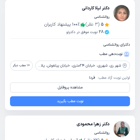
دکتر لیلا کاردانی
روانشناسی
5
(
3
نظر)
٪
100
پیشنهاد کاربران
28
نوبت موفق در دکترتو
دکترای روانشناسی
نوبت‌دهی مطب
شهر ری،
شهرری، خیابان 24متری، خیابان پیلغوش، پلاک 11، طبقه چهارم، مرکز مشاوره زندگی شاد
+
1
مطب دیگر
اولین نوبت آزاد مطب:
فردا
مشاهده پروفایل
نوبت مطب بگیرید
دکتر زهرا محمودی
روانشناسی