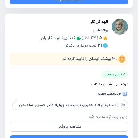
الهه گل کار
روانشناسی
5
(
37
نظر)
٪
100
پیشنهاد کاربران
31
نوبت موفق در دکترتو
30
پزشک ایشان را تایید کرده‌اند.
کمترین معطلی
کارشناسی ارشد روانشناس
نوبت‌دهی مطب
اراک،
خیابان امام خمینی، نرسیده به چهارراه دکتر حسابی، ساختمان پزشکان مهر، طبقه دوم، مرکز مشاوره شاداب نو
اولین نوبت آزاد مطب:
فردا
مشاهده پروفایل