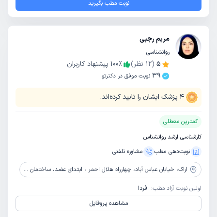
نوبت مطب بگیرید
مریم رجبی
روانشناسی
5
(
12
نظر)
٪
100
پیشنهاد کاربران
39
نوبت موفق در دکترتو
4
پزشک ایشان را تایید کرده‌اند.
کمترین معطلی
کارشناسی ارشد روانشناس
نوبت‌دهی مطب
مشاوره‌ تلفنی
اراک،
خیابان عباس آباد، چهارراه هلال احمر ، ابتدای عضد، ساختمان پزشکان میراحمد، طبقه پنجم
اولین نوبت آزاد مطب:
فردا
مشاهده پروفایل