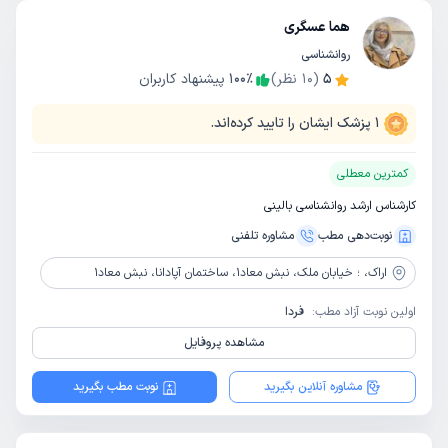
هما عسگری
روانشناسی
5
(
10
نظر)
٪
100
پیشنهاد کاربران
1
پزشک ایشان را تایید کرده‌اند.
کمترین معطلی
کارشناس ارشد روانشناسی بالینی
نوبت‌دهی مطب
مشاوره‌ تلفنی
اراک،
؛ خیابان ملک، نبش معاد1، ساختمان آپادانا، نبش معاد1
اولین نوبت آزاد مطب:
فردا
مشاهده پروفایل
مشاوره آنلاین بگیرید
نوبت مطب بگیرید