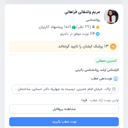
مریم واشقانی فراهانی
روانشناسی
5
(
29
نظر)
٪
100
پیشنهاد کاربران
116
نوبت موفق در دکترتو
13
پزشک ایشان را تایید کرده‌اند.
کمترین معطلی
کارشناس ارشد روانشناسی بالینی
نوبت‌دهی مطب
اراک،
خیابان امام خمینی، نرسیده به چهارراه دکتر حسابی، ساختمان پزشکان مهر، طبقه دوم، مرکز مشاوره شاداب نو
اولین نوبت آزاد مطب:
فردا
مشاهده پروفایل
نوبت مطب بگیرید