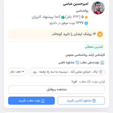
امیرحسین عباسی
روانشناسی
5
(
693
نظر)
٪
100
پیشنهاد کاربران
1327
نوبت موفق در دکترتو
16
پزشک ایشان را تایید کرده‌اند.
کمترین معطلی
کارشناس ارشد روانشناسی عمومی
نوبت‌دهی مطب
مشاوره‌ تلفنی
اراک،
خیابان عباس آباد ، نرسیده به سه راه ارامنه ، روبروی پاساژ ساسان ، ساختمان پزشکان حاتم ، طبقه آخر ، کلینیک روانشناسی محمود عاجلو (کلینیک هیومن)
+
1
مطب دیگر
اولین نوبت آزاد مطب:
فردا
مشاهده پروفایل
مشاوره آنلاین بگیرید
نوبت مطب بگیرید