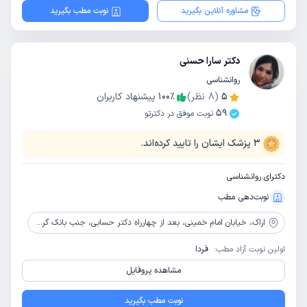
مشاوره آنلاین بگیرید
نوبت مطب بگیرید
دکتر سارا حسنی
روانشناسی
5
(
8
نظر)
٪
100
پیشنهاد کاربران
59
نوبت موفق در دکترتو
3
پزشک ایشان را تایید کرده‌اند.
دکترای روانشناسی
نوبت‌دهی مطب
اراک،
خیابان امام خمینی، بعد از چهارراه دکتر حسابی، جنب بانک گردشگری، ساختمان مهر، طبقه دومB
اولین نوبت آزاد مطب:
فردا
مشاهده پروفایل
نوبت مطب بگیرید