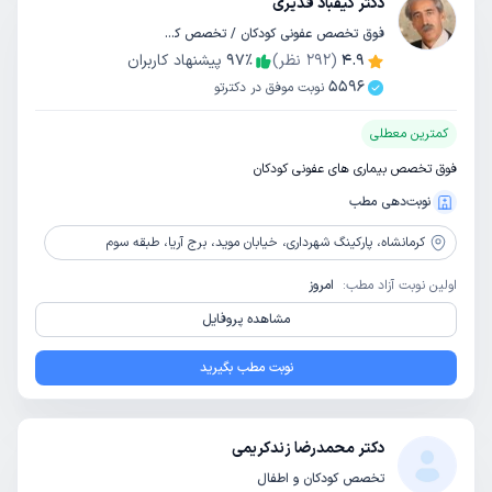
دکتر کیقباد قدیری
فوق تخصص عفونی کودکان / تخصص کودکان و اطفال
4.9
(
292
نظر)
٪
97
پیشنهاد کاربران
5596
نوبت موفق در دکترتو
کمترین معطلی
فوق تخصص بیماری های عفونی کودکان
نوبت‌دهی مطب
کرمانشاه،
پارکینگ شهرداری، خیابان موید، برج آریا، طبقه سوم
اولین نوبت آزاد مطب:
امروز
مشاهده پروفایل
نوبت مطب بگیرید
دکتر محمدرضا زندکریمی
تخصص کودکان و اطفال