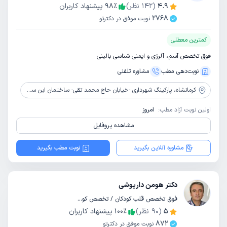
4.9
(
142
نظر)
٪
98
پیشنهاد کاربران
2768
نوبت موفق در دکترتو
کمترین معطلی
فوق تخصص آسم، آلرژی و ایمنی شناسی بالینی
نوبت‌دهی مطب
مشاوره‌ تلفنی
کرمانشاه،
پارکینگ شهرداری -خیابان حاج محمد تقی- ساختمان ابن سینا -طبقه دوم
اولین نوبت آزاد مطب:
امروز
مشاهده پروفایل
مشاوره آنلاین بگیرید
نوبت مطب بگیرید
دکتر هومن داریوشی
فوق تخصص قلب کودکان / تخصص کودکان و اطفال
5
(
90
نظر)
٪
100
پیشنهاد کاربران
872
نوبت موفق در دکترتو