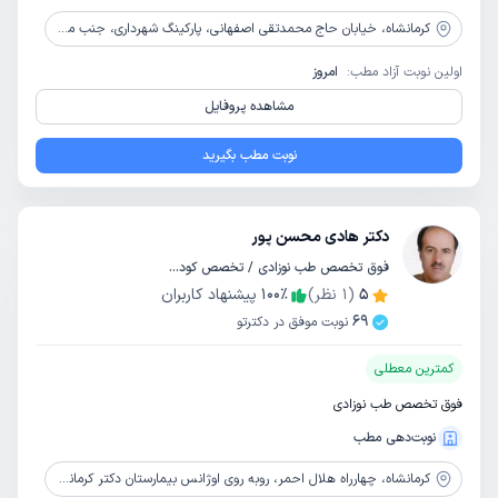
کرمانشاه،
خیابان حاج محمدتقی اصفهانی، پارکینگ شهرداری، جنب مسجد، ساختمان مهرگان، طبقه دوم
اولین نوبت آزاد مطب:
امروز
مشاهده پروفایل
نوبت مطب بگیرید
دکتر هادی محسن پور
فوق تخصص طب نوزادی / تخصص کودکان و اطفال
5
(
1
نظر)
٪
100
پیشنهاد کاربران
69
نوبت موفق در دکترتو
کمترین معطلی
فوق تخصص طب نوزادی
نوبت‌دهی مطب
کرمانشاه،
چهارراه هلال احمر، روبه روی اوژانس بیمارستان دکتر کرمانشاهی، ساختمان خورشید، طبقه 2، طبقه 5