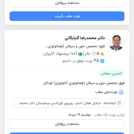
مشاهده پروفایل
نوبت مطب بگیرید
دکتر محمدرضا گلپایگانی
فوق تخصص خون و سرطان (هماتولوژی آنکولوژی) کودکان / تخصص کودکان و اطفال
5
(
1
نظر)
٪
100
پیشنهاد کاربران
35
نوبت موفق در دکترتو
کمترین معطلی
فوق تخصص خون و سرطان (هماتولوژی آنکولوژی) کودکان
نوبت‌دهی مطب
کرمانشاه،
خیابان هلال احمر، روبروی اورژانس بیمارستان دکتر محمد کرمانشاهی، ساختمان خورشید، طبقه سوم
اولین نوبت آزاد مطب:
دوشنبه 19 مرداد
مشاهده پروفایل