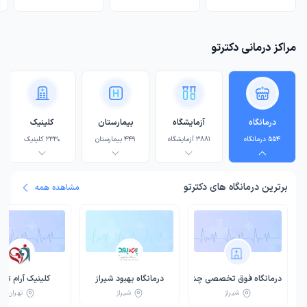
مراکز درمانی دکترتو
درمانگاه
آزمایشگاه
بیمارستان
کلینیک
554
درمانگاه
3881
آزمایشگاه
449
بیمارستان
2330
کلینیک
5
برترین
درمانگاه
های دکترتو
مشاهده همه
درمانگاه فوق تخصصی چشم دکتر توللی شیراز
درمانگاه بهبود شیراز
کلینیک آرام تهر
شیراز
شیراز
تهران