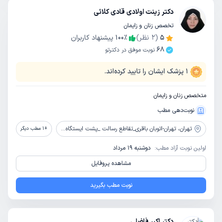
دکتر زینت اولادی قادی کلائی
تخصص زنان و زایمان
5
(
2
نظر)
٪
100
پیشنهاد کاربران
68
نوبت موفق در دکترتو
1
پزشک ایشان را تایید کرده‌اند.
متخصص زنان و زایمان
نوبت‌دهی مطب
تهران،
تهران-اتوبان باقری_تقاطع رسالت _پشت ایستگاه مترو شهید باقری_درمانگاه شفا
+
1
مطب دیگر
اولین نوبت آزاد مطب:
دوشنبه 19 مرداد
مشاهده پروفایل
نوبت مطب بگیرید
دکتر اکبر فاضلی