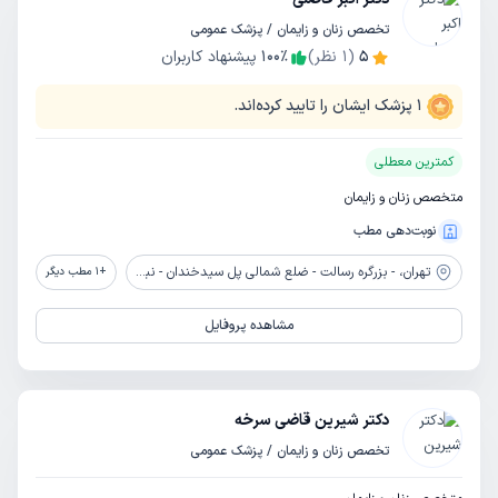
تخصص زنان و زایمان / پزشک عمومی
5
(
1
نظر)
٪
100
پیشنهاد کاربران
1
پزشک ایشان را تایید کرده‌اند.
کمترین معطلی
متخصص زنان و زایمان
نوبت‌دهی مطب
تهران،
- بزرگره رسالت - ضلع شمالی پل سیدخندان - نبش خیابان ابوذر غفاری - بیمارستان رسالت تهران
+
1
مطب دیگر
مشاهده پروفایل
دکتر شیرین قاضی سرخه
تخصص زنان و زایمان / پزشک عمومی