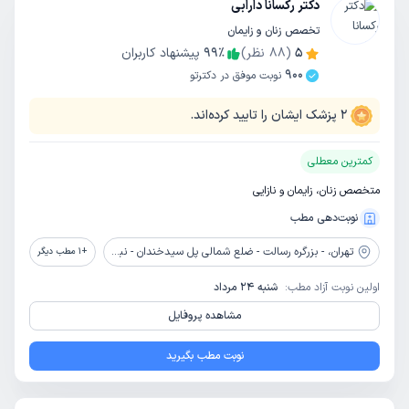
دکتر رکسانا دارابی
تخصص زنان و زایمان
5
(
88
نظر)
٪
99
پیشنهاد کاربران
900
نوبت موفق در دکترتو
2
پزشک ایشان را تایید کرده‌اند.
کمترین معطلی
متخصص زنان، زایمان و نازایی
نوبت‌دهی مطب
تهران،
- بزرگره رسالت - ضلع شمالی پل سیدخندان - نبش خیابان ابوذر غفاری - بیمارستان رسالت تهران
+
1
مطب دیگر
اولین نوبت آزاد مطب:
شنبه 24 مرداد
مشاهده پروفایل
نوبت مطب بگیرید