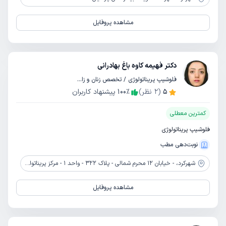
مشاهده پروفایل
دکتر فهیمه کاوه باغ بهادرانی
فلوشیپ پریناتولوژی / تخصص زنان و زایمان
5
(
2
نظر)
٪
100
پیشنهاد کاربران
کمترین معطلی
فلوشیپ پریناتولوژی
نوبت‌دهی مطب
شهرکرد،
- خیابان 12 محرم شمالی - پلاک 322 - واحد 1 - مرکز پریناتولوژی دکتر کاوه
مشاهده پروفایل