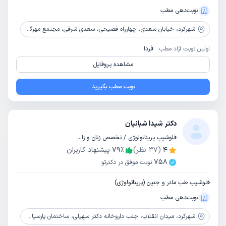
نوبت‌دهی مطب
شهرکرد،
خیابان سعدی، چهارراه فصیحی، سعدی شرقی، مجتمع مهرگان، جنب آزمایشگاه مهر، طبقه3
اولین نوبت آزاد مطب:
فردا
مشاهده پروفایل
نوبت مطب بگیرید
دکتر شیدا شبانیان
فلوشیپ پریناتولوژی / تخصص زنان و زایمان
4
(
37
نظر)
٪
79
پیشنهاد کاربران
758
نوبت موفق در دکترتو
فلوشیپ طب مادر و جنین (پریناتولوژی)
نوبت‌دهی مطب
شهرکرد،
میدان انقلاب، جنب داروخانه دکتر سهیلی، ساختمان پارسیان، طبقه 6، واحد 27