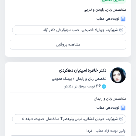
کمترین معطلی
متخصص زنان، زایمان و نازایی
نوبت‌دهی مطب
شهرکرد،
چهارراه فصیحی، جنب سونوگرافی دکتر آزاد
مشاهده پروفایل
دکتر خاطره امینیان دهکردی
تخصص زنان و زایمان / پزشک عمومی
46
نوبت موفق در دکترتو
متخصص زنان و زایمان
نوبت‌دهی مطب
شهرکرد،
خیابان کاشانی، نبش ولیعصرT ساختمان حدیث، طبقه 5
اولین نوبت آزاد مطب:
فردا