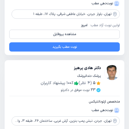
نوبت‌دهی مطب
تهران،
بلوار جردن، خیابان عاطفی شرقی، پلاک 17، طبقه 1
اولین نوبت آزاد مطب:
امروز
مشاهده پروفایل
نوبت مطب بگیرید
دکتر هادی پرهیز
پزشک دندانپزشک
5
(
4
نظر)
٪
100
پیشنهاد کاربران
23
نوبت موفق در دکترتو
متخصص ارتودانتیکس
نوبت‌دهی مطب
تهران،
جردن، نبش پمپ بنزین، آرش غربی، ساختمان 26، طبقه 3، واحد 23