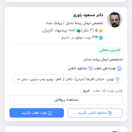
دکتر مسعود یاوری
تخصص درمان ریشه دندان / پزشک دندانپزشک
5
(
2
نظر)
٪
100
پیشنهاد کاربران
34
نوبت موفق در دکترتو
کمترین معطلی
متخصص درمان ریشه دندان
نوبت‌دهی مطب
مشاوره‌ تلفنی
تهران،
خیابان آفریقا (جردن)، بالاتر از ظفر، روبرو پمپ بنزین، نبش خیابان بابک بهرامی، پلاک 136(جردن)، کلینیک تخصصی دندانپزشکی آرین
اولین نوبت آزاد مطب:
امروز
مشاهده پروفایل
مشاوره آنلاین بگیرید
نوبت مطب بگیرید