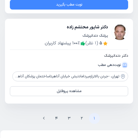
نوبت مطب بگیرید
دکتر شاپور محتشم زاده
پزشک دندانپزشک
5
(
1
نظر)
٪
100
پیشنهاد کاربران
دکتر دندانپزشک
نوبت‌دهی مطب
تهران،
-جردن بالاترازمیردامادنبش خیابان آناهیتاساختمان پزشکان آناهیتاطبقه3واحد9
مشاهده پروفایل
4
3
2
1