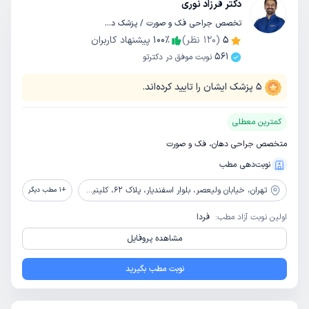
دکتر فرزاد نوری
تخصص جراحی فک و صورت / پزشک دندانپزشک
5
(
120
نظر)
٪
100
پیشنهاد کاربران
561
نوبت موفق در دکترتو
5
پزشک ایشان را تایید کرده‌اند.
کمترین معطلی
متخصص جراحی دهان، فک و صورت
نوبت‌دهی مطب
تهران،
خیابان ولیعصر، بلوار اسفندیار، پلاک 62، کلینیک دندانپزشکی رایا دنتال
+
1
مطب دیگر
اولین نوبت آزاد مطب:
فردا
مشاهده پروفایل
نوبت مطب بگیرید