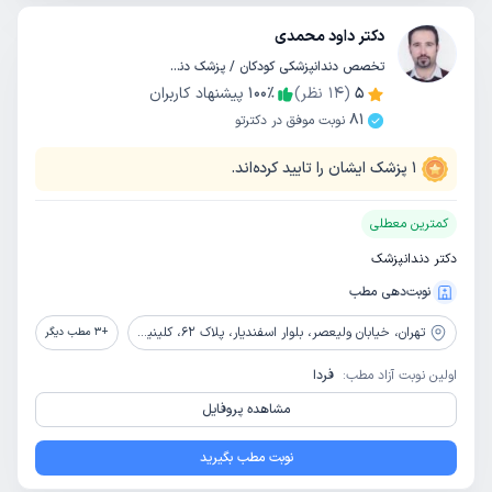
دکتر داود محمدی
تخصص دندانپزشکی کودکان / پزشک دندانپزشک
5
(
14
نظر)
٪
100
پیشنهاد کاربران
81
نوبت موفق در دکترتو
1
پزشک ایشان را تایید کرده‌اند.
کمترین معطلی
دکتر دندانپزشک
نوبت‌دهی مطب
تهران،
خیابان ولیعصر، بلوار اسفندیار، پلاک 62، کلینیک دندانپزشکی رایا دنتال
+
3
مطب دیگر
اولین نوبت آزاد مطب:
فردا
مشاهده پروفایل
نوبت مطب بگیرید