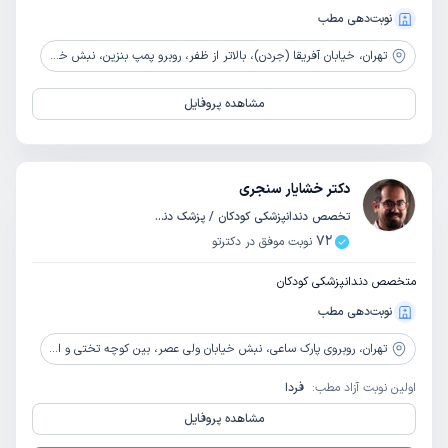
نوبت‌دهی مطب
تهران،
خیابان آفریقا (جردن)، بالاتر از ظفر، روبرو پمپ بنزین، نبش خیابان بابک بهرامی، پلاک 136(جردن)، کلینیک تخصصی دندانپزشکی آرین
مشاهده پروفایل
دکتر خشایار سنجری
تخصص دندانپزشکی کودکان / پزشک دندانپزشک
72
نوبت موفق در دکترتو
متخصص دندانپزشکی کودکان
نوبت‌دهی مطب
تهران،
روبروی پارک ساعی، نبش خیابان ولی عصر، بین کوچه تختی و امینی پلاک 2364 همکف
اولین نوبت آزاد مطب:
فردا
مشاهده پروفایل