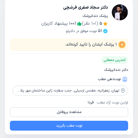
دکتر سجاد صفری فرشچی
پزشک دندانپزشک
5
(
101
نظر)
٪
100
پیشنهاد کاربران
51
نوبت موفق در دکترتو
1
پزشک ایشان را تایید کرده‌اند.
کمترین معطلی
دکتر دندانپزشک
نوبت‌دهی مطب
تهران،
زعفرانیه، مقدس اردبیلی، جنب سفارت ژاپن ساختمان مهر پلاک 158 واحد 205
اولین نوبت آزاد مطب:
فردا
مشاهده پروفایل
نوبت مطب بگیرید