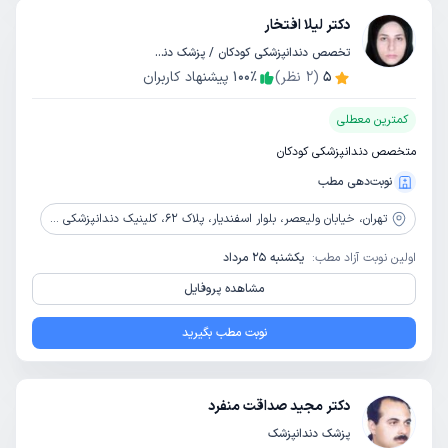
دکتر لیلا افتخار
تخصص دندانپزشکی کودکان / پزشک دندانپزشک
5
(
2
نظر)
٪
100
پیشنهاد کاربران
کمترین معطلی
متخصص دندانپزشکی کودکان
نوبت‌دهی مطب
تهران،
خیابان ولیعصر، بلوار اسفندیار، پلاک 62، کلینیک دندانپزشکی رایا دنتال
اولین نوبت آزاد مطب:
یکشنبه 25 مرداد
مشاهده پروفایل
نوبت مطب بگیرید
دکتر مجید صداقت منفرد
پزشک دندانپزشک