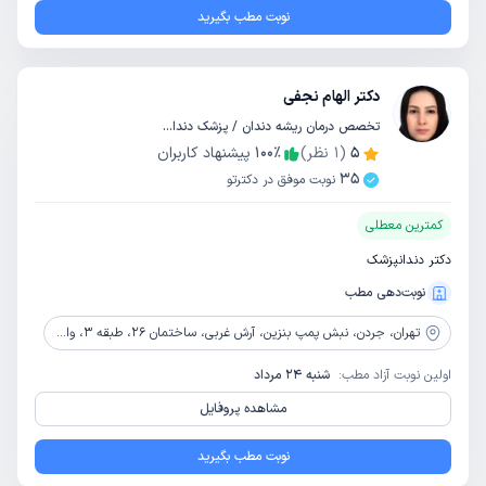
نوبت مطب بگیرید
دکتر الهام نجفی
تخصص درمان ریشه دندان / پزشک دندانپزشک
5
(
1
نظر)
٪
100
پیشنهاد کاربران
35
نوبت موفق در دکترتو
کمترین معطلی
دکتر دندانپزشک
نوبت‌دهی مطب
تهران،
جردن، نبش پمپ بنزین، آرش غربی، ساختمان 26، طبقه 3، واحد 23
اولین نوبت آزاد مطب:
شنبه 24 مرداد
مشاهده پروفایل
نوبت مطب بگیرید