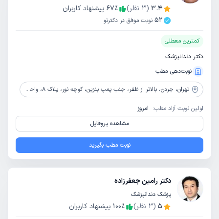
3.4
(
3
نظر)
٪
67
پیشنهاد کاربران
52
نوبت موفق در دکترتو
کمترین معطلی
دکتر دندانپزشک
نوبت‌دهی مطب
تهران،
جردن، بالاتر از ظفر، جنب پمپ بنزین، کوچه نور، پلاک 8، واحد 4
اولین نوبت آزاد مطب:
امروز
مشاهده پروفایل
نوبت مطب بگیرید
دکتر رامین جعفرزاده
پزشک دندانپزشک
5
(
3
نظر)
٪
100
پیشنهاد کاربران