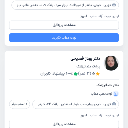
تهران،
جردن، بالاتر از میرداماد، بلوار مینا، پلاک 9، ساختمان عامر، بلوک B، واحد 35، طبقه 5
اولین نوبت آزاد مطب:
امروز
مشاهده پروفایل
نوبت مطب بگیرید
دکتر بهناز فصیحی
پزشک دندانپزشک
5
(
3
نظر)
٪
100
پیشنهاد کاربران
دکتر دندانپزشک
نوبت‌دهی مطب
تهران،
خیابان ولیعصر، بلوار اسفندیار، پلاک 62، کلینیک دندانپزشکی رایا دنتال
+
1
مطب دیگر
اولین نوبت آزاد مطب:
امروز
مشاهده پروفایل