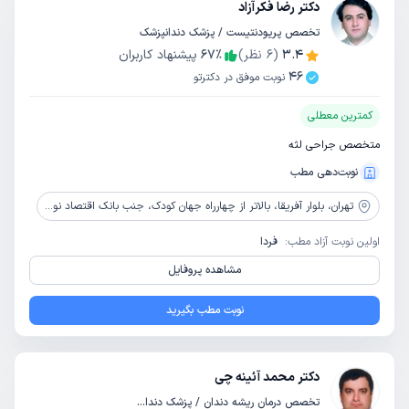
دکتر رضا فکرآزاد
تخصص پریودنتیست / پزشک دندانپزشک
3.4
(
6
نظر)
٪
67
پیشنهاد کاربران
46
نوبت موفق در دکترتو
کمترین معطلی
متخصص جراحی لثه
نوبت‌دهی مطب
تهران،
بلوار آفریقا، بالاتر از چهارراه جهان کودک، جنب بانک اقتصاد نوین، برج امیرپرویز، طبقه 10، واحد 101
اولین نوبت آزاد مطب:
فردا
مشاهده پروفایل
نوبت مطب بگیرید
دکتر محمد آئینه چی
تخصص درمان ریشه دندان / پزشک دندانپزشک