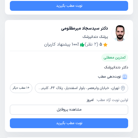
نوبت مطب بگیرید
دکتر سیدسجاد میرمظلومی
پزشک دندانپزشک
5
(
2
نظر)
٪
100
پیشنهاد کاربران
کمترین معطلی
دکتر دندانپزشک
نوبت‌دهی مطب
تهران،
خیابان ولیعصر، بلوار اسفندیار، پلاک 62، کلینیک دندانپزشکی رایا دنتال
+
1
مطب دیگر
اولین نوبت آزاد مطب:
امروز
مشاهده پروفایل
نوبت مطب بگیرید