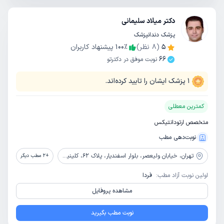
دکتر میلاد سلیمانی
پزشک دندانپزشک
5
(
8
نظر)
٪
100
پیشنهاد کاربران
66
نوبت موفق در دکترتو
1
پزشک ایشان را تایید کرده‌اند.
کمترین معطلی
متخصص ارتودانتیکس
نوبت‌دهی مطب
تهران،
خیابان ولیعصر، بلوار اسفندیار، پلاک 62، کلینیک دندانپزشکی رایا دنتال
+
2
مطب دیگر
اولین نوبت آزاد مطب:
فردا
مشاهده پروفایل
نوبت مطب بگیرید