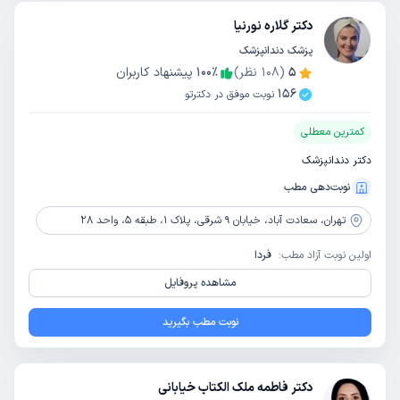
دکتر گلاره نورنیا
پزشک دندانپزشک
5
(
108
نظر)
٪
100
پیشنهاد کاربران
156
نوبت موفق در دکترتو
کمترین معطلی
دکتر دندانپزشک
نوبت‌دهی مطب
تهران،
سعادت آباد، خیابان 9 شرقی، پلاک 1، طبقه 5، واحد 28
اولین نوبت آزاد مطب:
فردا
مشاهده پروفایل
نوبت مطب بگیرید
دکتر فاطمه ملک الکتاب خیابانی