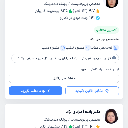
تخصص پریودنتیست / پزشک دندانپزشک
4.7
(
13
نظر)
٪
93
پیشنهاد کاربران
141
نوبت موفق در دکترتو
کمترین معطلی
متخصص جراحی لثه
نوبت‌دهی مطب
مشاوره‌ تلفنی
مشاوره‌ متنی
تهران،
خیابان شریعتی، ابتدا خیابان پاسداران، گل نبی حسینیه ارشاد، ساختمان ارکیده، طبقه2، واحد8
اولین نوبت آزاد تلفنی:
امروز
مشاهده پروفایل
مشاوره آنلاین بگیرید
نوبت مطب بگیرید
دکتر پانته آ مرادی نژاد
تخصص پریودنتیست / پزشک دندانپزشک
4.1
(
33
نظر)
٪
82
پیشنهاد کاربران