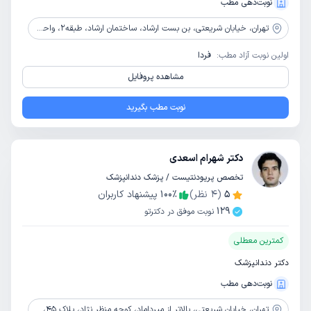
نوبت‌دهی مطب
تهران،
خیابان شریعتی، بن بست ارشاد، ساختمان ارشاد، طبقه2، واحد25
اولین نوبت آزاد مطب:
فردا
مشاهده پروفایل
نوبت مطب بگیرید
دکتر شهرام اسعدی
تخصص پریودنتیست / پزشک دندانپزشک
5
(
4
نظر)
٪
100
پیشنهاد کاربران
129
نوبت موفق در دکترتو
کمترین معطلی
دکتر دندانپزشک
نوبت‌دهی مطب
تهران،
خیابان شریعتی، بالاتر از میرداماد، کوچه منظر نژاد، پلاک 45، طبقه 1، واحد 3