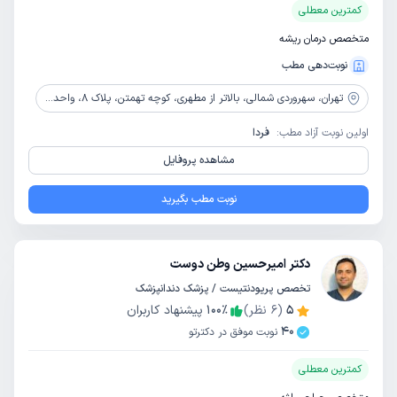
کمترین معطلی
متخصص درمان ریشه
نوبت‌دهی مطب
تهران،
سهروردی شمالی، بالاتر از مطهری، کوچه تهمتن، پلاک 8، واحد 3
اولین نوبت آزاد مطب:
فردا
مشاهده پروفایل
نوبت مطب بگیرید
دکتر امیرحسین وطن دوست
تخصص پریودنتیست / پزشک دندانپزشک
5
(
6
نظر)
٪
100
پیشنهاد کاربران
40
نوبت موفق در دکترتو
کمترین معطلی