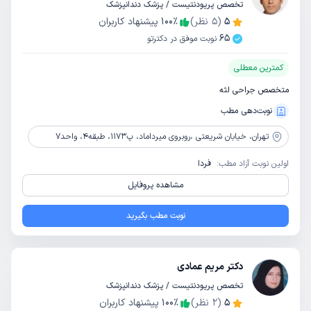
تخصص پریودنتیست / پزشک دندانپزشک
5
(
5
نظر)
٪
100
پیشنهاد کاربران
65
نوبت موفق در دکترتو
کمترین معطلی
متخصص جراحی لثه
نوبت‌دهی مطب
تهران،
خیابان شریعتی ،روبروی میرداماد، پ1173، طبقه4، واحد7
اولین نوبت آزاد مطب:
فردا
مشاهده پروفایل
نوبت مطب بگیرید
دکتر مریم عمادی
تخصص پریودنتیست / پزشک دندانپزشک
5
(
2
نظر)
٪
100
پیشنهاد کاربران