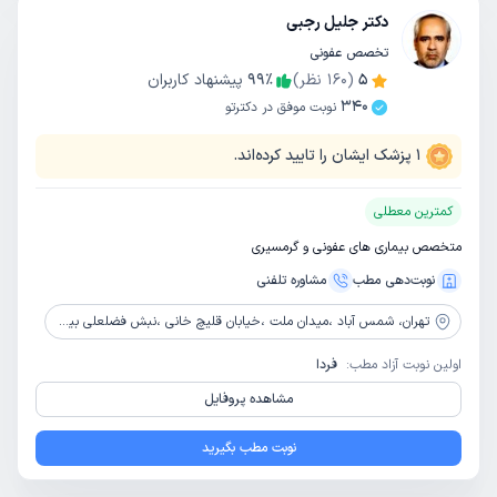
دکتر جلیل رجبی
تخصص عفونی
5
(
160
نظر)
٪
99
پیشنهاد کاربران
340
نوبت موفق در دکترتو
1
پزشک ایشان را تایید کرده‌اند.
کمترین معطلی
متخصص بیماری های عفونی و گرمسیری
نوبت‌دهی مطب
مشاوره‌ تلفنی
تهران،
شمس آباد ،میدان ملت ،خیابان قلیچ خانی ،نبش فضلعلی بیک ،ساختمان شماره 104، طبقه 4 جنوبی ،واحد 404
اولین نوبت آزاد مطب:
فردا
مشاهده پروفایل
نوبت مطب بگیرید