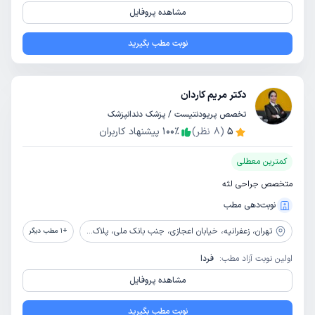
مشاهده پروفایل
نوبت مطب بگیرید
دکتر مریم کاردان
تخصص پریودنتیست / پزشک دندانپزشک
5
(
8
نظر)
٪
100
پیشنهاد کاربران
کمترین معطلی
متخصص جراحی لثه
نوبت‌دهی مطب
تهران،
زعفرانیه، خیابان اعجازی، جنب بانک ملی، پلاک49، طبقه 2، واحد4
+
1
مطب دیگر
اولین نوبت آزاد مطب:
فردا
مشاهده پروفایل
نوبت مطب بگیرید