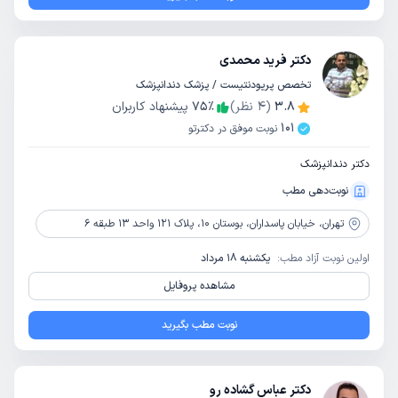
دکتر فرید محمدی
تخصص پریودنتیست / پزشک دندانپزشک
3.8
(
4
نظر)
٪
75
پیشنهاد کاربران
101
نوبت موفق در دکترتو
دکتر دندانپزشک
نوبت‌دهی مطب
تهران،
خیابان پاسداران، بوستان 10، پلاک 121 واحد 13 طبقه 6
اولین نوبت آزاد مطب:
یکشنبه 18 مرداد
مشاهده پروفایل
نوبت مطب بگیرید
دکتر عباس گشاده رو