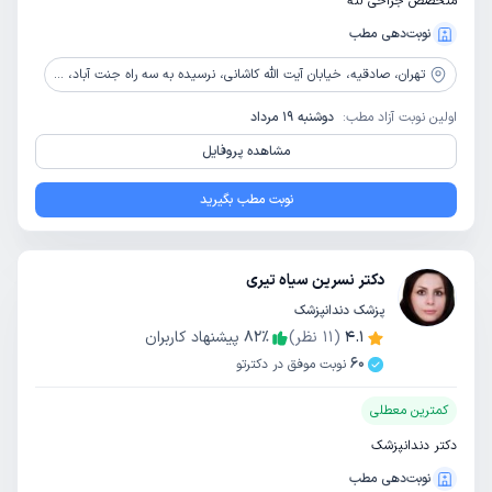
متخصص جراحی لثه
نوبت‌دهی مطب
تهران،
صادقیه، خیابان آیت الله کاشانی، نرسیده به سه راه جنت آباد، خیابان نیرو دوم، ساختمان سبز، طبقه 1، واحد 7
اولین نوبت آزاد مطب:
دوشنبه 19 مرداد
مشاهده پروفایل
نوبت مطب بگیرید
دکتر نسرین سیاه تیری
پزشک دندانپزشک
4.1
(
11
نظر)
٪
82
پیشنهاد کاربران
60
نوبت موفق در دکترتو
کمترین معطلی
دکتر دندانپزشک
نوبت‌دهی مطب