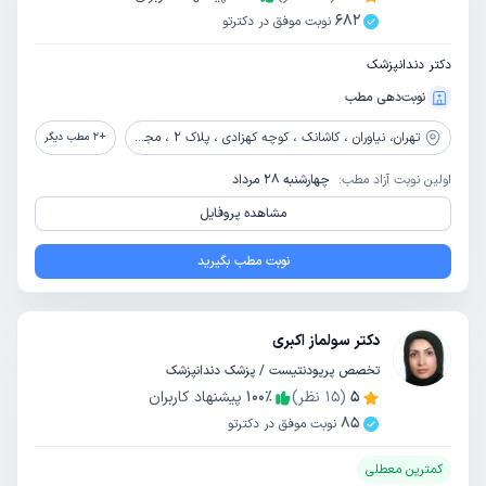
682
نوبت موفق در دکترتو
دکتر دندانپزشک
نوبت‌دهی مطب
تهران،
نیاوران ، کاشانک ، کوچه کهزادی ، پلاک 2 ، مجتمع نیکا ، طبقه اول
+
2
مطب دیگر
اولین نوبت آزاد مطب:
چهارشنبه 28 مرداد
مشاهده پروفایل
نوبت مطب بگیرید
دکتر سولماز اکبری
تخصص پریودنتیست / پزشک دندانپزشک
5
(
15
نظر)
٪
100
پیشنهاد کاربران
85
نوبت موفق در دکترتو
کمترین معطلی