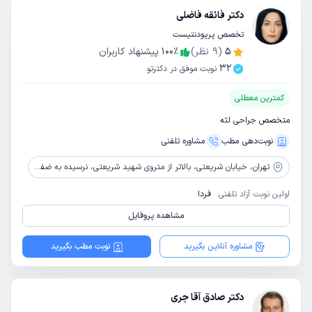
دکتر فائقه فاضلی
تخصص پریودنتیست
5
(
9
نظر)
٪
100
پیشنهاد کاربران
32
نوبت موفق در دکترتو
کمترین معطلی
متخصص جراحی لثه
نوبت‌دهی مطب
مشاوره‌ تلفنی
تهران،
خیابان شریعتی، بالاتر از متروی شهید شریعتی، نرسیده به ضفر، بن بست شروین، پلاک 6، واحد 1
اولین نوبت آزاد تلفنی:
فردا
مشاهده پروفایل
مشاوره آنلاین بگیرید
نوبت مطب بگیرید
دکتر صادق آقا جری