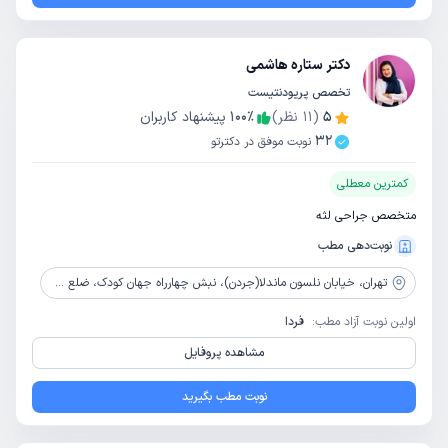
دکتر ستاره هاشمی
تخصص پریودنتیست
5
(
11
نظر)
٪
100
پیشنهاد کاربران
32
نوبت موفق در دکترتو
کمترین معطلی
متخصص جراحی لثه
نوبت‌دهی مطب
تهران،
خیابان نلسون ماندلا(جردن)، نبش چهارراه جهان کودک، ضلع شمال غربی، پلاک 66، طبقه3، واحد10
اولین نوبت آزاد مطب:
فردا
مشاهده پروفایل
نوبت مطب بگیرید