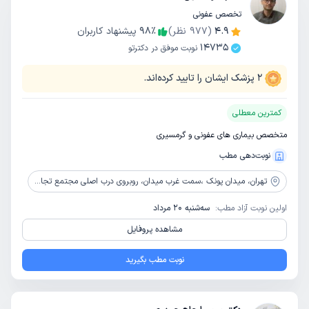
تخصص عفونی
4.9
(
977
نظر)
٪
98
پیشنهاد کاربران
14735
نوبت موفق در دکترتو
2
پزشک ایشان را تایید کرده‌اند.
کمترین معطلی
متخصص بیماری های عفونی و گرمسیری
نوبت‌دهی مطب
تهران،
میدان پونک ،سمت غرب میدان، روبروی درب اصلی مجتمع تجاری بوستان،پلاک 4 (ساختمان سبز رنگ) ،طبقه اول ،واحد6
اولین نوبت آزاد مطب:
سه‌شنبه 20 مرداد
مشاهده پروفایل
نوبت مطب بگیرید