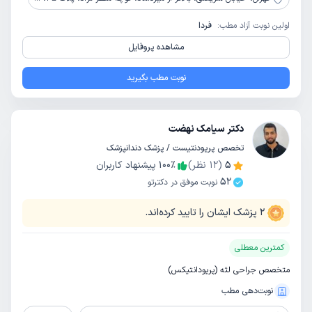
اولین نوبت آزاد مطب:
فردا
مشاهده پروفایل
نوبت مطب بگیرید
دکتر سیامک نهضت
تخصص پریودنتیست / پزشک دندانپزشک
5
(
12
نظر)
٪
100
پیشنهاد کاربران
52
نوبت موفق در دکترتو
2
پزشک ایشان را تایید کرده‌اند.
کمترین معطلی
متخصص جراحی لثه (پریودانتیکس)
نوبت‌دهی مطب