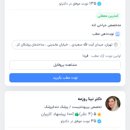
135
نوبت موفق در دکترتو
کمترین معطلی
متخصص جراحی لثه
نوبت‌دهی مطب
تهران،
میدان آیت الله سعیدی ، خیابان عابدینی ، ساختمان پزشکان کیمیا پارس ، طبقه 3 ، دندانپزشکی دکتر عمادی
اولین نوبت آزاد مطب:
فردا
مشاهده پروفایل
نوبت مطب بگیرید
دکتر نینا روزمه
تخصص پریودنتیست / پزشک دندانپزشک
5
(
4
نظر)
٪
100
پیشنهاد کاربران
35
نوبت موفق در دکترتو