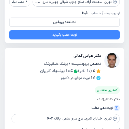
تهران،
سعادت آباد، ضلع جنوب شرقی چهارراه سرو، ساختمان زیتون، پلاک 9، طبقه دوم، واحد 2
+
1
مطب دیگر
اولین نوبت آزاد مطب:
فردا
مشاهده پروفایل
نوبت مطب بگیرید
دکتر عباس کمالی
تخصص پریودنتیست / پزشک دندانپزشک
5
(
10
نظر)
٪
100
پیشنهاد کاربران
101
نوبت موفق در دکترتو
کمترین معطلی
دکتر دندانپزشک
نوبت‌دهی مطب
تهران،
خیابان اکبری، برج سرو ساعی، پلاک 402