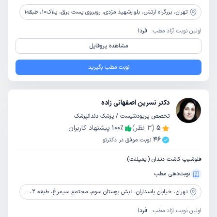
تهران،
بزرگراه ارتش، بلوارشهید مژدی، روبروی پست برق، پلاک10، طبقه1
اولین نوبت آزاد مطب:
فردا
مشاهده پروفایل
نوبت مطب بگیرید
دکتر نسرین اصفهانی زاده
تخصص پریودنتیست / پزشک دندانپزشک
5
(
3
نظر)
٪
100
پیشنهاد کاربران
46
نوبت موفق در دکترتو
فلوشیپ کاشت دندان (ایمپلنت)
نوبت‌دهی مطب
تهران،
خیابان پاسداران، نبش بوستان سوم، مجتمع سیمرغ، طبقه 2، واحد 5
اولین نوبت آزاد مطب:
فردا