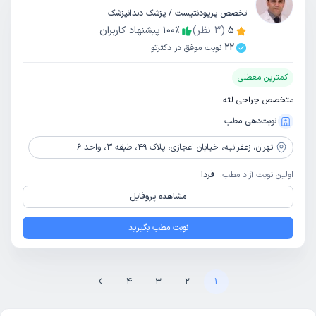
تخصص پریودنتیست / پزشک دندانپزشک
5
(
3
نظر)
٪
100
پیشنهاد کاربران
22
نوبت موفق در دکترتو
کمترین معطلی
متخصص جراحی لثه
نوبت‌دهی مطب
تهران،
زعفرانیه، خیابان اعجازی، پلاک 49، طبقه 3، واحد 6
اولین نوبت آزاد مطب:
فردا
مشاهده پروفایل
نوبت مطب بگیرید
4
3
2
1