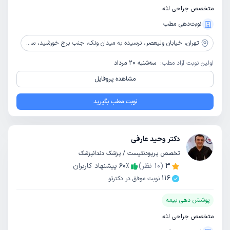
متخصص جراحی لثه
نوبت‌دهی مطب
تهران،
خیابان ولیعصر، نرسیده به میدان ونک، جنب برج خورشید، ساختمان 1266، طبقه 5، واحد 19
اولین نوبت آزاد مطب:
سه‌شنبه 20 مرداد
مشاهده پروفایل
نوبت مطب بگیرید
دکتر وحید عارفی
تخصص پریودنتیست / پزشک دندانپزشک
3
(
10
نظر)
٪
60
پیشنهاد کاربران
116
نوبت موفق در دکترتو
پوشش دهی بیمه
متخصص جراحی لثه