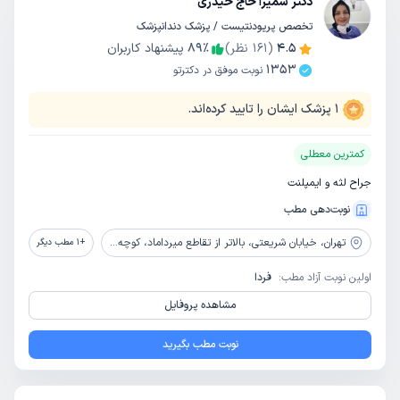
دکتر سمیرا حاج حیدری
تخصص پریودنتیست / پزشک دندانپزشک
4.5
(
161
نظر)
٪
89
پیشنهاد کاربران
1353
نوبت موفق در دکترتو
1
پزشک ایشان را تایید کرده‌اند.
کمترین معطلی
جراح لثه و ایمپلنت
نوبت‌دهی مطب
تهران،
خیابان شریعتی، بالاتر از تقاطع میرداماد، کوچه منظر نژاد، ساختمان پزشکان منظر نژاد، طبقه 4
+
1
مطب دیگر
اولین نوبت آزاد مطب:
فردا
مشاهده پروفایل
نوبت مطب بگیرید