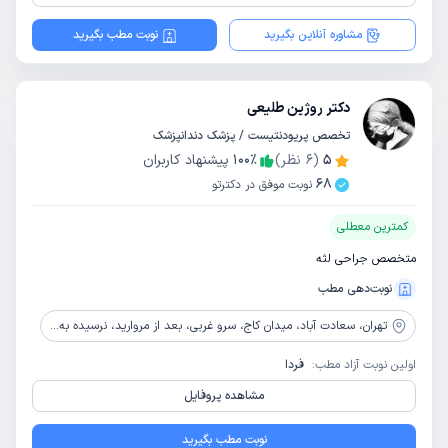
مشاوره آنلاین بگیرید
نوبت مطب بگیرید
دکتر روژین طلیعی
تخصص پریودنتیست / پزشک دندانپزشک
5
(
6
نظر)
٪
100
پیشنهاد کاربران
68
نوبت موفق در دکترتو
کمترین معطلی
متخصص جراحی لثه
نوبت‌دهی مطب
تهران،
سعادت آباد، میدان کاج، سرو غربی، بعد از مروارید، نرسیده به چهارراه اول، پلاک 35، مجتمع نگین سرو، زنگ 28، طبقه 5، واحد 28
اولین نوبت آزاد مطب:
فردا
مشاهده پروفایل
نوبت مطب بگیرید