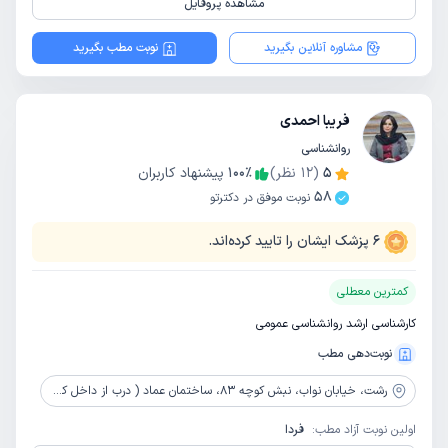
مشاهده پروفایل
مشاوره آنلاین بگیرید
نوبت مطب بگیرید
فریبا احمدی
روانشناسی
5
(
12
نظر)
٪
100
پیشنهاد کاربران
58
نوبت موفق در دکترتو
6
پزشک ایشان را تایید کرده‌اند.
کمترین معطلی
کارشناسی ارشد روانشناسی عمومی
نوبت‌دهی مطب
رشت،
خیابان نواب، نبش کوچه 83، ساختمان عماد ( درب از داخل کوچه)، واحد اول
اولین نوبت آزاد مطب:
فردا