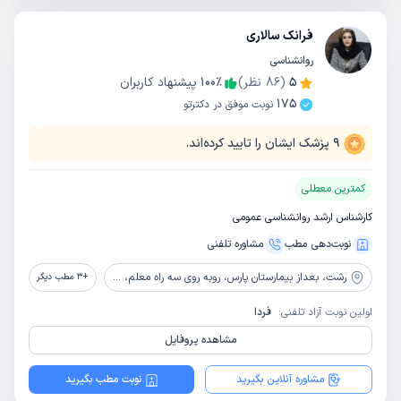
فرانک سالاری
روانشناسی
5
(
86
نظر)
٪
100
پیشنهاد کاربران
175
نوبت موفق در دکترتو
9
پزشک ایشان را تایید کرده‌اند.
کمترین معطلی
کارشناس ارشد روانشناسی عمومی
نوبت‌دهی مطب
مشاوره‌ تلفنی
رشت،
بعداز بیمارستان پارس، روبه روی سه راه معلم، بالای نانوایی ولیعصر، ساختمان باراد، طبقه 5، واحد9، مرکز مشاوره تدبیر نو
+
3
مطب دیگر
اولین نوبت آزاد تلفنی:
فردا
مشاهده پروفایل
مشاوره آنلاین بگیرید
نوبت مطب بگیرید