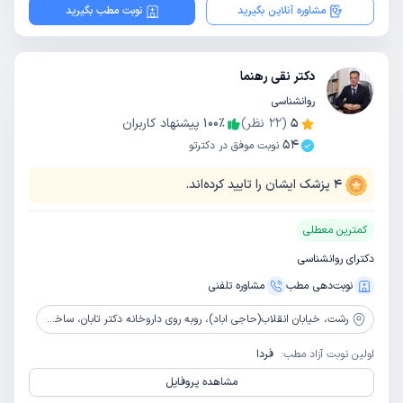
مشاوره آنلاین بگیرید
نوبت مطب بگیرید
دکتر نقی رهنما
روانشناسی
5
(
22
نظر)
٪
100
پیشنهاد کاربران
54
نوبت موفق در دکترتو
4
پزشک ایشان را تایید کرده‌اند.
کمترین معطلی
دکترای روانشناسی
نوبت‌دهی مطب
مشاوره‌ تلفنی
رشت،
خیابان انقلاب(حاجی اباد)، روبه روی داروخانه دکتر تابان، ساختمان پزشکان گاندی، طبقه چهارم،پلاک 15
اولین نوبت آزاد مطب:
فردا
مشاهده پروفایل