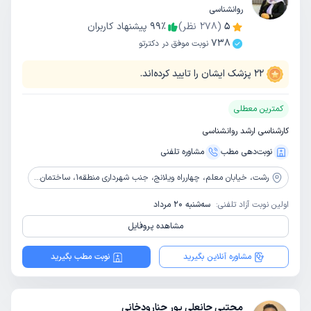
روانشناسی
5
(
278
نظر)
٪
99
پیشنهاد کاربران
738
نوبت موفق در دکترتو
22
پزشک ایشان را تایید کرده‌اند.
کمترین معطلی
کارشناسی ارشد روانشناسی
نوبت‌دهی مطب
مشاوره‌ تلفنی
رشت،
خیابان معلم، چهارراه ویلانج، جنب شهرداری منطقه1، ساختمان حامد، واحد 4
اولین نوبت آزاد تلفنی:
سه‌شنبه 20 مرداد
مشاهده پروفایل
مشاوره آنلاین بگیرید
نوبت مطب بگیرید
مجتبی جانعلی پور چنارودخانی