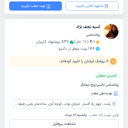
مشاوره آنلاین بگیرید
نوبت مطب بگیرید
آسیه نجف نژاد
روانشناسی
4.1
(
17
نظر)
٪
83
پیشنهاد کاربران
178
نوبت موفق در دکترتو
8
پزشک ایشان را تایید کرده‌اند.
کمترین معطلی
روانشناس بالینی-زوج درمانگر
نوبت‌دهی مطب
رشت،
چهار راه گلسار، خیابان نواب، کوچه آبان، ساختمان یاس، طبقه چهارم، واحد 7، مرکز مشاوره حال خوب
اولین نوبت آزاد مطب:
یکشنبه 18 مرداد
مشاهده پروفایل