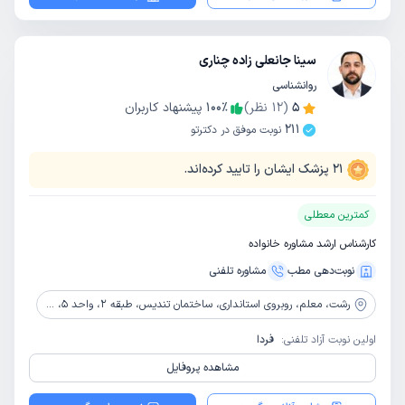
سینا جانعلی زاده چناری
روانشناسی
5
(
12
نظر)
٪
100
پیشنهاد کاربران
211
نوبت موفق در دکترتو
21
پزشک ایشان را تایید کرده‌اند.
کمترین معطلی
کارشناس ارشد مشاوره خانواده
نوبت‌دهی مطب
مشاوره‌ تلفنی
رشت،
معلم، روبروی استانداری، ساختمان تندیس، طبقه 2، واحد 5، دپارتمان مشاوره اسپارک
اولین نوبت آزاد تلفنی:
فردا
مشاهده پروفایل