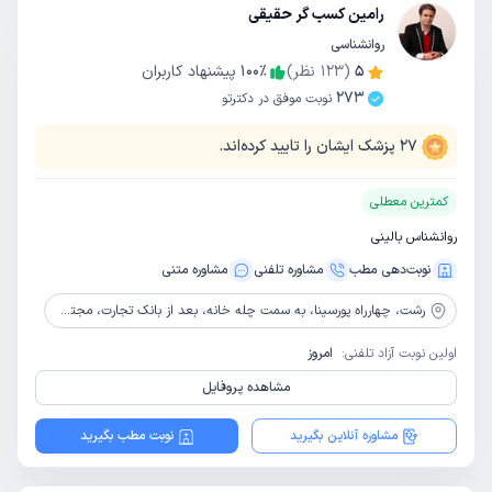
رامین کسب گر حقیقی
روانشناسی
5
(
123
نظر)
٪
100
پیشنهاد کاربران
273
نوبت موفق در دکترتو
27
پزشک ایشان را تایید کرده‌اند.
کمترین معطلی
روانشناس بالینی
نوبت‌دهی مطب
مشاوره‌ تلفنی
مشاوره‌ متنی
رشت،
چهارراه پورسینا، به سمت چله خانه، بعد از بانک تجارت، مجتمع ایرانیان، طبقه 5، واحد 20 و طبقه 7، واحد 26
اولین نوبت آزاد تلفنی:
امروز
مشاهده پروفایل
مشاوره آنلاین بگیرید
نوبت مطب بگیرید