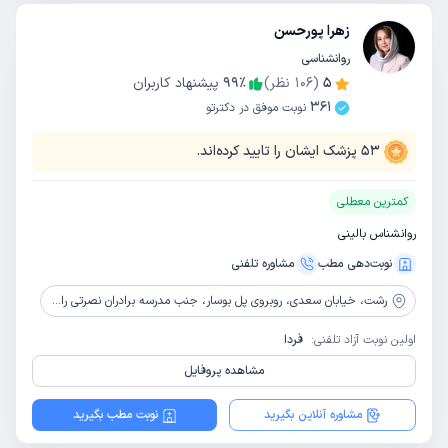
زهرا پورحسن
روانشناسی
5
(
106
نظر)
٪
99
پیشنهاد کاربران
361
نوبت موفق در دکترتو
53
پزشک ایشان را تایید کرده‌اند.
کمترین معطلی
روانشناس بالینی
نوبت‌دهی مطب
مشاوره‌ تلفنی
رشت،
خیابان سعدی، روبروی پل بوسار، جنب مدرسه برادران نصرتی راد، کلینیک طرح واره نو
اولین نوبت آزاد تلفنی:
فردا
مشاهده پروفایل
مشاوره آنلاین بگیرید
نوبت مطب بگیرید