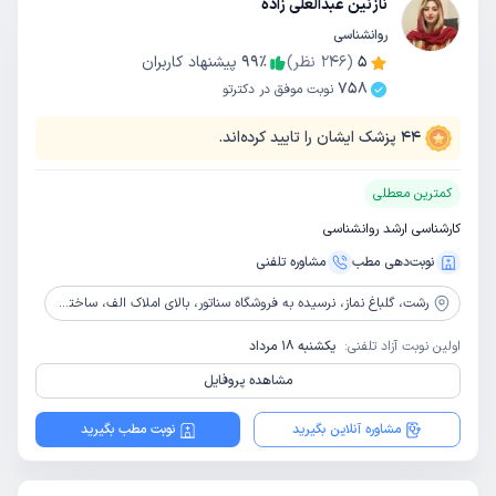
نازنین عبدالعلی زاده
روانشناسی
5
(
246
نظر)
٪
99
پیشنهاد کاربران
758
نوبت موفق در دکترتو
44
پزشک ایشان را تایید کرده‌اند.
کمترین معطلی
کارشناسی ارشد روانشناسی
نوبت‌دهی مطب
مشاوره‌ تلفنی
رشت،
گلباغ نماز، نرسیده به فروشگاه سناتور، بالای املاک الف، ساختمان گلدن رز،طبقه پنجم، واحد شش
اولین نوبت آزاد تلفنی:
یکشنبه 18 مرداد
مشاهده پروفایل
مشاوره آنلاین بگیرید
نوبت مطب بگیرید