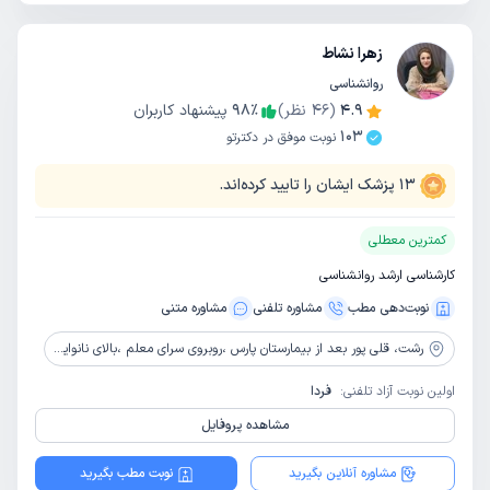
زهرا نشاط
روانشناسی
4.9
(
46
نظر)
٪
98
پیشنهاد کاربران
103
نوبت موفق در دکترتو
13
پزشک ایشان را تایید کرده‌اند.
کمترین معطلی
کارشناسی ارشد روانشناسی
نوبت‌دهی مطب
مشاوره‌ تلفنی
مشاوره‌ متنی
رشت،
قلی پور بعد از بیمارستان پارس ،روبروی سرای معلم ،بالای نانوایی ولیعصر ،ساختمان باراد ،طبقه پنجم ،واحد 9 ، مرکز مشاوره تدبیر نو
اولین نوبت آزاد تلفنی:
فردا
مشاهده پروفایل
مشاوره آنلاین بگیرید
نوبت مطب بگیرید