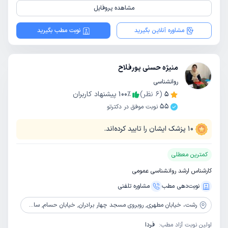
مشاهده پروفایل
مشاوره آنلاین بگیرید
نوبت مطب بگیرید
منیژه حسنی پورفلاح
روانشناسی
5
(
6
نظر)
٪
100
پیشنهاد کاربران
55
نوبت موفق در دکترتو
10
پزشک ایشان را تایید کرده‌اند.
کمترین معطلی
کارشناس ارشد روانشناسی عمومی
نوبت‌دهی مطب
مشاوره‌ تلفنی
رشت،
خیابان مطهری, روبروی مسجد چهار برادران, خیابان حسام, ساختمان فرست کلاس, طبقه چهارم , کلینیک اندیشه نوین
اولین نوبت آزاد مطب:
فردا