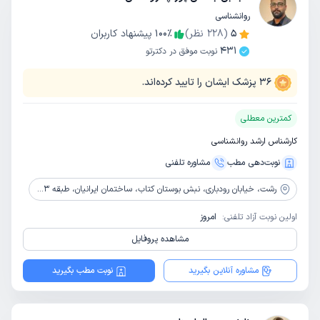
روانشناسی
5
(
228
نظر)
٪
100
پیشنهاد کاربران
431
نوبت موفق در دکترتو
36
پزشک ایشان را تایید کرده‌اند.
کمترین معطلی
کارشناس ارشد روانشناسی
نوبت‌دهی مطب
مشاوره‌ تلفنی
رشت،
خیابان رودباری، نبش بوستان کتاب، ساختمان ایرانیان، طبقه 3، واحد 5 ، مرکز مشاوره خانواده
اولین نوبت آزاد تلفنی:
امروز
مشاهده پروفایل
مشاوره آنلاین بگیرید
نوبت مطب بگیرید