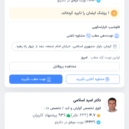
1704
نوبت موفق در دکترتو
1
پزشک ایشان را تایید کرده‌اند.
فلوشیپ لاپاراسکوپی
نوبت‌دهی مطب
مشاوره‌ تلفنی
کرمان،
بلوار جمهوری اسلامی، خیابان امام جمعه، بعد از چهار راه زهره کرمانی، ساختمان پزشکان افلاطونیان، طبقه چهارم، واحد 406
اولین نوبت آزاد مطب:
امروز
مشاهده پروفایل
مشاوره آنلاین بگیرید
نوبت مطب بگیرید
دکتر امید اسلامی
فوق تخصص گوارش و کبد / تخصص داخلی
4.7
(
632
نظر)
٪
93
پیشنهاد کاربران
14431
نوبت موفق در دکترتو