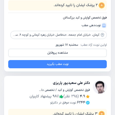
2
پزشک ایشان را تایید کرده‌اند.
فوق تخصص گوارش و کبد بزرگسالان
نوبت‌دهی مطب
کرمان،
خیابان امام جمعه، حدفاصل خیابان زهره کرمانی و کوچه 9، ساختمان پزشکان افلاطونیان، طبقه 4
اولین نوبت آزاد مطب:
سه‌شنبه 17 شهریور
مشاهده پروفایل
نوبت مطب بگیرید
دکتر علی سعیدپور پاریزی
فوق تخصص گوارش و کبد / تخصص داخلی
4.9
(
295
نظر)
٪
98
پیشنهاد کاربران
6244
نوبت موفق در دکترتو
3
پزشک ایشان را تایید کرده‌اند.