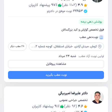
4.9
(
1102
نظر)
٪
97
پیشنهاد کاربران
22653
نوبت موفق در دکترتو
پوشش دهی بیمه
فوق تخصص گوارش و کبد بزرگسالان
نوبت‌دهی مطب
کرمان،
میدان آزادی، خیابان استقلال، کوچه شماره 2، ساختمان پزشکان استقلال، طبقه همکف
+
2
مطب دیگر
اولین نوبت آزاد مطب:
شنبه 24 مرداد
مشاهده پروفایل
نوبت مطب بگیرید
دکتر علیرضا امیربیگی
تخصص جراحی عمومی
4.6
(
96
نظر)
٪
91
پیشنهاد کاربران