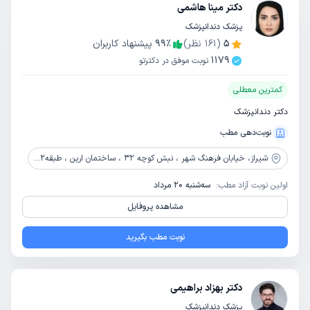
دکتر مینا هاشمی
پزشک دندانپزشک
5
(
161
نظر)
٪
99
پیشنهاد کاربران
1179
نوبت موفق در دکترتو
کمترین معطلی
دکتر دندانپزشک
نوبت‌دهی مطب
شیراز،
خیابان فرهنگ شهر ، نبش کوچه 32 ، ساختمان ارین ، طبقه2 ، واحد 12
اولین نوبت آزاد مطب:
سه‌شنبه 20 مرداد
مشاهده پروفایل
نوبت مطب بگیرید
دکتر بهزاد براهیمی
پزشک دندانپزشک