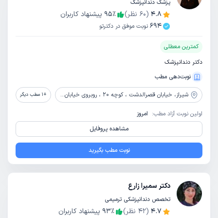
پزشک دندانپزشک
4.8
(
60
نظر)
٪
95
پیشنهاد کاربران
694
نوبت موفق در دکترتو
کمترین معطلی
دکتر دندانپزشک
نوبت‌دهی مطب
شیراز،
خیابان قصرالدشت ، کوچه 20 ، روبروی خیابان برق ، جنب مرکز خرید ، طبقه دوم
+
1
مطب دیگر
اولین نوبت آزاد مطب:
امروز
مشاهده پروفایل
نوبت مطب بگیرید
دکتر سمیرا زارع
تخصص دندانپزشکی ترمیمی
4.7
(
42
نظر)
٪
93
پیشنهاد کاربران