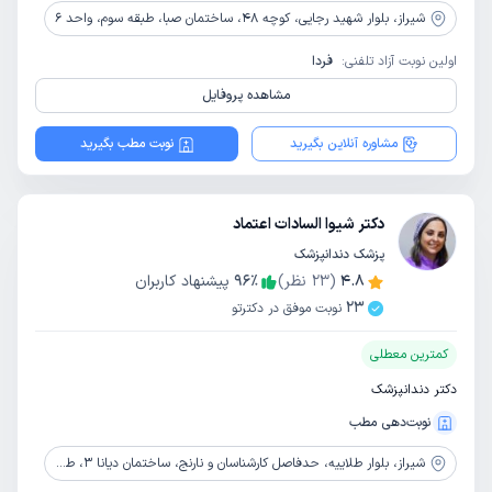
شیراز،
بلوار شهید رجایی، کوچه 48، ساختمان صبا، طبقه سوم، واحد 6
اولین نوبت آزاد تلفنی:
فردا
مشاهده پروفایل
مشاوره آنلاین بگیرید
نوبت مطب بگیرید
دکتر شیوا السادات اعتماد
پزشک دندانپزشک
4.8
(
23
نظر)
٪
96
پیشنهاد کاربران
23
نوبت موفق در دکترتو
کمترین معطلی
دکتر دندانپزشک
نوبت‌دهی مطب
شیراز،
بلوار طلاییه، حدفاصل کارشناسان و نارنج، ساختمان دیانا 3، طبقه همکف