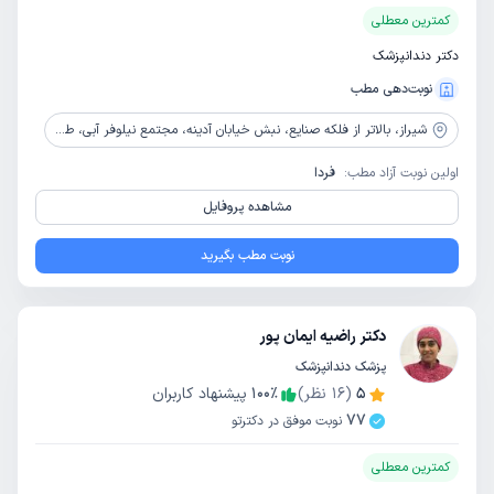
کمترین معطلی
دکتر دندانپزشک
نوبت‌دهی مطب
شیراز،
بالاتر از فلکه صنایع، نبش خیابان آدینه، مجتمع نیلوفر آبی، طبقه 5، واحد 19
اولین نوبت آزاد مطب:
فردا
مشاهده پروفایل
نوبت مطب بگیرید
دکتر راضیه ایمان پور
پزشک دندانپزشک
5
(
16
نظر)
٪
100
پیشنهاد کاربران
77
نوبت موفق در دکترتو
کمترین معطلی