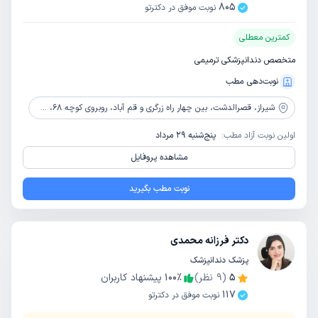
805
نوبت موفق در دکترتو
کمترین معطلی
متخصص دندانپزشکی ترمیمی
نوبت‌دهی مطب
شیراز،
قصرالدشت، بین چهار راه زرگری و قم آباد، روبروی کوچه 68، ساختمان پزشکی فراز، طبقه دوم، واحد 10
اولین نوبت آزاد مطب:
پنج‌شنبه 29 مرداد
مشاهده پروفایل
نوبت مطب بگیرید
دکتر فرزانه محمدی
پزشک دندانپزشک
5
(
9
نظر)
٪
100
پیشنهاد کاربران
117
نوبت موفق در دکترتو