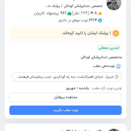
تخصص دندانپزشکی کودکان / پزشک دندانپزشک
4.8
(
326
نظر)
٪
96
پیشنهاد کاربران
6214
نوبت موفق در دکترتو
1
پزشک ایشان را تایید کرده‌اند.
کمترین معطلی
متخصص دندانپزشکی کودکان
نوبت‌دهی مطب
شیراز،
خیابان قصرالدشت، سه راه گودگردی، جنب بیمارستان فرهمندفر، ساختمان اکسیر، طبقه پنجم، واحد 502
اولین نوبت آزاد مطب:
یکشنبه 1 شهریور
مشاهده پروفایل
نوبت مطب بگیرید