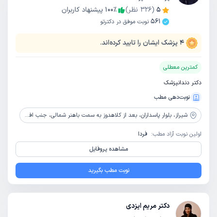
5
(
326
نظر)
٪
100
پیشنهاد کاربران
561
نوبت موفق در دکترتو
4
پزشک ایشان را تایید کرده‌اند.
کمترین معطلی
دکتر دندانپزشک
نوبت‌دهی مطب
شیراز،
بلوار پاسداران، بعد از کلاهدوز به سمت باهنر شمالی، جنب افق کوروش، ساختمان 3A، طبقه 3، واحد 6
اولین نوبت آزاد مطب:
فردا
مشاهده پروفایل
نوبت مطب بگیرید
دکتر مریم ایزدی