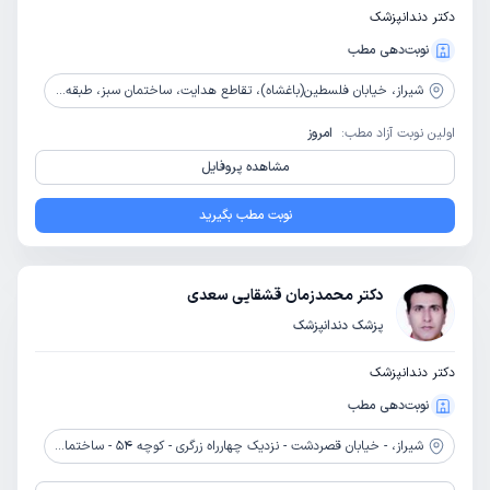
دکتر دندانپزشک
نوبت‌دهی مطب
شیراز،
خیابان فلسطین(باغشاه)، تقاطع هدایت، ساختمان سبز، طبقه 1، واحد 1
اولین نوبت آزاد مطب:
امروز
مشاهده پروفایل
نوبت مطب بگیرید
دکتر محمدزمان قشقایی سعدی
پزشک دندانپزشک
دکتر دندانپزشک
نوبت‌دهی مطب
شیراز،
- خیابان قصردشت - نزدیک چهارراه زرگری - کوچه 54 - ساختمان گلبرگ - طبقه 4