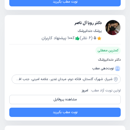
نوبت مطب بگیرید
دکتر رویا آل ناصر
پزشک دندانپزشک
5
(
6
نظر)
٪
100
پیشنهاد کاربران
کمترین معطلی
دکتر دندانپزشک
نوبت‌دهی مطب
شیراز،
شهرک گلستان، فلکه دوم، میدان غدیر، علامه امینی، جنب افق کوروش، طبقه فوقانی لوازم خانگی اسنوا
اولین نوبت آزاد مطب:
امروز
مشاهده پروفایل
نوبت مطب بگیرید