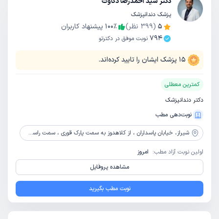
دکتر سید احمدرضا ذکاوت
پزشک دندانپزشک
5
(
399
نظر)
٪
100
پیشنهاد کاربران
794
نوبت موفق در دکترتو
15
پزشک ایشان را تایید کرده‌اند.
کمترین معطلی
دکتر دندانپزشک
نوبت‌دهی مطب
شیراز،
خیابان پاسداران ، از کلاهدوز به سمت پارک قوری ، سمت راست بالای افق کورش ، ساختمان a3 واحد 6
اولین نوبت آزاد مطب:
امروز
مشاهده پروفایل
نوبت مطب بگیرید