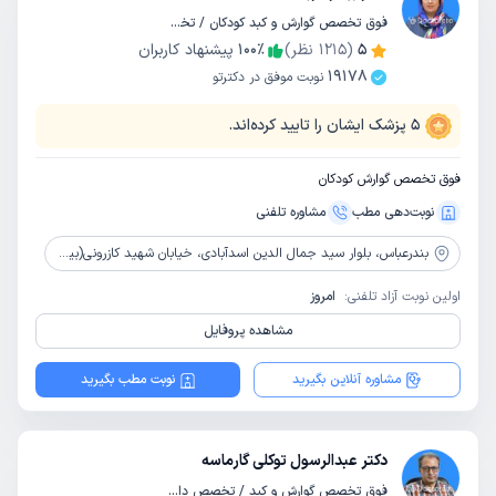
فوق تخصص گوارش و کبد کودکان / تخصص کودکان و اطفال
5
(
1215
نظر)
٪
100
پیشنهاد کاربران
19178
نوبت موفق در دکترتو
5
پزشک ایشان را تایید کرده‌اند.
فوق تخصص گوارش کودکان
نوبت‌دهی مطب
مشاوره‌ تلفنی
بندرعباس،
بلوار سید جمال الدین اسدآبادی، خیابان شهید کازرونی(بین چهارراه فاطمیه و مرادی ) ،کوچه رحیل 2، پشت بانک سینا ،ساهتمان پزشکان همت ،طبقه چهارم
اولین نوبت آزاد تلفنی:
امروز
مشاهده پروفایل
مشاوره آنلاین بگیرید
نوبت مطب بگیرید
دکتر عبدالرسول توکلی گارماسه
فوق تخصص گوارش و کبد / تخصص داخلی