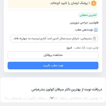
1
پزشک ایشان را تایید کرده‌اند.
کمترین معطلی
فلوشیپ جراحی درون‌بین
نوبت‌دهی مطب
بندرعباس،
خیابان سیدجمال الدین اسد آبادی،نرسیده به چهارراه فاطمی،ساختمان پزشکان آرژین، طبقه اول، واحد 111
اولین نوبت آزاد مطب:
امروز
مشاهده پروفایل
نوبت مطب بگیرید
دریافت نوبت از بهترین دکتر سرطان کولون بندرعباس
از بهترین دکتر متخصص و فوق تخصص سرطان کولون در بندرعباس
یک
دکتر سرطان کولون خوب
در منطقه مورد نظرتان در بندرعباس انتخاب