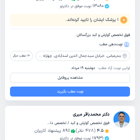
13080
نوبت موفق در دکترتو
1
پزشک ایشان را تایید کرده‌اند.
فوق تخصص گوارش و کبد بزرگسالان
نوبت‌دهی مطب
بندرعباس،
خیابان سیدجمال الدین اسدآبادی، چهاراه مرادی، کوچه بانک پارسیان، ساختمان نگین، طبقه 5
+
1
مطب دیگر
اولین نوبت آزاد مطب:
دوشنبه 19 مرداد
مشاهده پروفایل
نوبت مطب بگیرید
دکتر محمدباقر میری
فوق تخصص گوارش و کبد / تخصص داخلی
4.5
(
478
نظر)
٪
89
پیشنهاد کاربران
17931
نوبت موفق در دکترتو