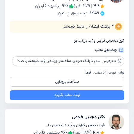
4.6
(
279
نظر)
٪
92
پیشنهاد کاربران
11459
نوبت موفق در دکترتو
2
پزشک ایشان را تایید کرده‌اند.
فوق تخصص گوارش و کبد بزرگسالان
نوبت‌دهی مطب
بندرعباس،
سه راه پلنگ صورتی، ساختمان پزشکان آرام، طبقه5، واحد19
اولین نوبت آزاد مطب:
فردا
مشاهده پروفایل
نوبت مطب بگیرید
دکتر مجتبی خادمی
فوق تخصص گوارش و کبد / تخصص داخلی
4.8
(
284
نظر)
٪
96
پیشنهاد کاربران