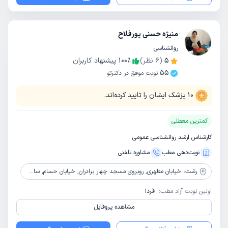
منیژه حسنی پورفلاح
روانشناسی
5
(
6
نظر)
٪
100
پیشنهاد کاربران
55
نوبت موفق در دکترتو
10
پزشک ایشان را تایید کرده‌اند.
کمترین معطلی
کارشناس ارشد روانشناسی عمومی
نوبت‌دهی مطب
مشاوره‌ تلفنی
رشت،
خیابان مطهری, روبروی مسجد چهار برادران, خیابان حسام, ساختمان فرست کلاس, طبقه چهارم , کلینیک اندیشه نوین
اولین نوبت آزاد مطب:
فردا
مشاهده پروفایل