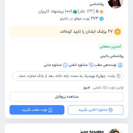
روانشناسی
5
(
123
نظر)
٪
100
پیشنهاد کاربران
273
نوبت موفق در دکترتو
27
پزشک ایشان را تایید کرده‌اند.
کمترین معطلی
روانشناس بالینی
نوبت‌دهی مطب
مشاوره‌ تلفنی
مشاوره‌ متنی
رشت،
چهارراه پورسینا، به سمت چله خانه، بعد از بانک تجارت، مجتمع ایرانیان، طبقه 5، واحد 20 و طبقه 7، واحد 26
اولین نوبت آزاد تلفنی:
امروز
مشاهده پروفایل
مشاوره آنلاین بگیرید
نوبت مطب بگیرید
معصومه ممیز