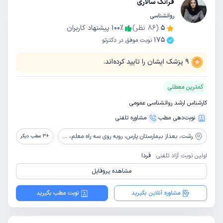
فرانک سالاری
روانشناسی
5
(
86
نظر)
٪
100
پیشنهاد کاربران
175
نوبت موفق در دکترتو
9
پزشک ایشان را تایید کرده‌اند.
کمترین معطلی
کارشناس ارشد روانشناسی عمومی
نوبت‌دهی مطب
مشاوره‌ تلفنی
رشت،
بعداز بیمارستان پارس، روبه روی سه راه معلم، بالای نانوایی ولیعصر، ساختمان باراد، طبقه 5، واحد9، مرکز مشاوره تدبیر نو
+
3
مطب دیگر
اولین نوبت آزاد تلفنی:
فردا
مشاهده پروفایل
مشاوره آنلاین بگیرید
نوبت مطب بگیرید