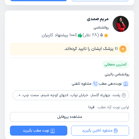
مریم صمدی
روانشناسی
5
(
28
نظر)
٪
100
پیشنهاد کاربران
11
پزشک ایشان را تایید کرده‌اند.
کمترین معطلی
روانشناس بالینی
نوبت‌دهی مطب
مشاوره‌ تلفنی
رشت،
چهارراه گلسار، خیابان نواب، انتهای کوچه شبنم، سمت چپ، 20 متر بالاتر از باشگاه کونگ، ساختمان7، طبقه دوم، واحد4
اولین نوبت آزاد مطب:
فردا
مشاهده پروفایل
مشاوره آنلاین بگیرید
نوبت مطب بگیرید