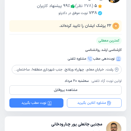
5
(
278
نظر)
٪
99
پیشنهاد کاربران
738
نوبت موفق در دکترتو
22
پزشک ایشان را تایید کرده‌اند.
کمترین معطلی
کارشناسی ارشد روانشناسی
نوبت‌دهی مطب
مشاوره‌ تلفنی
رشت،
خیابان معلم، چهارراه ویلانج، جنب شهرداری منطقه1، ساختمان حامد، واحد 4
اولین نوبت آزاد تلفنی:
سه‌شنبه 20 مرداد
مشاهده پروفایل
مشاوره آنلاین بگیرید
نوبت مطب بگیرید
مجتبی جانعلی پور چنارودخانی