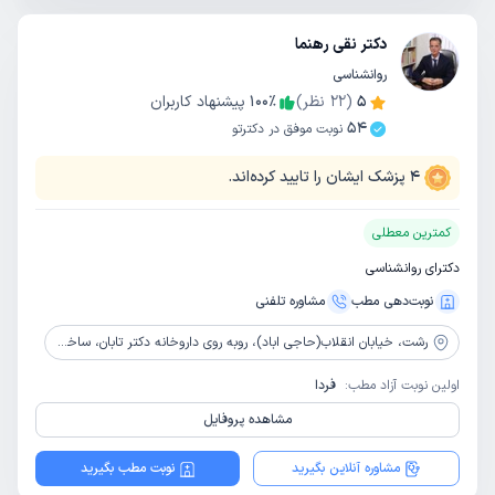
دکتر نقی رهنما
روانشناسی
5
(
22
نظر)
٪
100
پیشنهاد کاربران
54
نوبت موفق در دکترتو
4
پزشک ایشان را تایید کرده‌اند.
کمترین معطلی
دکترای روانشناسی
نوبت‌دهی مطب
مشاوره‌ تلفنی
رشت،
خیابان انقلاب(حاجی اباد)، روبه روی داروخانه دکتر تابان، ساختمان پزشکان گاندی، طبقه چهارم،پلاک 15
اولین نوبت آزاد مطب:
فردا
مشاهده پروفایل
مشاوره آنلاین بگیرید
نوبت مطب بگیرید