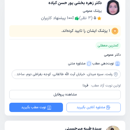
دکتر زهره بخشی پور حسن کیاده
پزشک عمومی
5
(
3
نظر)
٪
100
پیشنهاد کاربران
1
پزشک ایشان را تایید کرده‌اند.
کمترین معطلی
دکتر عمومی
نوبت‌دهی مطب
مشاوره‌ متنی
رشت،
سبزه میدان، خیابان آیت الله طالقانی، کوجه بقراطی دوم، ساختمان سفید دست چپ، طبقه سوم، مطب دکتر زهره بخشی پور
اولین نوبت آزاد مطب:
فردا
مشاهده پروفایل
مشاوره آنلاین بگیرید
نوبت مطب بگیرید
سیده طیبه میرحسینی