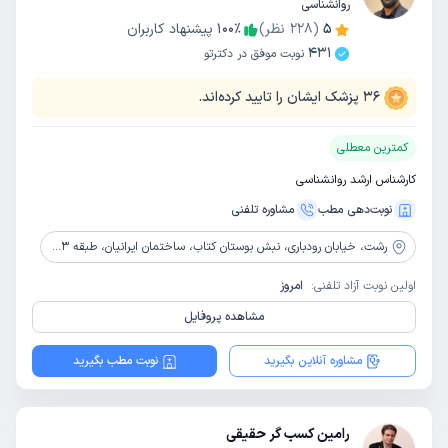
روانشناسی
5
(
228
نظر)
٪
100
پیشنهاد کاربران
431
نوبت موفق در دکترتو
36
پزشک ایشان را تایید کرده‌اند.
کمترین معطلی
کارشناس ارشد روانشناسی
نوبت‌دهی مطب
مشاوره‌ تلفنی
رشت،
خیابان رودباری، نبش بوستان کتاب، ساختمان ایرانیان، طبقه 3، واحد 5 ، مرکز مشاوره خانواده
اولین نوبت آزاد تلفنی:
امروز
مشاهده پروفایل
مشاوره آنلاین بگیرید
نوبت مطب بگیرید
رامین کسب گر حقیقی