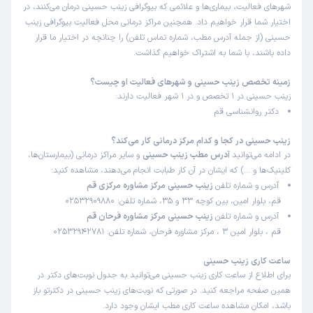
شهرهای فعالیت، بیماری‌ها و علائمی که بیوگرافی زینب حسینی درمان می‌کنند، در
اختیار شما قرار خواهیم داد. همچنین مراکز درمانی محل فعالیت بیوگرافی زینب
حسینی (از جمله آدرس مطب، شماره تماس تلفن) را چنانچه در اختیار ما قرار
داده باشند، با شما به اشتراک خواهیم گذاشت.
زمینه تخصص زینب حسینی و شهرهای فعالیت او چیست؟
زینب حسینی در 1 تخصص و در 1 شهر فعالیت دارند:
دکتر روانشناسی قم
زینب حسینی در کجا و کدام مرکز درمانی کار می‌کند؟
در ادامه می‌توانید
آدرس مطب زینب حسینی
و سایر مراکز درمانی (بیمارستان‌ها،
کلینیک‌ها و …) که ایشان در آن کار طبابت انجام می‌دهند، مشاهده کنید:
آدرس و شماره تلفن
زینب حسینی مرکز مشاوره مرکزی قم
قم، بلوار امین، بین کوچه 33 و 35، شماره تلفن: 02532909880
آدرس و شماره تلفن
زینب حسینی مرکز مشاوره فرحان قم
قم ، بلوار امین 3 ، مرکز مشاوره فرحان، شماره تلفن: 02532942781
ساعت کاری زینب حسینی
برای اطلاع از ساعت کاری زینب حسینی می‌توانید به جدول نوبت‌های دکتر در
همین صفحه مراجعه کنید. در صورتی که نوبت‌های زینب حسینی در دکترتو باز
باشد، امکان مشاهده ساعت کاری مطب ایشان وجود دارد.