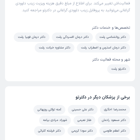
فعالیت‌اش تغییر می‌کند. برای اطلاع از مبلغ دقیق هزینه ویزیت زینب داوودی
گراغانی می‌توانید به پروفایل زینب داوودی گراغانی در دکترتو مراجعه کنید.
تخصص‌ها و خدمات دکتر
دکتر روانشناسی رشت
دکتر درمان افسردگی رشت
دکتر درمان فوبیا رشت
دکتر درمان استرس و اضطراب رشت
دکتر مشاوره خیانت رشت
شهر و محله فعالیت دکتر
دکترتو رشت
برخی از پزشکان دیگر در دکترتو
محمدرضا اخگری
دکتر علی حسینی
آمنه توکلی روزبهانی
دکتر مسعود رادمان
طناز نعیمی
شهزاد مرادی بیامه
دکتر اعظم طاوسی
دکتر سودا کریمی
دکتر فرشته کلیائی