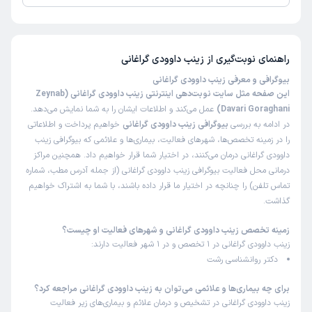
تاکنون امتیازی به زینب داوودی گراغانی داده نشده است.
راهنمای نوبت‌گیری از
زینب داوودی گراغانی
بیوگرافی و معرفی زینب داوودی گراغانی
این صفحه مثل سایت نوبت‌دهی اینترنتی زینب داوودی گراغانی (Zeynab
Davari Goraghani)
عمل می‌کند و اطلاعات ایشان را به شما نمایش می‌دهد.
در ادامه به بررسی
بیوگرافی زینب داوودی گراغانی
خواهیم پرداخت و اطلاعاتی
را در زمینه تخصص‌ها، شهرهای فعالیت، بیماری‌ها و علائمی که بیوگرافی زینب
داوودی گراغانی درمان می‌کنند، در اختیار شما قرار خواهیم داد. همچنین مراکز
درمانی محل فعالیت بیوگرافی زینب داوودی گراغانی (از جمله آدرس مطب، شماره
تماس تلفن) را چنانچه در اختیار ما قرار داده باشند، با شما به اشتراک خواهیم
گذاشت.
زمینه تخصص زینب داوودی گراغانی و شهرهای فعالیت او چیست؟
زینب داوودی گراغانی در 1 تخصص و در 1 شهر فعالیت دارند:
دکتر روانشناسی رشت
برای چه بیماری‌ها و علائمی می‌توان به زینب داوودی گراغانی مراجعه کرد؟
زینب داوودی گراغانی در تشخیص و درمان علائم و بیماری‌های زیر فعالیت