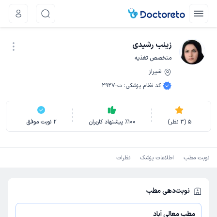
زینب رشیدی
متخصص تغذیه
شیراز
نوبت اینترنتی
کد نظام پزشکی
:
ت-2927
5
(
3
نظر)
100
٪
پیشنهاد کاربران
2
نوبت موفق
نوبت مطب
اطلاعات پزشک
نظرات
نوبت‌دهی مطب
مطب معالی آباد