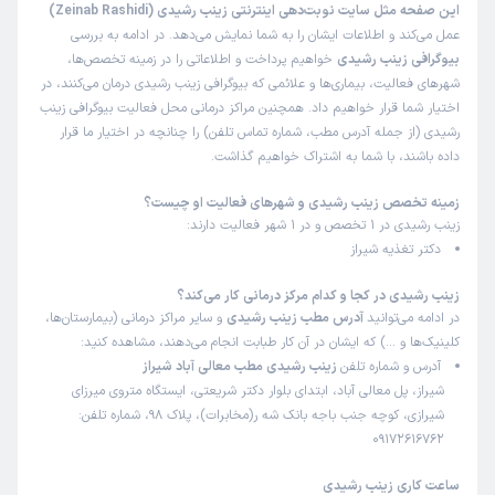
این صفحه مثل سایت نوبت‌دهی اینترنتی زینب رشیدی (Zeinab Rashidi)
عمل می‌کند و اطلاعات ایشان را به شما نمایش می‌دهد. در ادامه به بررسی
بیوگرافی زینب رشیدی
خواهیم پرداخت و اطلاعاتی را در زمینه تخصص‌ها،
شهرهای فعالیت، بیماری‌ها و علائمی که بیوگرافی زینب رشیدی درمان می‌کنند، در
اختیار شما قرار خواهیم داد. همچنین مراکز درمانی محل فعالیت بیوگرافی زینب
رشیدی (از جمله آدرس مطب، شماره تماس تلفن) را چنانچه در اختیار ما قرار
داده باشند، با شما به اشتراک خواهیم گذاشت.
زمینه تخصص زینب رشیدی و شهرهای فعالیت او چیست؟
زینب رشیدی در 1 تخصص و در 1 شهر فعالیت دارند:
دکتر تغذیه شیراز
زینب رشیدی در کجا و کدام مرکز درمانی کار می‌کند؟
در ادامه می‌توانید
آدرس مطب زینب رشیدی
و سایر مراکز درمانی (بیمارستان‌ها،
کلینیک‌ها و …) که ایشان در آن کار طبابت انجام می‌دهند، مشاهده کنید:
آدرس و شماره تلفن
زینب رشیدی مطب معالی آباد شیراز
شیراز، پل معالی آباد، ابتدای بلوار دکتر شریعتی، ایستگاه متروی میرزای
شیرازی، کوچه جنب باجه بانک شه ر(مخابرات)، پلاک 98، شماره تلفن:
09172616762
ساعت کاری زینب رشیدی