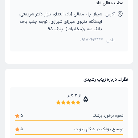
مطب معالی آباد
آدرس:
شیراز، پل معالی آباد، ابتدای بلوار دکتر شریعتی،
ایستگاه متروی میرزای شیرازی، کوچه جنب باجه
بانک شه ر(مخابرات)، پلاک 98
تلفن:
0917261****
نظرات درباره زینب رشیدی
از
3
کاربر
5
نحوه برخورد پزشک
5
توضیح پزشک در هنگام ویزیت
5