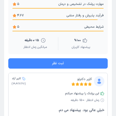
مهارت پزشک در تشخیص و درمان
5
فرآیند پذیرش و رفتار منشی
4.67
شرایط محیطی
5
100
%
0-15 دقیقه
پیشنهاد کاربران
میانگین زمان انتظار
ثبت نظر
کاربر دکترتو
کاربر آزاد
)
1404/12/27
(
این پزشک را پیشنهاد میکنم
زمان انتظار:
0-15 دقیقه
خیلی عالی بود. پیشنهاد می دم.