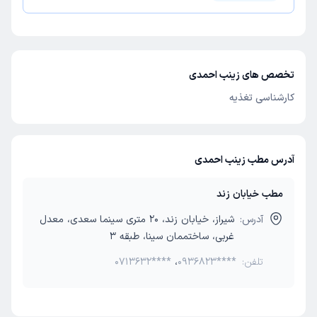
تخصص های زینب احمدی
کارشناسی تغذیه
آدرس مطب زینب احمدی
مطب خیابان زند
آدرس:
شیراز، خیابان زند، 20 متری سینما سعدی، معدل
غربی، ساختممان سینا، طبقه 3
تلفن:
0936823****
،
0713632****