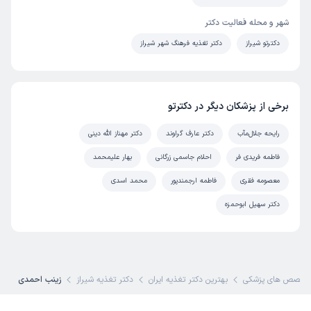
شهر و محله فعالیت دکتر
دکترتو شیراز
دکتر تغذیه فرهنگ شهر شیراز
برخی از پزشکان دیگر در دکترتو
رایحه جلال‌مآب
دکتر عارف گراوند
دکتر مهناز الله دینی
فاطمه فریدی فر
احلام جاسمی زرگانی
بهار علیمحمد
معصومه فقری
فاطمه ارجمندپور
محمد اسدی
دکتر سهیل ابوحمزه
تخصص های پزشکی
بهترین دکتر تغذیه ایران
دکتر تغذیه شیراز
زینب احمدی