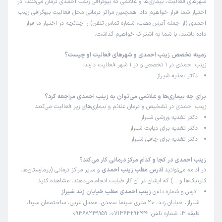
شهرهای فعالیت، بیماری‌ها و علائمی که بیوگرافی زینب احمدی درمان می‌کنند، در
اختیار شما قرار خواهیم داد. همچنین مراکز درمانی محل فعالیت بیوگرافی زینب
احمدی (از جمله آدرس مطب، شماره تماس تلفن) را چنانچه در اختیار ما قرار
داده باشند، با شما به اشتراک خواهیم گذاشت.
زمینه تخصص زینب احمدی و شهرهای فعالیت او چیست؟
زینب احمدی در 1 تخصص و در 1 شهر فعالیت دارند:
دکتر تغذیه شیراز
برای چه بیماری‌ها و علائمی می‌توان به زینب احمدی مراجعه کرد؟
زینب احمدی در تشخیص و درمان علائم و بیماری‌های زیر فعالیت می‌کنند:
دکتر تغذیه ورزشی شیراز
دکتر تغذیه برای دیابت شیراز
دکتر تغذیه برای چاقی شیراز
زینب احمدی در کجا و کدام مرکز درمانی کار می‌کند؟
در ادامه می‌توانید
آدرس مطب زینب احمدی
و سایر مراکز درمانی (بیمارستان‌ها،
کلینیک‌ها و …) که ایشان در آن کار طبابت انجام می‌دهند، مشاهده کنید:
آدرس و شماره تلفن
زینب احمدی مطب خیابان زند شیراز
شیراز، خیابان زند، 20 متری سینما سعدی، معدل غربی، ساختممان سینا،
طبقه 3، شماره تلفن: 07136329244، 09368239959