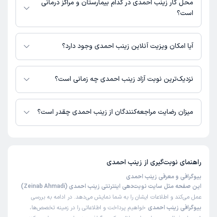
محل کار زینب احمدی در کدام بیمارستان و مراکز درمانی
این پزشک را پیشنهاد میکنم
است؟
زمان انتظار:
0-15 دقیقه
اطلاعاتی درباره محل فعالیت زینب احمدی در مراکز درمانی در دسترس نیست.
عالی بسیار متبحر در کارشون هستند و با صبر و حوصله برای
آیا امکان ویزیت آنلاین زینب احمدی وجود دارد؟
بیمار وقت میگذارند
در حال حاضر زینب احمدی مشاوره پزشکی تلفنی فعال دارند.
علت مراجعه:
مشاوره تغذیه برای زنان باردار و شیرده
نزدیک‌ترین نوبت آزاد زینب احمدی چه زمانی است؟
زینب احمدی از روز جمعه 16 مرداد 1405 بیمار جدید می‌پذیرند.
میزان رضایت مراجعه‌کنندگان از زینب احمدی چقدر است؟
تا کنون 6 نفر به زینب احمدی رای داده‌اند. میانگین امتیازی زینب احمدی 5 از 5
است.
راهنمای نوبت‌گیری از
زینب احمدی
بیوگرافی و معرفی زینب احمدی
این صفحه مثل سایت نوبت‌دهی اینترنتی زینب احمدی (Zeinab Ahmadi)
عمل می‌کند و اطلاعات ایشان را به شما نمایش می‌دهد. در ادامه به بررسی
بیوگرافی زینب احمدی
خواهیم پرداخت و اطلاعاتی را در زمینه تخصص‌ها،