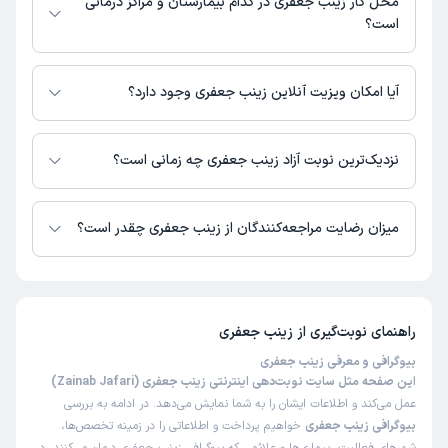
محل کار زینب جعفری در کدام بیمارستان و مراکز درمانی
است؟
اطلاعاتی درباره محل فعالیت زینب جعفری در مراکز درمانی در دسترس نیست.
آیا امکان ویزیت آنلاین زینب جعفری وجود دارد؟
در حال حاضر زینب جعفری مشاوره پزشکی تلفنی فعال دارند.
نزدیک‌ترین نوبت آزاد زینب جعفری چه زمانی است؟
زینب جعفری از روز شنبه 17 مرداد 1405 بیمار جدید می‌پذیرند.
میزان رضایت مراجعه‌کنندگان از زینب جعفری چقدر است؟
تا کنون 1 نفر به زینب جعفری رای داده‌اند. میانگین امتیازی زینب جعفری 5 از 5
است.
راهنمای نوبت‌گیری از
زینب جعفری
بیوگرافی و معرفی زینب جعفری
این صفحه مثل سایت نوبت‌دهی اینترنتی زینب جعفری (Zainab Jafari)
عمل می‌کند و اطلاعات ایشان را به شما نمایش می‌دهد. در ادامه به بررسی
بیوگرافی زینب جعفری
خواهیم پرداخت و اطلاعاتی را در زمینه تخصص‌ها،