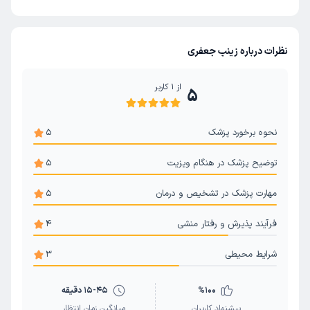
نظرات درباره زینب جعفری
از
1
کاربر
5
نحوه برخورد پزشک
5
توضیح پزشک در هنگام ویزیت
5
مهارت پزشک در تشخیص و درمان
5
فرآیند پذیرش و رفتار منشی
4
شرایط محیطی
3
100
%
15-45 دقیقه
پیشنهاد کاربران
میانگین زمان انتظار