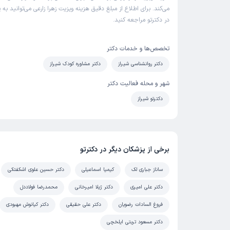
می‌کند. برای اطلاع از مبلغ دقیق هزینه ویزیت زهرا زارعی می‌توانید به پ
در دکترتو مراجعه کنید.
تخصص‌ها و خدمات دکتر
دکتر روانشناسی شیراز
دکتر مشاوره کودک شیراز
شهر و محله فعالیت دکتر
دکترتو شیراز
برخی از پزشکان دیگر در دکترتو
ساناز جباری لک
کیمیا اسماعیلی
دکتر حسین علوی اشکفتکی
دکتر علی امیری
دکتر ژیلا امیرخانی
محمدرضا فولاددل
فروغ السادات رضویان
دکتر علی حقیقی
دکتر کیانوش مهبودی
دکتر مسعود تربتی ایلخچی