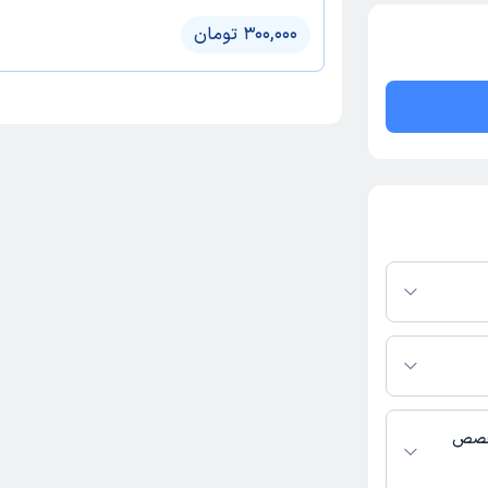
300,000 تومان
کترتو باشند،
فعال بودن پروفایل
اس، برنامه حضور
 پزشکی و
تخصص