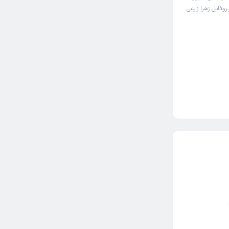
روفایل زهرا زارعی