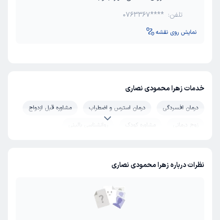
تلفن:
0763367****
نمایش روی نقشه
خدمات زهرا محمودی نصاری
درمان افسردگی
درمان استرس و اضطراب
مشاوره قبل ازدواج
زوج درمانی
مشاوره کودک
روانشناسی بالینی
نظرات درباره زهرا محمودی نصاری