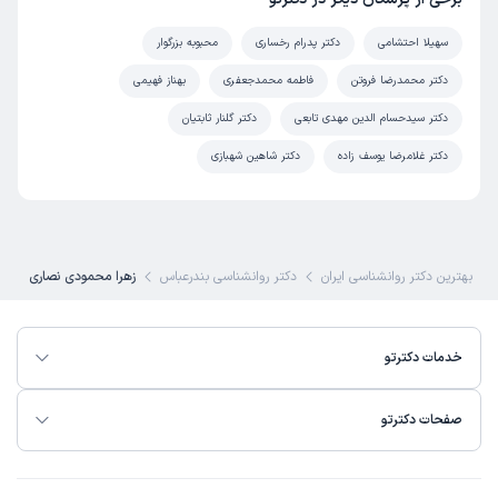
سهیلا احتشامی
دکتر پدرام رخساری
محبوبه بزرگوار
دکتر محمدرضا فروتن
فاطمه محمدجعفری
بهناز فهیمی
دکتر سیدحسام الدین مهدی تابعی
دکتر گلنار ثابتیان
دکتر غلامرضا یوسف زاده
دکتر شاهین شهبازی
بهترین دکتر روانشناسی ایران
دکتر روانشناسی بندرعباس
زهرا محمودی نصاری
خدمات دکترتو
صفحات دکترتو