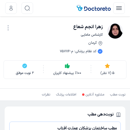
زهرا انجم شعاع
کارشناس مامایی
کرمان
نوبت اینترنتی
کد نظام پزشکی
:
م-75776
5
(
7
نظر)
100
٪
پیشنهاد کاربران
2
نوبت موفق
نوبت مطب
مشاوره آنلاین
اطلاعات پزشک
نظرات
نوبت‌دهی مطب
مطب ساختمان پزشکان عمارت آفتاب