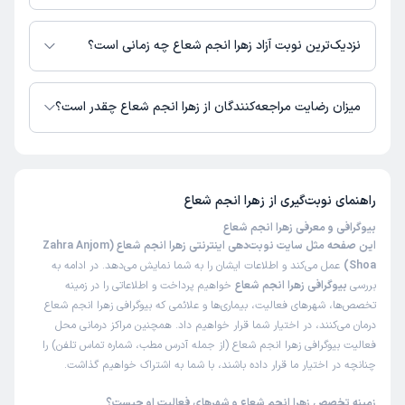
در حال حاضر زهرا انجم شعاع مشاوره پزشکی تلفنی فعال دارند.
کاربر دکترتو
کاربر آزاد
نزدیک‌ترین نوبت آزاد زهرا انجم شعاع چه زمانی است؟
)
1404/12/05
(
زهرا انجم شعاع از روز شنبه 17 مرداد 1405 بیمار جدید می‌پذیرند.
این پزشک را پیشنهاد میکنم
میزان رضایت مراجعه‌کنندگان از زهرا انجم شعاع چقدر است؟
زمان انتظار:
0-15 دقیقه
تا کنون 7 نفر به زهرا انجم شعاع رای داده‌اند. میانگین امتیازی زهرا انجم شعاع
سلام من نازایی داشتم وعلت نارسایی تخمدان‌ها بود کاندید آی
5 از 5 است.
وی اف بودم اما پس رفتن به مطب دکتر انجم‌شعاع، ایشون برام
اصلاح سبک ورژیم ومکمل شروع کردند وپس از ۵ سال در
راهنمای نوبت‌گیری از
زهرا انجم شعاع
سونوگرافی من فولیکول ایجاد شد ،وزنم خیلی خیلی کم شده
بیوگرافی و معرفی زهرا انجم شعاع
وانشاءالله دارم درمان‌های نهایی را می‌گیرم که حامله بشم ازشون
این صفحه مثل سایت نوبت‌دهی اینترنتی زهرا انجم شعاع (Zahra Anjom
خیلی خیلی خیلی مممنونم
Shoa)
عمل می‌کند و اطلاعات ایشان را به شما نمایش می‌دهد. در ادامه به
بررسی
بیوگرافی زهرا انجم شعاع
خواهیم پرداخت و اطلاعاتی را در زمینه
علت مراجعه:
انجام معاینات پیش از بارداری
تخصص‌ها، شهرهای فعالیت، بیماری‌ها و علائمی که بیوگرافی زهرا انجم شعاع
درمان می‌کنند، در اختیار شما قرار خواهیم داد. همچنین مراکز درمانی محل
فعالیت بیوگرافی زهرا انجم شعاع (از جمله آدرس مطب، شماره تماس تلفن) را
چنانچه در اختیار ما قرار داده باشند، با شما به اشتراک خواهیم گذاشت.
زمینه تخصص زهرا انجم شعاع و شهرهای فعالیت او چیست؟