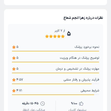
نظرات درباره زهرا انجم شعاع
از
7
کاربر
5
نحوه برخورد پزشک
5
توضیح پزشک در هنگام ویزیت
5
مهارت پزشک در تشخیص و درمان
5
فرآیند پذیرش و رفتار منشی
4.57
شرایط محیطی
4.71
100
%
15-45 دقیقه
پیشنهاد کاربران
میانگین زمان انتظار