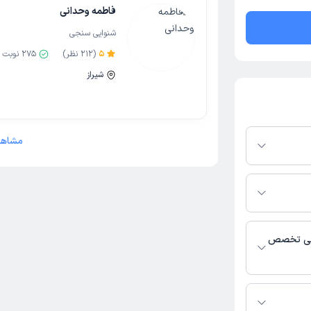
فاطمه وحدانی
شنوایی سنجی
5
(
212
نظر)
275
نوبت 
شیراز
مشاهد
فرم دکترتو باشند،
فعال بودن پروفایل
اس، برنامه حضور
 پزشکی و
ایی تخصص
ی سنجی فعالیت