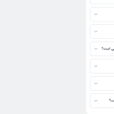
یرید.
 این صفحه ثبت
نی است؟
رس نیست.
دل در دسترس نیست.
ت؟