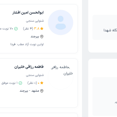
ابوالحسن امین افشار
شنوایی سنجی
3.8
(
4
نظر)
70
نوبت م
گاه شهدا
بیرجند
اولین نوبت آزاد مطب:
فردا
فاطمه رزاقی خلیران
شنوایی سنجی
0
(
0
نظر)
1
نوبت موفق
مشهد - بیرجند
.