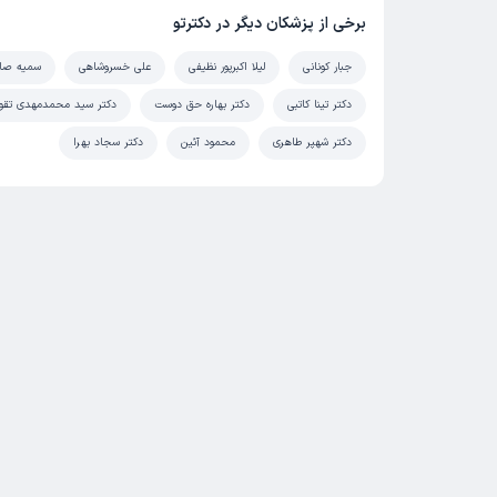
برخی از پزشکان دیگر در دکترتو
جبار کونانی
لیلا اکبرپور نظیفی
علی خسروشاهی
سمیه صال
دکتر تینا کاتبی
دکتر بهاره حق دوست
دکتر سید محمدمهدی تقو
دکتر شهپر طاهری
محمود آئین
دکتر سجاد بهرا