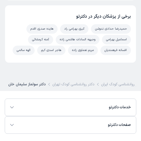
برخی از پزشکان دیگر در دکترتو
حمیدرضا حدادی ندوشن
کبری بهرامی راد
هایده صدری اقدم
اسماعیل بهرامی
وجیهه السادات هاشمی زاده
آمنه کرمشائی
افسانه فرهمندیان
مریم نعماوی زاده
هاجر اسدی کرم
الهه سالمی
کتر روانشناسی کودک ایران
دکتر روانشناسی کودک تهران
دکتر سولماز سلیمان خان
خدمات دکترتو
صفحات دکترتو