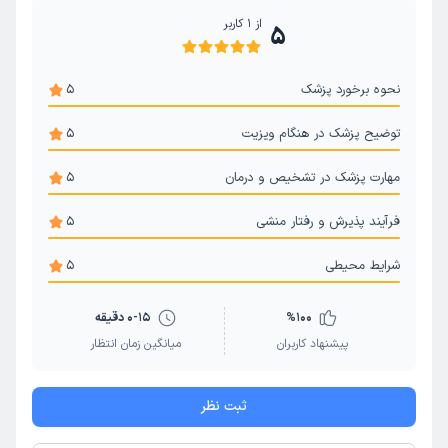
از
1
کاربر
5
نحوه برخورد پزشک
5
توضیح پزشک در هنگام ویزیت
5
مهارت پزشک در تشخیص و درمان
5
فرآیند پذیرش و رفتار منشی
5
شرایط محیطی
5
100
%
0-15 دقیقه
پیشنهاد کاربران
میانگین زمان انتظار
ثبت نظر