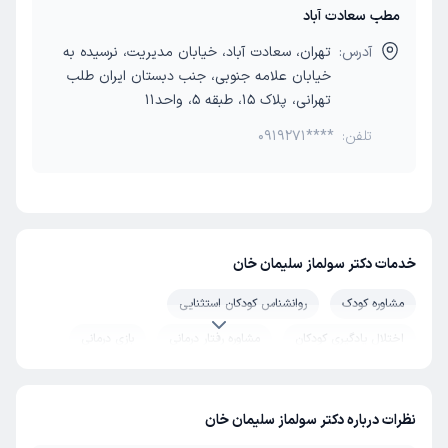
مطب سعادت آباد
آدرس:
تهران، سعادت آباد، خیابان مدیریت، نرسیده به
خیابان علامه جنوبی، جنب دبستان ایران طلب
تهرانی، پلاک 15، طبقه 5، واحد11
تلفن:
0919271****
خدمات دکتر سولماز سلیمان خان
مشاوره کودک
روانشناس کودکان استثنایی
اختلال یادگیری کودکان
مشاوره رفتار درمانی
بازی درمانی
نظرات درباره دکتر سولماز سلیمان خان