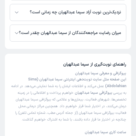
در حال حاضر اطلاعاتی درباره ارائه ویزیت آنلاین توسط سیما عبدالهیان در
دسترس نیست. برای دریافت اطلاعات دقیق‌تر، لطفاً با مطب تماس بگیرید.
نزدیک‌ترین نوبت آزاد سیما عبدالهیان چه زمانی است؟
زمان نوبت‌دهی و پذیرش بیماران با هماهنگی مطب مشخص می‌شود.
میزان رضایت مراجعه‌کنندگان از سیما عبدالهیان چقدر است؟
تاکنون امتیازی به سیما عبدالهیان داده نشده است.
راهنمای نوبت‌گیری از
سیما عبدالهیان
بیوگرافی و معرفی سیما عبدالهیان
این صفحه مثل سایت نوبت‌دهی اینترنتی سیما عبدالهیان (Sima
Abdolahian)
عمل می‌کند و اطلاعات ایشان را به شما نمایش می‌دهد. در ادامه
به بررسی
بیوگرافی سیما عبدالهیان
خواهیم پرداخت و اطلاعاتی را در زمینه
تخصص‌ها، شهرهای فعالیت، بیماری‌ها و علائمی که بیوگرافی سیما عبدالهیان
درمان می‌کنند، در اختیار شما قرار خواهیم داد. همچنین مراکز درمانی محل
فعالیت بیوگرافی سیما عبدالهیان (از جمله آدرس مطب، شماره تماس تلفن) را
چنانچه در اختیار ما قرار داده باشند، با شما به اشتراک خواهیم گذاشت.
ساعت کاری سیما عبدالهیان