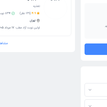
تغذیه
4.9
(
129
نظر)
834
نوبت
تهران
.
اولین نوبت آزاد مطب:
17 مرداد 1405
مشاهد
م دکترتو باشند،
فعال بودن پروفایل