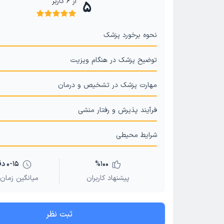
از
6
کاربر
5
نحوه برخورد پزشک
توضیح پزشک در هنگام ویزیت
مهارت پزشک در تشخیص و درمان
فرآیند پذیرش و رفتار منشی
شرایط محیطی
100
%
0-15 دقیقه
پیشنهاد کاربران
میانگین زمان 
ثبت نظر