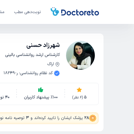
نوبت‌دهی مطب
مشا
شهرزاد حسنی
کارشناس ارشد روانشناسی بالینی
اراک
کد نظام روانشناسی
:
ر-18249
5
100
٪
پیشنهاد کاربران
40
نو
(
6
نظر)
28
پزشک ایشان را تایید کرده‌اند
و
3
توصیه نامه نوشت