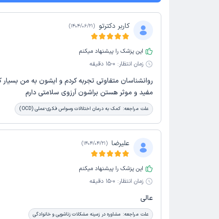
کاربر دکترتو
)
1404/06/21
(
این پزشک را پیشنهاد میکنم
زمان انتظار:
0-15 دقیقه
روانشناسان متفاوتی تجربه کردم و ایشون به من بسیار 
مفید و موثر هستن براشون آرزوی سلامتی دارم
علت مراجعه:
کمک به درمان اختلالات وسواس فکری-عملی (OCD)
علیرضا
)
1404/04/21
(
این پزشک را پیشنهاد میکنم
زمان انتظار:
0-15 دقیقه
عالی
علت مراجعه:
مشاوره در زمینه مشکلات زناشویی و خانوادگی