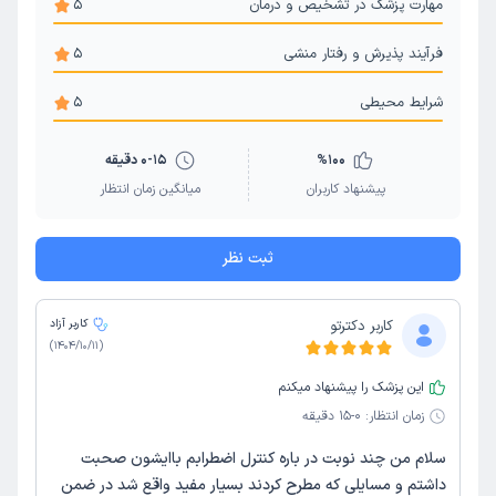
مهارت پزشک در تشخیص و درمان
5
فرآیند پذیرش و رفتار منشی
5
شرایط محیطی
5
100
%
0-15 دقیقه
پیشنهاد کاربران
میانگین زمان انتظار
ثبت نظر
کاربر دکترتو
کاربر آزاد
)
1404/10/11
(
این پزشک را پیشنهاد میکنم
زمان انتظار:
0-15 دقیقه
سلام من چند نوبت در باره کنترل اضطرابم باایشون صحبت
داشتم و مسایلی که مطرح کردند بسیار مفید واقع شد در ضمن