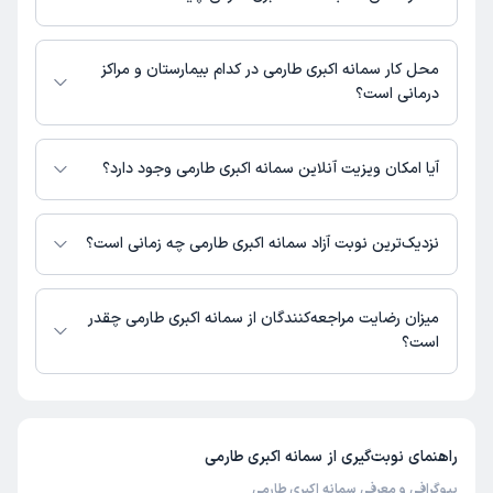
تهران، شهرک غرب، بلوار دادمان ، خیابان فخارمقدم، نبش کوی بنفشه، پلاک
66 ، واحد 1
مطب بلوار دادمان : 02122384483,02122384493
محل کار سمانه اکبری طارمی در کدام بیمارستان و مراکز
درمانی است؟
اطلاعاتی درباره محل فعالیت سمانه اکبری طارمی در مراکز درمانی در دسترس
نیست.
آیا امکان ویزیت آنلاین سمانه اکبری طارمی وجود دارد؟
در حال حاضر سمانه اکبری طارمی مشاوره پزشکی تلفنی فعال دارند.
نزدیک‌ترین نوبت آزاد سمانه اکبری طارمی چه زمانی است؟
سمانه اکبری طارمی از روز یکشنبه 18 مرداد 1405 بیمار جدید می‌پذیرند.
میزان رضایت مراجعه‌کنندگان از سمانه اکبری طارمی چقدر
است؟
تا کنون 2 نفر به سمانه اکبری طارمی رای داده‌اند. میانگین امتیازی سمانه اکبری
طارمی 5 از 5 است.
راهنمای نوبت‌گیری از
سمانه اکبری طارمی
بیوگرافی و معرفی سمانه اکبری طارمی