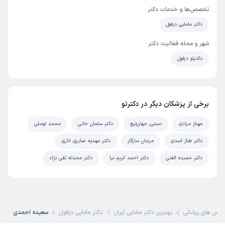
تخصص‌ها و خدمات دکتر
دکتر مامایی دزفول
شهر و محله فعالیت دکتر
دکترتو دزفول
برخی از پزشکان دیگر در دکترتو
مهناز مرادی
نسترن جهان‌تیغ
دکتر سلمان خانی
محمد توسلی
دکتر طناز اسدی
مرجان سازگار
دکتر مهدیه صابری اناری
دکتر حمیده الفتی
دکتر احمد کریم نیا
دکتر محدثه تقی نژاد
صص های پزشکی
بهترین دکتر مامایی ایران
دکتر مامایی دزفول
سعیده احمدی